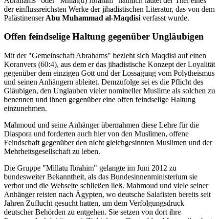
Abrahams" oder "Millat(u) Ibrahim" nämlich lautet der Titel eines
der einflussreichsten Werke der jihadistischen Literatur, das von dem
Palästinenser
Abu Muhammad al-Maqdisi
verfasst wurde.
Offen feindselige Haltung gegenüber Ungläubigen
Mit der "Gemeinschaft Abrahams" bezieht sich Maqdisi auf einen
Koranvers (60:4), aus dem er das jihadistische Konzept der Loyalität
gegenüber dem einzigen Gott und der Lossagung vom Polytheismus
und seinen Anhängern ableitet. Demzufolge sei es die Pflicht des
Gläubigen, den Unglauben vieler nomineller Muslime als solchen zu
benennen und ihnen gegenüber eine offen feindselige Haltung
einzunehmen.
Mahmoud und seine Anhänger übernahmen diese Lehre für die
Diaspora und forderten auch hier von den Muslimen, offene
Feindschaft gegenüber den nicht gleichgesinnten Muslimen und der
Mehrheitsgesellschaft zu leben.
Die Gruppe "Millatu Ibrahim" gelangte im Juni 2012 zu
bundesweiter Bekanntheit, als das Bundesinnenministerium sie
verbot und die Webseite schließen ließ. Mahmoud und viele seiner
Anhänger reisten nach Ägypten, wo deutsche Salafisten bereits seit
Jahren Zuflucht gesucht hatten, um dem Verfolgungsdruck
deutscher Behörden zu entgehen. Sie setzen von dort ihre