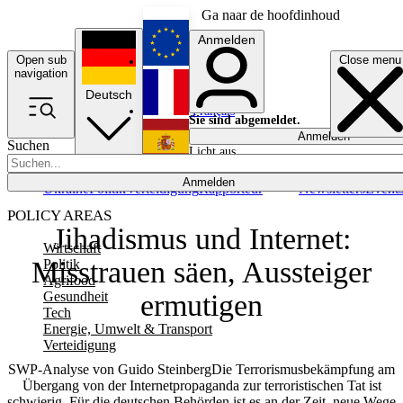
Ga naar de hoofdinhoud
Anmelden
Open sub
Close menu
English
navigation
Deutsch
Français
Sie sind abgemeldet.
Anmelden
Suchen
Licht aus
Español
Anmelden
Ukraine
Politik
Verteidigung
Rapporteur
Newsletters
Event
POLICY AREAS
Jihadismus und Internet:
Wirtschaft
Misstrauen säen, Aussteiger
Politik
Agrifood
Gesundheit
ermutigen
Tech
Energie, Umwelt & Transport
Verteidigung
SWP-Analyse von Guido SteinbergDie Terrorismusbekämpfung am
Übergang von der Internetpropaganda zur terroristischen Tat ist
schwierig. Für die deutschen Behörden ist es an der Zeit, neue Wege