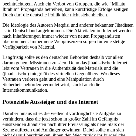
beeinträchtigen. Auch ein Verbot von Gruppen, die wie "Millatu
Ibrahim" Propaganda betreiben, kann kurzfristige Erfolge zeitigen.
Doch darf die deutsche Politik hier nicht stehenbleiben.
Die Ideologie des Autoren Maqdisi und anderer bekannter Jihadisten
ist in Deutschland angekommen. Die Aktivitäten im Internet werden
nach Inhaftierungen immer wieder von neuen Propagandisten
übernommen. Immer neue Webpräsenzen sorgen für eine stetige
Verfügbarkeit von Material.
Langfristig sollte es den deutschen Behörden deshalb vor allem
darum gehen, Misstrauen zu säen. Denn das jihadistische Internet
lebt vom Vertrauen in die Authentizität des Materials und die
(jihadistische) Integrität des virtuellen Gegenübers. Wo dieses
Vertrauen verloren geht und eine Manipulation durch
Sicherheitsbehörden vermutet wird, stockt auch die
Internetkommunikation.
Potenzielle Aussteiger und das Internet
Darüber hinaus ist es die vielleicht vordringlichste Aufgabe zu
verhindern, dass die jetzt schon in großer Zahl im Gefängnis
einsitzenden Jihadisten nach ihrer Freilassung als neue Stars der
Szene auftreten und Anhänger gewinnen. Dabei sollte man sich
nicht darauf beschränken, ihnen den Weg zurück ins bürgerliche