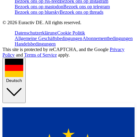
Bezoek ons op rss-feed
Bezoek ons op instagram
Bezoek ons op mastodon
Bezoek ons op telegram
Bezoek ons op bluesky
Bezoek ons op threads
©
2026
Euractiv DE. All rights reserved.
Datenschutzerklärung
Cookie Politik
Allgemeine Geschäftsbedingungen
Abonnementbedingungen
Handelsbedingungen
This site is protected by reCAPTCHA, and the Google
Privacy
Policy
and
Terms of Service
apply.
Deutsch