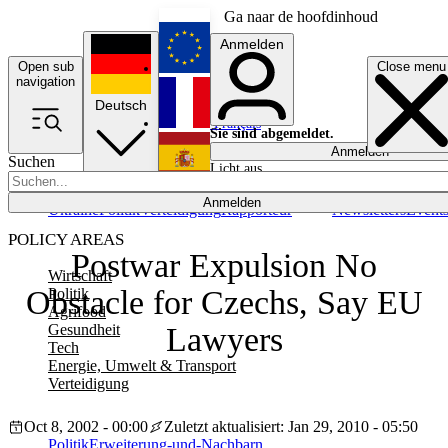
Ga naar de hoofdinhoud
Anmelden
Open sub
Close menu
English
navigation
Deutsch
Français
Sie sind abgemeldet.
Anmelden
Suchen
Licht aus
Español
Anmelden
Ukraine
Politik
Verteidigung
Rapporteur
Newsletters
Event
POLICY AREAS
Postwar Expulsion No
Wirtschaft
Obstacle for Czechs, Say EU
Politik
Agrifood
Gesundheit
Lawyers
Tech
Energie, Umwelt & Transport
Verteidigung
Oct 8, 2002 - 00:00
Zuletzt aktualisiert: Jan 29, 2010 - 05:50
Politik
Erweiterung-und-Nachbarn