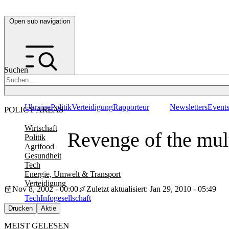
Open sub navigation
Suchen
Ukraine
Politik
Verteidigung
Rapporteur
Newsletters
Event
POLICY AREAS
Wirtschaft
Revenge of the mul
Politik
Agrifood
Gesundheit
Tech
Energie, Umwelt & Transport
Verteidigung
Nov 8, 2002 - 00:00
Zuletzt aktualisiert: Jan 29, 2010 - 05:49
Tech
Infogesellschaft
Drucken
Aktie
MEIST GELESEN