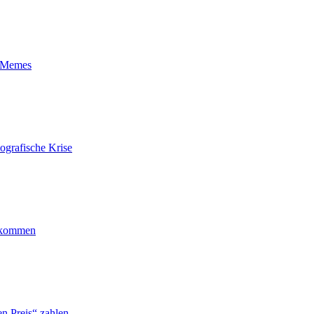
t-Memes
ografische Krise
ankommen
n Preis“ zahlen