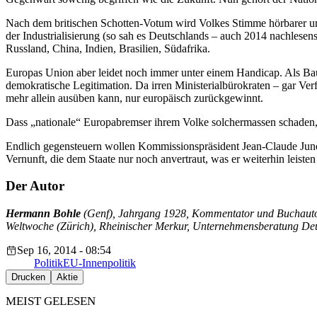
Nach dem britischen Schotten-Votum wird Volkes Stimme hörbarer und
der Industrialisierung (so sah es Deutschlands – auch 2014 nachlese
Russland, China, Indien, Brasilien, Südafrika.
Europas Union aber leidet noch immer unter einem Handicap. Als Bauh
demokratische Legitimation. Da irren Ministerialbürokraten – gar Verf
mehr allein ausüben kann, nur europäisch zurückgewinnt.
Dass „nationale“ Europabremser ihrem Volke solchermassen schaden, 
Endlich gegensteuern wollen Kommissionspräsident Jean-Claude Junc
Vernunft, die dem Staate nur noch anvertraut, was er weiterhin leist
Der Autor
Hermann Bohle
(Genf), Jahrgang 1928, Kommentator und Buchautor
Weltwoche (Zürich), Rheinischer Merkur, Unternehmensberatung De
Sep 16, 2014 - 08:54
Politik
EU-Innenpolitik
Drucken
Aktie
MEIST GELESEN