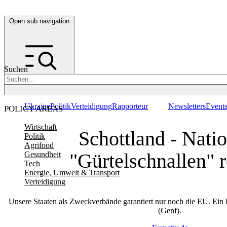
Open sub navigation
Suchen
Ukraine
Politik
Verteidigung
Rapporteur
Newsletters
Event
POLICY AREAS
Wirtschaft
Schottland - Nati
Politik
Agrifood
"Gürtelschnallen" 
Gesundheit
Tech
Energie, Umwelt & Transport
Verteidigung
Unsere Staaten als Zweckverbände garantiert nur noch die EU. E
(Genf).