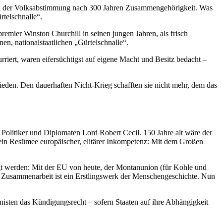
k der Volksabstimmung nach 300 Jahren Zusammengehörigkeit. Was
rtelschnalle“.
premier Winston Churchill in seinen jungen Jahren, als frisch
en, nationalstaatlichen „Gürtelschnalle“.
rriert, waren eifersüchtigst auf eigene Macht und Besitz bedacht –
ieden. Den dauerhaften Nicht-Krieg schafften sie nicht mehr, dem das
 Politiker und Diplomaten Lord Robert Cecil. 150 Jahre alt wäre der
ein Resümee europäischer, elitärer Inkompetenz: Mit dem Großen
egt werden: Mit der EU von heute, der Montanunion (für Kohle und
 Zusammenarbeit ist ein Erstlingswerk der Menschengeschichte. Nun
onisten das Kündigungsrecht – sofern Staaten auf ihre Abhängigkeit