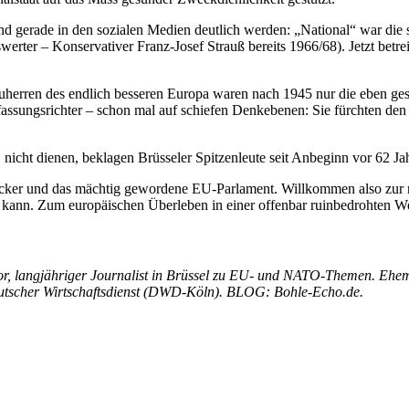
 gerade in den sozialen Medien deutlich werden: „National“ war die s
nswerter – Konservativer Franz-Josef Strauß bereits 1966/68). Jetzt be
erren des endlich besseren Europa waren nach 1945 nur die eben gesche
assungsrichter – schon mal auf schiefen Denkebenen: Sie fürchten den Ve
nicht dienen, beklagen Brüsseler Spitzenleute seit Anbeginn vor 62 
ker und das mächtig gewordene EU-Parlament. Willkommen also zur ne
en kann. Zum europäischen Überleben in einer offenbar ruinbedrohten We
, langjähriger Journalist in Brüssel zu EU- und NATO-Themen. Ehem
utscher Wirtschaftsdienst (DWD-Köln). BLOG: Bohle-Echo.de.