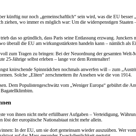
ber künftig nur noch „gemeinschaftlich“ sein wird, was die EU besser „
h ziehen, wo immer es möglich war: Um die widerspenstigen Staaten – v
trieb das so gründlich, dass Paris seine Entlassung erzwang. Junckers 
wo überall die EU am wirkungsstärksten handeln kann – nämlich als Einh
 voll zum Tragen zu bringen: Bei der Neuordnung der gesamten Welt-Ma
te 25-Jährige selbst erleben – lange vor dem Rentenalter!
ngst knirschende Spinnrädchen nochmals anwerfen will – zum „Austritt“,
ormen. Solche „Eliten“ zerschmettern ihr Ansehen wie die von 1914.
ssen. Dem Populistengeschwätz vom „Weniger Europa“ gebührt die Ant
 Bagatellklimbim.
innen
ste von ihnen nicht mehr erfüllbarer Aufgaben – Verteidigung, Währung
löst der europäische Nationalstaat nicht mehr allein.
nnen: In der EU, um sie dort gemeinsam wieder auszuüben. Wer vom „A
lstaat auf das Mass gesunder Zweckdienlichkeit gestutzt.