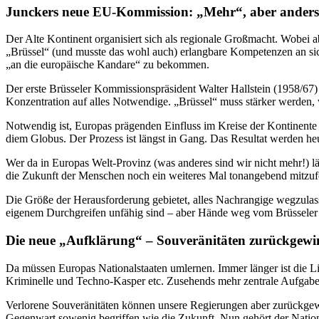
Junckers neue EU-Kommission: „Mehr“, aber anders
Der Alte Kontinent organisiert sich als regionale Großmacht. Wobei a
„Brüssel“ (und musste das wohl auch) erlangbare Kompetenzen an sic
„an die europäische Kandare“ zu bekommen.
Der erste Brüsseler Kommissionspräsident Walter Hallstein (1958/67) 
Konzentration auf alles Notwendige. „Brüssel“ muss stärker werden, 
Notwendig ist, Europas prägenden Einfluss im Kreise der Kontinente
diem Globus. Der Prozess ist längst in Gang. Das Resultat werden heu
Wer da in Europas Welt-Provinz (was anderes sind wir nicht mehr!) lä
die Zukunft der Menschen noch ein weiteres Mal tonangebend mitzuf
Die Größe der Herausforderung gebietet, alles Nachrangige wegzula
eigenem Durchgreifen unfähig sind – aber Hände weg vom Brüsseler
Die neue „Aufklärung“ – Souveränitäten zurückgew
Da müssen Europas Nationalstaaten umlernen. Immer länger ist die Li
Kriminelle und Techno-Kasper etc. Zusehends mehr zentrale Aufgaben 
Verlorene Souveränitäten können unsere Regierungen aber zurückgewi
Gegenwart sowenig begriffen wie die Zukunft. Nun gehört der Nationa