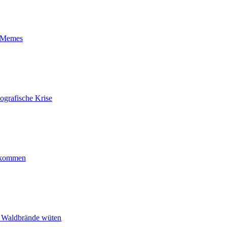
t-Memes
ografische Krise
ankommen
n Waldbrände wüten