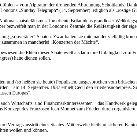
t fühlen – vom Alptraum der drohenden Abtrennung Schottlands. Dan
Londons „Sunday Telegraph“ (14. September) lediglich als „rostige Gü
 Nationalstaatsdefätismus. Ihm diente Britanniens grandioser Weltkriegs
er bezweifelt man in der Londoner Zentrale die Reißfestigkeit der eigen
nung „souveräner“ Staaten. Zwar hatten sie miteinander vielfältig konku
ogar zusammen in mancherlei „Konzerten der Mächte“.
wiesen die Eliten dieser Staatenwelt alsdann ihre Unfähigkeit zum Fr
ress) hatte dienen sollen.
en und (so heißen sie heute) Populisten, ausgesprochen vom britischen
en – am 14. September. 1937 erhielt Cecil den Friedensnobelpreis. S
lassen Europas“.
 – auch Wirtschafts- und Finanzmarktinteressenten – das Handwerk gel
s Konzept des Franzosen Jean Monnet zum Frieden durch organisierte
 Vertragsausstritt eines Staates. Mittlerweile bleibt unsicheren Kant
chten wollen und können.