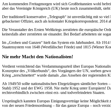
Am kommenden Freitagmorgen wird sich Großbritannien wohl befrei
aber das Vereinigte Königreich (UK) heute noch zusammenhält, sieht 
Der traditionell konservative „Telegraph“ ist unverdächtig mit so viel
gebackener Offizier, auch als kolonialer Kriegskorrespondent. 2014 ab
Die Veranstalter des Ersten Weltkriegs zerstörten die europäische Ord
keinesfalls aber zerstörten sie einander. Bei Bedarf arbeiteten sie s
Im „Groben und Ganzen“ hielt das System ein Jahrhundert. Ab 1914 be
Staatensystem von 1648 (Westfälischer Friede) und 1815 (Wiener Kong
Nie mehr Macht den Nationalisten!
Verdient vernichtend das Verdammungsurteil über Europas Nationalist
Konzeptor des „Völkerbunds“, des Vorgängers der UN, soeben geword
Krieg „zerschmettert“ wurde damals „das Ansehen der regierenden K
Ab 1949/50 sollte nationalistischen Ehrgeizlingen sämtlicher Sorten
Stahl) 1952 und der EWG 1958. Nie mehr Krieg unter Europäern! Da
rechtsverbindlich zwischen einst erz- und todverfeindeten Staaten.
Ursprünglich kannten Europas Einigungsverträge keine Möglichkeit zum
von der neuen Friedensordnung – für das ganze Europa – noch verzi