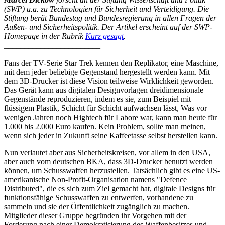
(SWP) u.a. zu Technologien für Sicherheit und Verteidigung. Die
Stiftung berät Bundestag und Bundesregierung in allen Fragen der
Außen- und Sicherheitspolitik. Der Artikel erscheint auf der SWP-
Homepage in der Rubrik
Kurz gesagt
.
________________________
Fans der TV-Serie Star Trek kennen den Replikator, eine Maschine,
mit dem jeder beliebige Gegenstand hergestellt werden kann. Mit
dem 3D-Drucker ist diese Vision teilweise Wirklichkeit geworden.
Das Gerät kann aus digitalen Designvorlagen dreidimensionale
Gegenstände reproduzieren, indem es sie, zum Beispiel mit
flüssigem Plastik, Schicht für Schicht aufwachsen lässt, Was vor
wenigen Jahren noch Hightech für Labore war, kann man heute für
1.000 bis 2.000 Euro kaufen. Kein Problem, sollte man meinen,
wenn sich jeder in Zukunft seine Kaffeetasse selbst herstellen kann.
Nun verlautet aber aus Sicherheitskreisen, vor allem in den USA,
aber auch vom deutschen BKA, dass 3D-Drucker benutzt werden
können, um Schusswaffen herzustellen. Tatsächlich gibt es eine US-
amerikanische Non-Profit-Organisation namens "Defence
Distributed", die es sich zum Ziel gemacht hat, digitale Designs für
funktionsfähige Schusswaffen zu entwerfen, vorhandene zu
sammeln und sie der Öffentlichkeit zugänglich zu machen.
Mitglieder dieser Gruppe begründen ihr Vorgehen mit der
Forderung nach einer Demokratisierung des Waffenbesitzes und