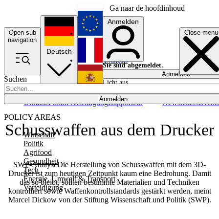
Ga naar de hoofdinhoud
Anmelden
Open sub
Close menu
English
navigation
Deutsch
Français
Sie sind abgemeldet.
Anmelden
Suchen
Licht aus
Español
Anmelden
Ukraine
Politik
Verteidigung
Rapporteur
Newsletters
Event
POLICY AREAS
Schusswaffen aus dem Drucker
Wirtschaft
Politik
Agrifood
Gesundheit
SWP-AnalyseDie Herstellung von Schusswaffen mit dem 3D-
Tech
Drucker ist zum heutigen Zeitpunkt kaum eine Bedrohung. Damit
Energie, Umwelt & Transport
das so bleibt, sollten bestimmte Materialien und Techniken
Verteidigung
kontrolliert sowie Waffenkontrollstandards gestärkt werden, meint
Marcel Dickow von der Stiftung Wissenschaft und Politik (SWP).