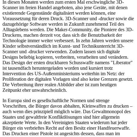
In diesen Monaten werden zum ersten Mal erschwingliche 3D-
Scanner im freien Handel angeboten, also jene Geräte, mit denen
existierende Gegenstände digitalisiert werden können, eine
Voraussetzung für deren Druck. 3D-Scanner und -drucker sowie die
dazugehörige Software werden in Zukunft zunehmend Teil des
Alltagslebens werden. Die Maker-Community, die Pioniere des 3D-
Druckens, machen derzeit vor, dass sich die Benutzbarkeit der
Technologie immer weiter verbessert. In zehn Jahren werden unsere
Kinder selbstverständlich im Kunst- und Technikunterricht 3D-
Scanner und -drucker verwenden. Zudem lassen sich digitale
Designs beliebig kopieren, verbreiten, verarbeiten und verändern.
Das Design der ersten druckbaren Schusswaffe namens "Liberator"
ist tausendfach heruntergeladen worden und kursiert trotz
Intervention des US-Außenministeriums weiterhin im Netz: der
Proliferation der digitalen Vorlagen sind also keine Grenzen gesetzt.
Die Verbreitung ihrer realen Abbilder aber ist zum heutigen
Zeitpunkt eher unwahrscheinlich.
In Europa sind es gesellschaftliche Normen und strenge
Vorschriften, die Bürger davon abhalten, Kleinwaffen zu drucken –
auch wenn dies prinzipiell möglich wäre. Das Gewaltmonopol des
Staates und gewaltfreie Konfliktlösungen sind hier allgemein
akzeptierte Werte. In den Vereinigten Staaten wiederum hat jeder
Bürger ein verbrieftes Recht auf den Besitz einer Handfeuerwaffe.
Das Drucken einer Pistole ist angesichts dessen, dass man im