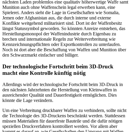
nächsten Laden problemlos eine qualitativ höherwertige Waffe samt
Munition auch ohne Waffenschein legal erwerben kann, eine
Spielerei. Anders sieht die Lage in Gesellschaften wie Somalia,
Jemen oder Afghanistan aus, die durch interne und externe
Konflikte weitgehend militarisiert sind. Dort ist der Waffenbesitz
längst Statussymbol geworden. So könnten Anreize entstehen, das
Herstellungsmonopol der Waffenindustrie durch Eigenbau zu
brechen und internationale Regeln zur Weiterverbreitung wie
Kennzeichnungspflichten oder Exportkontrollen zu unterlaufen.
Noch ist dort aber die Beschaffung von Waffen und Munition über
den Schwarzmarkt einfacher und billiger.
Der technologische Fortschritt beim 3D-Druck
macht eine Kontrolle künftig nötig
Allerdings wird der technologische Fortschritt beim 3D-Druck in
den nächsten Jahrzehnten die Herstellung von Kleinwaffen in
ausreichender Qualität und Dauerfestigkeit ermöglichen. Dies
könnte die Lage verändern.
Um eine Verbreitung druckbarer Waffen zu verhindern, sollte nicht
die Technologie des 3D-Druckens beschränkt werden. Stattdessen
müssen Materialien für dauerfeste Bauteile und die dafür nötigen
speziellen Druckverfahren kontrolliert werden. Vor allem aber
kommt es darauf an, wie Gesellschaften den Umgang mit Waffen