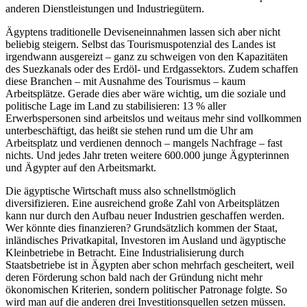
anderen Dienstleistungen und Industriegütern.
Ägyptens traditionelle Deviseneinnahmen lassen sich aber nicht
beliebig steigern. Selbst das Tourismuspotenzial des Landes ist
irgendwann ausgereizt – ganz zu schweigen von den Kapazitäten
des Suezkanals oder des Erdöl- und Erdgassektors. Zudem schaffen
diese Branchen – mit Ausnahme des Tourismus – kaum
Arbeitsplätze. Gerade dies aber wäre wichtig, um die soziale und
politische Lage im Land zu stabilisieren: 13 % aller
Erwerbspersonen sind arbeitslos und weitaus mehr sind vollkommen
unterbeschäftigt, das heißt sie stehen rund um die Uhr am
Arbeitsplatz und verdienen dennoch – mangels Nachfrage – fast
nichts. Und jedes Jahr treten weitere 600.000 junge Ägypterinnen
und Ägypter auf den Arbeitsmarkt.
Die ägyptische Wirtschaft muss also schnellstmöglich
diversifizieren. Eine ausreichend große Zahl von Arbeitsplätzen
kann nur durch den Aufbau neuer Industrien geschaffen werden.
Wer könnte dies finanzieren? Grundsätzlich kommen der Staat,
inländisches Privatkapital, Investoren im Ausland und ägyptische
Kleinbetriebe in Betracht. Eine Industrialisierung durch
Staatsbetriebe ist in Ägypten aber schon mehrfach gescheitert, weil
deren Förderung schon bald nach der Gründung nicht mehr
ökonomischen Kriterien, sondern politischer Patronage folgte. So
wird man auf die anderen drei Investitionsquellen setzen müssen.