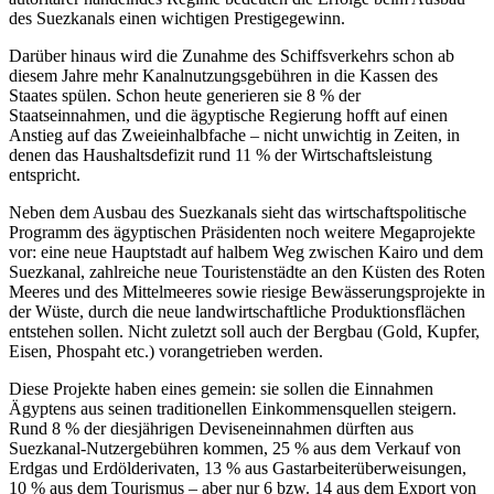
des Suezkanals einen wichtigen Prestigegewinn.
Darüber hinaus wird die Zunahme des Schiffsverkehrs schon ab
diesem Jahre mehr Kanalnutzungsgebühren in die Kassen des
Staates spülen. Schon heute generieren sie 8 % der
Staatseinnahmen, und die ägyptische Regierung hofft auf einen
Anstieg auf das Zweieinhalbfache – nicht unwichtig in Zeiten, in
denen das Haushaltsdefizit rund 11 % der Wirtschaftsleistung
entspricht.
Neben dem Ausbau des Suezkanals sieht das wirtschaftspolitische
Programm des ägyptischen Präsidenten noch weitere Megaprojekte
vor: eine neue Hauptstadt auf halbem Weg zwischen Kairo und dem
Suezkanal, zahlreiche neue Touristenstädte an den Küsten des Roten
Meeres und des Mittelmeeres sowie riesige Bewässerungsprojekte in
der Wüste, durch die neue landwirtschaftliche Produktionsflächen
entstehen sollen. Nicht zuletzt soll auch der Bergbau (Gold, Kupfer,
Eisen, Phospaht etc.) vorangetrieben werden.
Diese Projekte haben eines gemein: sie sollen die Einnahmen
Ägyptens aus seinen traditionellen Einkommensquellen steigern.
Rund 8 % der diesjährigen Deviseneinnahmen dürften aus
Suezkanal-Nutzergebühren kommen, 25 % aus dem Verkauf von
Erdgas und Erdölderivaten, 13 % aus Gastarbeiterüberweisungen,
10 % aus dem Tourismus – aber nur 6 bzw. 14 aus dem Export von