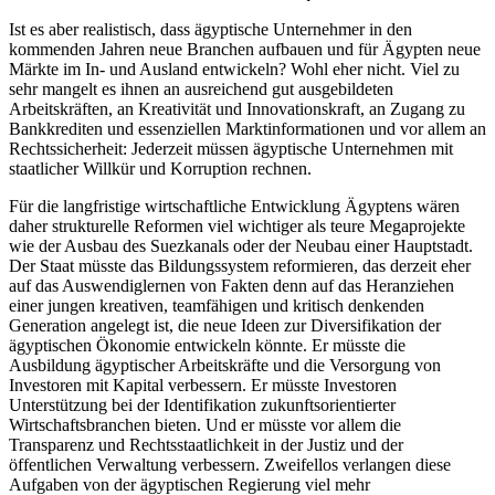
Ist es aber realistisch, dass ägyptische Unternehmer in den
kommenden Jahren neue Branchen aufbauen und für Ägypten neue
Märkte im In- und Ausland entwickeln? Wohl eher nicht. Viel zu
sehr mangelt es ihnen an ausreichend gut ausgebildeten
Arbeitskräften, an Kreativität und Innovationskraft, an Zugang zu
Bankkrediten und essenziellen Marktinformationen und vor allem an
Rechtssicherheit: Jederzeit müssen ägyptische Unternehmen mit
staatlicher Willkür und Korruption rechnen.
Für die langfristige wirtschaftliche Entwicklung Ägyptens wären
daher strukturelle Reformen viel wichtiger als teure Megaprojekte
wie der Ausbau des Suezkanals oder der Neubau einer Hauptstadt.
Der Staat müsste das Bildungssystem reformieren, das derzeit eher
auf das Auswendiglernen von Fakten denn auf das Heranziehen
einer jungen kreativen, teamfähigen und kritisch denkenden
Generation angelegt ist, die neue Ideen zur Diversifikation der
ägyptischen Ökonomie entwickeln könnte. Er müsste die
Ausbildung ägyptischer Arbeitskräfte und die Versorgung von
Investoren mit Kapital verbessern. Er müsste Investoren
Unterstützung bei der Identifikation zukunftsorientierter
Wirtschaftsbranchen bieten. Und er müsste vor allem die
Transparenz und Rechtsstaatlichkeit in der Justiz und der
öffentlichen Verwaltung verbessern. Zweifellos verlangen diese
Aufgaben von der ägyptischen Regierung viel mehr