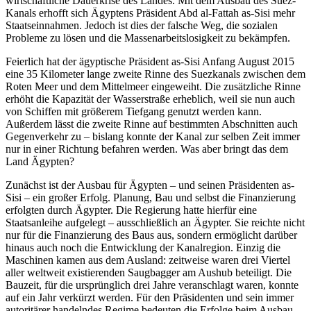
wirtschaftliche Dauerkrise des Landes. Mit dem Ausbau des Suez-
Kanals erhofft sich Ägyptens Präsident Abd al-Fattah as-Sisi mehr
Staatseinnahmen. Jedoch ist dies der falsche Weg, die sozialen
Probleme zu lösen und die Massenarbeitslosigkeit zu bekämpfen.
Feierlich hat der ägyptische Präsident as-Sisi Anfang August 2015
eine 35 Kilometer lange zweite Rinne des Suezkanals zwischen dem
Roten Meer und dem Mittelmeer eingeweiht. Die zusätzliche Rinne
erhöht die Kapazität der Wasserstraße erheblich, weil sie nun auch
von Schiffen mit größerem Tiefgang genutzt werden kann.
Außerdem lässt die zweite Rinne auf bestimmten Abschnitten auch
Gegenverkehr zu – bislang konnte der Kanal zur selben Zeit immer
nur in einer Richtung befahren werden. Was aber bringt das dem
Land Ägypten?
Zunächst ist der Ausbau für Ägypten – und seinen Präsidenten as-
Sisi – ein großer Erfolg. Planung, Bau und selbst die Finanzierung
erfolgten durch Ägypter. Die Regierung hatte hierfür eine
Staatsanleihe aufgelegt – ausschließlich an Ägypter. Sie reichte nicht
nur für die Finanzierung des Baus aus, sondern ermöglicht darüber
hinaus auch noch die Entwicklung der Kanalregion. Einzig die
Maschinen kamen aus dem Ausland: zeitweise waren drei Viertel
aller weltweit existierenden Saugbagger am Aushub beteiligt. Die
Bauzeit, für die ursprünglich drei Jahre veranschlagt waren, konnte
auf ein Jahr verkürzt werden. Für den Präsidenten und sein immer
autoritärer handelndes Regime bedeuten die Erfolge beim Ausbau