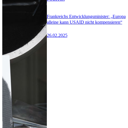
Frankreichs Entwicklungsminister: „Europa
alleine kann USAID nicht kompensieren“
26.02.2025