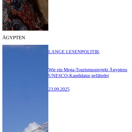
ÄGYPTEN
LANGE LESEN
POLITIK
Wie ein Mega-Tourismusprojekt Ägyptens
UNESCO-Kandidatur gefährdet
23.09.2025