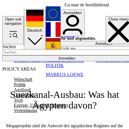
Ga naar de hoofdinhoud
Anmelden
Open sub
Close menu
English
navigation
Deutsch
Français
Sie sind abgemeldet.
Anmelden
Suchen
Licht aus
Español
Anmelden
Ukraine
Politik
Verteidigung
Rapporteur
Newsletters
Event
POLITIK
POLICY AREAS
MARKUS LOEWE
Wirtschaft
Politik
Agrifood
Suezkanal-Ausbau: Was hat
Gesundheit
Tech
Ägypten davon?
Energie, Umwelt & Transport
Verteidigung
Megaprojekte sind die Antwort des ägyptischen Regimes auf die