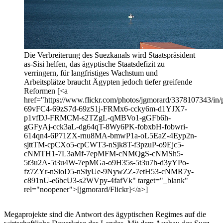
Die Verbreiterung des Suezkanals wird Staatspräsident
as-Sisi helfen, das ägyptische Staatsdefizit zu
verringern, für langfristiges Wachstum und
Arbeitsplätze braucht Ägypten jedoch tiefer greifende
Reformen [<a
href="https://www.flickr.com/photos/jgmorard/3378107343/in/p
69vFC4-69zS7d-69zS1j-FRMx6-ccky6m-d1YJX7-
p1vfDJ-FRMCM-s2TZgL-qMBVo1-gGFb6h-
gGFyAj-cck3aL-dg64qT-8Wy6PK-fobxbH-fobwri-
614qn4-6P71ZX-rnu8MA-bmwP1a-oL5EaZ-4Eyp2n-
sjttTM-cpCXo5-cpCWT3-nSjk8T-f3pzuP-o9Ejc5-
cNMTH1-7L3aMf-7epMFM-cNMQgS-cNMSh5-
5t3u2A-5t3u4W-7epMGa-o9H35s-5t3u7h-d3yYPo-
fz7ZYr-nSioD5-nSiyUe-9NywZZ-7etH53-cNMR7y-
c891nU-e6bcU3-s2WVpy-4fafVk" target="_blank"
rel="noopener">[jgmorard/Flickr]</a>]
Megaprojekte sind die Antwort des ägyptischen Regimes auf die