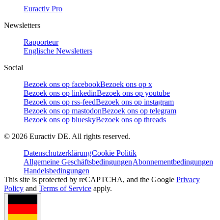
Euractiv Pro
Newsletters
Rapporteur
Englische Newsletters
Social
Bezoek ons op facebook
Bezoek ons op x
Bezoek ons op linkedin
Bezoek ons op youtube
Bezoek ons op rss-feed
Bezoek ons op instagram
Bezoek ons op mastodon
Bezoek ons op telegram
Bezoek ons op bluesky
Bezoek ons op threads
©
2026
Euractiv DE. All rights reserved.
Datenschutzerklärung
Cookie Politik
Allgemeine Geschäftsbedingungen
Abonnementbedingungen
Handelsbedingungen
This site is protected by reCAPTCHA, and the Google
Privacy
Policy
and
Terms of Service
apply.