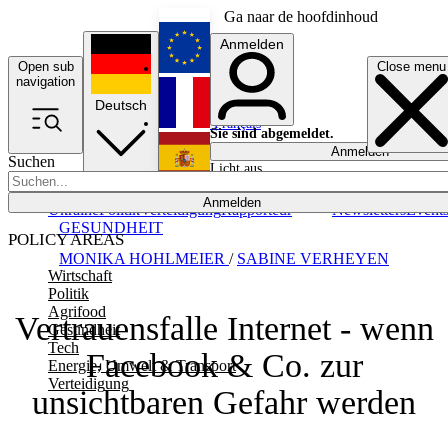
Ga naar de hoofdinhoud
Anmelden
Open sub
Close menu
English
navigation
Deutsch
Français
Sie sind abgemeldet.
Anmelden
Suchen
Licht aus
Español
Anmelden
Ukraine
Politik
Verteidigung
Rapporteur
Newsletters
Event
GESUNDHEIT
POLICY AREAS
MONIKA HOHLMEIER
/
SABINE VERHEYEN
Wirtschaft
Politik
Agrifood
Vertrauensfalle Internet - wenn
Gesundheit
Tech
Facebook & Co. zur
Energie, Umwelt & Transport
Verteidigung
unsichtbaren Gefahr werden