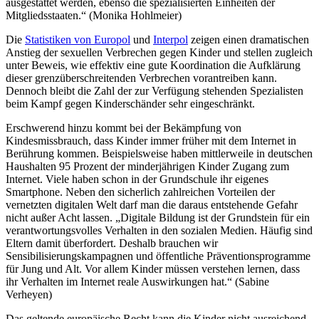
ausgestattet werden, ebenso die spezialisierten Einheiten der
Mitgliedsstaaten.“ (Monika Hohlmeier)
Die
Statistiken von Europol
und
Interpol
zeigen einen dramatischen
Anstieg der sexuellen Verbrechen gegen Kinder und stellen zugleich
unter Beweis, wie effektiv eine gute Koordination die Aufklärung
dieser grenzüberschreitenden Verbrechen vorantreiben kann.
Dennoch bleibt die Zahl der zur Verfügung stehenden Spezialisten
beim Kampf gegen Kinderschänder sehr eingeschränkt.
Erschwerend hinzu kommt bei der Bekämpfung von
Kindesmissbrauch, dass Kinder immer früher mit dem Internet in
Berührung kommen.
Beispielsweise haben mittlerweile in deutschen
Haushalten 95 Prozent der minderjährigen Kinder Zugang zum
Internet.
Viele haben schon in der Grundschule ihr eigenes
Smartphone. Neben den sicherlich zahlreichen Vorteilen der
vernetzten digitalen Welt darf man die daraus entstehende Gefahr
nicht außer Acht lassen. „Digitale Bildung ist der Grundstein für ein
verantwortungsvolles Verhalten in den sozialen Medien. Häufig sind
Eltern damit überfordert. Deshalb brauchen wir
Sensibilisierungskampagnen und öffentliche Präventionsprogramme
für Jung und Alt. Vor allem Kinder müssen verstehen lernen, dass
ihr Verhalten im Internet reale Auswirkungen hat.“ (Sabine
Verheyen)
Das geltende europäische Recht kann die Kinder nicht ausreichend