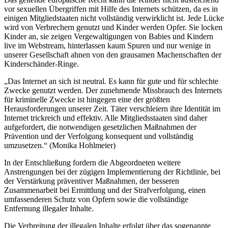
vor sexuellen Übergriffen mit Hilfe des Internets schützen, da es in
einigen Mitgliedstaaten nicht vollständig verwirklicht ist. Jede Lücke
wird von Verbrechern genutzt und Kinder werden Opfer. Sie locken
Kinder an, sie zeigen Vergewaltigungen von Babies und Kindern
live im Webstream, hinterlassen kaum Spuren und nur wenige in
unserer Gesellschaft ahnen von den grausamen Machenschaften der
Kinderschänder-Ringe.
„Das Internet an sich ist neutral. Es kann für gute und für schlechte
Zwecke genutzt werden. Der zunehmende Missbrauch des Internets
für kriminelle Zwecke ist hingegen eine der größten
Herausforderungen unserer Zeit. Täter verschleiern ihre Identität im
Internet trickreich und effektiv. Alle Mitgliedsstaaten sind daher
aufgefordert, die notwendigen gesetzlichen Maßnahmen der
Prävention und der Verfolgung konsequent und vollständig
umzusetzen.“ (Monika Hohlmeier)
In der Entschließung fordern die Abgeordneten weitere
Anstrengungen bei der zügigen Implementierung der Richtlinie, bei
der Verstärkung präventiver Maßnahmen, der besseren
Zusammenarbeit bei Ermittlung und der Strafverfolgung, einen
umfassenderen Schutz von Opfern sowie die vollständige
Entfernung illegaler Inhalte.
Die Verbreitung der illegalen Inhalte erfolgt über das sogenannte