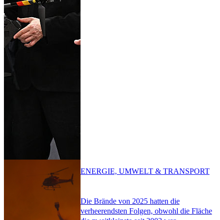
ENERGIE, UMWELT & TRANSPORT
Die Brände von 2025 hatten die
verheerendsten Folgen, obwohl die Fläche