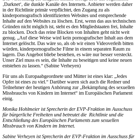
‚Darknet‘, die dunkle Kanäle des Internets. Anbieter werden daher
in der Richtlinie primär verpflichtet, den Zugang zu als
kinderpornografisch identifizierten Websites und entsprechende
Inhalte auf den Websites zu löschen. Erst, wenn das aus technischen
Gründen nicht möglich ist, steht es den Mitgliedstaaten frei, Inhalte
zu blocken. Doch das reine Blocken von Inhalten geht nicht weit
genug. „Auf diese Weise wird kein pornografischer Inhalt aus dem
Internet gelöscht. Das wäre so, als ob wir einen Videoverleih bitten
würden, kinderpornografische Filme in einem separaten Raum zu
lagern. Das Angebot bliebe bestehen, es wäre nur besser versteckt.
Unser Ziel muss es sein, die Inhalte zu beseitigen und keine neuen
entstehen zu lassen.“ (Sabine Verheyen)
Für uns als Europaabgeordnete und Mütter ist eines klar: „Jedes
Opfer ist eines zu viel.“ Darüber waren sich auch die Redner und
Teilnehmer der heutigen Anhörung zur „Bekämpfung des sexuellen
Missbrauchs von Kindern im Internet“ im Europäischen Parlament
einig.
Monika Hohlmeier ist Sprecherin der EVP-Fraktion im Ausschuss
für bürgerliche Freiheiten und betreutet die Richtlinie und die
Entschließung des Europäischen Parlaments zum sexuellen
Missbrauch von Kindern im Internet.
Sabine Verheyen ist Sprecherin der EVP-Fraktion im Ausschuss für