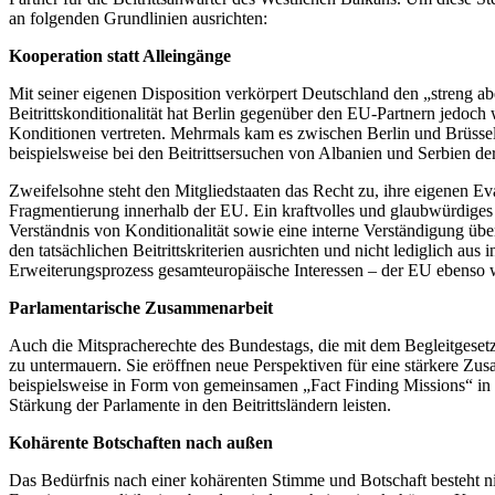
an folgenden Grundlinien ausrichten:
Kooperation statt Alleingänge
Mit seiner eigenen Disposition verkörpert Deutschland den „streng ab
Beitrittskonditionalität hat Berlin gegenüber den EU-Partnern jedoch 
Konditionen vertreten. Mehrmals kam es zwischen Berlin und Brüssel
beispielsweise bei den Beitrittsersuchen von Albanien und Serbien der
Zweifelsohne steht den Mitgliedstaaten das Recht zu, ihre eigenen Ev
Fragmentierung innerhalb der EU. Ein kraftvolles und glaubwürdiges
Verständnis von Konditionalität sowie eine interne Verständigung übe
den tatsächlichen Beitrittskriterien ausrichten und nicht lediglich
Erweiterungsprozess gesamteuropäische Interessen – der EU ebenso w
Parlamentarische Zusammenarbeit
Auch die Mitspracherechte des Bundestags, die mit dem Begleitgesetz
zu untermauern. Sie eröffnen neue Perspektiven für eine stärkere Z
beispielsweise in Form von gemeinsamen „Fact Finding Missions“ in 
Stärkung der Parlamente in den Beitrittsländern leisten.
Kohärente Botschaften nach außen
Das Bedürfnis nach einer kohärenten Stimme und Botschaft besteht n