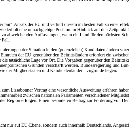
er fair“-Ansatz der EU und verhilft diesem im besten Fall zu einer eff
wiederholt eine unnachgiebige Position im Hinblick auf den Zeitpunkt b
 zu abweichenden Auffassungen, wann ein Land für den nächsten Schrit
 Fall.
aluierungen der Situation in den (potenziellen) Kandidatenländern vor
 Eintreten der EU gegenüber den Beitrittsländern erfordert ein zwisc
r die tatsächliche Lage vor Ort. Die Vorgaben gegenüber den Beitrittska
 aus innenpolitischen Gründen verschärft werden. Bundesregierung und 
ie der Mitgliedstaaten und Kandidatenländer – zugrunde liegen.
 zum Lissabonner Vertrag eine wesentliche Ausweitung erfahren haben,
usammenarbeit zwischen nationalen Parlamenten verschiedener Mitglied
der Region erfolgen. Einen besonderen Beitrag zur Förderung von Demo
icht nur auf EU-Ebene, sondern auch innerhalb Deutschlands. Angesicht