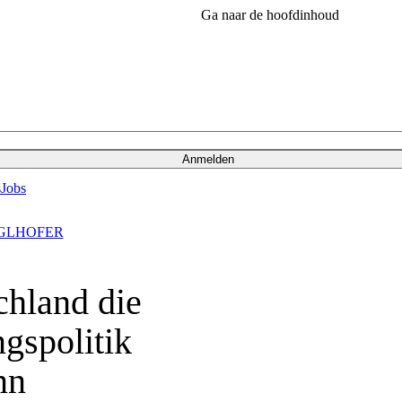
Ga naar de hoofdinhoud
Anmelden
s
Jobs
ÖGLHOFER
chland die
gspolitik
nn