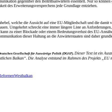
munikation gegenüber den Beitrittsanwärtern essentiell. Nur so könne
ichkeit des Erweiterungsversprechens jede Grundlage entziehen.
hebel, welche die Aussicht auf eine EU-Mitgliedschaft und die damit ve
ufbauen. Umgekehrt schreckt eine immer längere Liste an Anforderungen,
kann zu einer Blockade oder einem Bedeutungsverlust des EU-Annäher
 Kommunikation dieser Haltung an die Anwärterstaaten sind daher grundl
Dieser Text ist ein Aus
eutschen Gesellschaft für Auswärtige Politik (DGAP).
stlichen Balkan“. Die Analyse entstand im Rahmen des Projekts „EU 
Reformen
Westbalkan