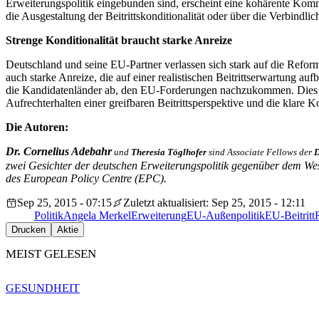
Erweiterungspolitik eingebunden sind, erscheint eine kohärente Kom
die Ausgestaltung der Beitrittskonditionalität oder über die Verbindl
Strenge Konditionalität braucht starke Anreize
Deutschland und seine EU-Partner verlassen sich stark auf die Reform
auch starke Anreize, die auf einer realistischen Beitrittserwartung a
die Kandidatenländer ab, den EU-Forderungen nachzukommen. Dies 
Aufrechterhalten einer greifbaren Beitrittsperspektive und die klare
Die Autoren:
Dr.
Cornelius Adebahr
und
Theresia Töglhofer
sind Associate Fellows der
D
zwei Gesichter der deutschen Erweiterungspolitik gegenüber dem We
des European Policy Centre (EPC).
Sep 25, 2015 - 07:15
Zuletzt aktualisiert: Sep 25, 2015 - 12:11
Politik
Angela Merkel
Erweiterung
EU-Außenpolitik
EU-Beitritt
Drucken
Aktie
MEIST GELESEN
GESUNDHEIT