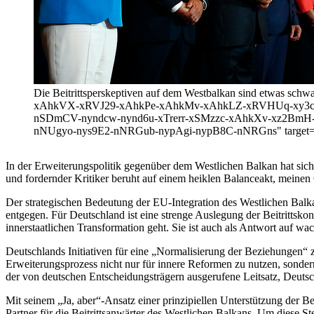
Die Beitrittsperskeptiven auf dem Westbalkan sind etwas s
xAhkVX-xRVJ29-xAhkPe-xAhkMv-xAhkLZ-xRVHUq-xy3c
nSDmCV-nyndcw-nynd6u-xTrerr-xSMzzc-xAhkXv-xz2Bm
nNUgyo-nys9E2-nNRGub-nypAgi-nypB8C-nNRGns" target="_bla
In der Erweiterungspolitik gegenüber dem Westlichen Balkan hat sich 
und fordernder Kritiker beruht auf einem heiklen Balanceakt, mein
Der strategischen Bedeutung der EU-Integration des Westlichen Bal
entgegen. Für Deutschland ist eine strenge Auslegung der Beitrittsko
innerstaatlichen Transformation geht. Sie ist auch als Antwort auf w
Deutschlands Initiativen für eine „Normalisierung der Beziehungen“ 
Erweiterungsprozess nicht nur für innere Reformen zu nutzen, sondern
der von deutschen Entscheidungsträgern ausgerufene Leitsatz, Deut
Mit seinem „Ja, aber“-Ansatz einer prinzipiellen Unterstützung der Bei
Partner für die Beitrittsanwärter des Westlichen Balkans. Um diese S