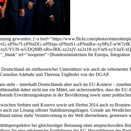
chwammig geworden. [<a href="https://www.flickr.com/photos/minori
vG-xPNo7f-xPNnDG-xPNnjo-xPNmS1-xPNmBw-xy9PuT-wW7efK
H-xyUYUN-wUDQMB-xRwJRK-xz2xjV-xz2x18-xyVnr9-xyVnaY-xQ
nk" rel="noopener">[Bundesministerium für Europa, Integration u
Deutschland als einflussreicher Unterstützer wie auch als vehementer 
en Cornelius Adebahr und Theresia Töglhofer von der DGAP.
kans steht – innerhalb Deutschlands aber auch im EU-Kontext – zuneh
nditionalität daher nicht nur ein Mittel, um sicherzustellen, dass die
achsende Erweiterungsskepsis in der Bevölkerung sowie unter politische
zwischen Serbien und Kosovo sowie seit Herbst 2014 auch zu Bosnien-H
 auch zur Lösung offener Stabilisierungsfragen. Gerade am Westlichen 
schland müsse mehr Verantwortung in der Welt übernehmen, gemessen 
trittsperspektive bei gleichzeitiger Betonung einer anspruchsvollen Beit
tellung für eine erfolgreiche Fortführung der EU-Heranführung der Regi