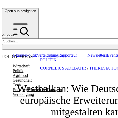
Open sub navigation
Suchen
Ukraine
Politik
Verteidigung
Rapporteur
Newsletters
Event
POLICY AREAS
POLITIK
Wirtschaft
CORNELIUS ADEBAHR
/
THERESIA T
Politik
Agrifood
Gesundheit
Westbalkan: Wie Deuts
Tech
Energie, Umwelt & Transport
Verteidigung
europäische Erweiterun
mitgestalten ka