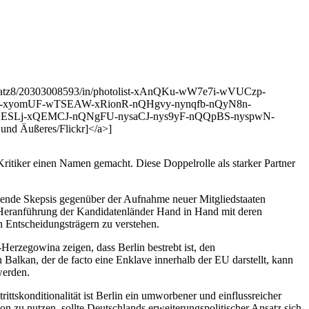
tenplatz8/20303008593/in/photolist-xAnQKu-wW7e7i-wVUCzp-
-xyomUF-wTSEAW-xRionR-nQHgvy-nynqfb-nQyN8n-
ESLj-xQEMCJ-nQNgFU-nysaCJ-nys9yF-nQQpBS-nyspwN-
nd Äußeres/Flickr]</a>]
Kritiker einen Namen gemacht. Diese Doppelrolle als starker Partner
mende Skepsis gegenüber der Aufnahme neuer Mitgliedstaaten
 EU-Heranführung der Kandidatenländer Hand in Hand mit deren
n Entscheidungsträgern zu verstehen.
erzegowina zeigen, dass Berlin bestrebt ist, den
Balkan, der de facto eine Enklave innerhalb der EU darstellt, kann
werden.
rittskonditionalität ist Berlin ein umworbener und einflussreicher
on zu nutzen, sollte Deutschlands erweiterungspolitischer Ansatz sich