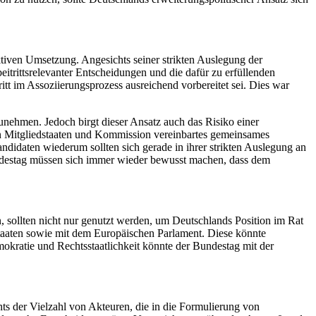
ektiven Umsetzung. Angesichts seiner strikten Auslegung der
eitrittsrelevanter Entscheidungen und die dafür zu erfüllenden
t im Assoziierungsprozess ausreichend vorbereitet sei. Dies war
zunehmen. Jedoch birgt dieser Ansatz auch das Risiko einer
hen Mitgliedstaaten und Kommission vereinbartes gemeinsames
ndidaten wiederum sollten sich gerade in ihrer strikten Auslegung an
Bundestag müssen sich immer wieder bewusst machen, dass dem
 sollten nicht nur genutzt werden, um Deutschlands Position im Rat
staaten sowie mit dem Europäischen Parlament. Diese könnte
kratie und Rechtsstaatlichkeit könnte der Bundestag mit der
s der Vielzahl von Akteuren, die in die Formulierung von