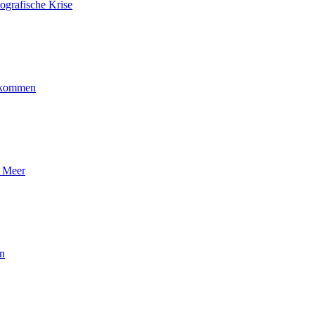
ografische Krise
ankommen
n Meer
en