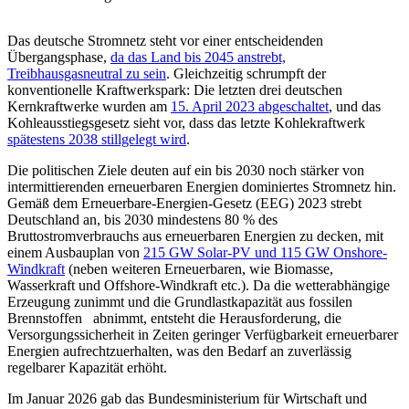
Das deutsche Stromnetz steht vor einer entscheidenden
Übergangsphase,
da das Land bis 2045 anstrebt,
Treibhausgasneutral zu sein
. Gleichzeitig schrumpft der
konventionelle Kraftwerkspark: Die letzten drei deutschen
Kernkraftwerke wurden am
15. April 2023 abgeschaltet
, und das
Kohleausstiegsgesetz sieht vor, dass das letzte Kohlekraftwerk
spätestens 2038 stillgelegt wird
.
Die politischen Ziele deuten auf ein bis 2030 noch stärker von
intermittierenden erneuerbaren Energien dominiertes Stromnetz hin.
Gemäß dem Erneuerbare-Energien-Gesetz (EEG) 2023 strebt
Deutschland an, bis 2030 mindestens 80 % des
Bruttostromverbrauchs aus erneuerbaren Energien zu decken, mit
einem Ausbauplan von
215 GW Solar-PV und 115 GW Onshore-
Windkraft
(neben weiteren Erneuerbaren, wie Biomasse,
Wasserkraft und Offshore-Windkraft etc.). Da die wetterabhängige
Erzeugung zunimmt und die Grundlastkapazität aus fossilen
Brennstoffen abnimmt, entsteht die Herausforderung, die
Versorgungssicherheit in Zeiten geringer Verfügbarkeit erneuerbarer
Energien aufrechtzuerhalten, was den Bedarf an zuverlässig
regelbarer Kapazität erhöht.
Im Januar 2026 gab das Bundesministerium für Wirtschaft und