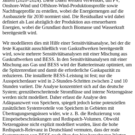
Jahren (2020–2024). Diese Daten werden verwendet, um PV,
Onshore-Wind und Offshore-Wind-Produktionsprofile sowie
Nachfrageprofile zu erstellen, wobei die Energiemengen auf die
Ausbauziele für 2030 normiert sind. Die Residuallast wird dabei
definiert als Last abzüglich der Produktion aus erneuerbaren
Energien, wobei die Grundlast durch Biomasse und Wasserkraft
bereitgestellt wird.
Wir modellieren dies mit Hilfe einer Sensitivitätsanalyse, bei der die
feste Kapazität ausschließlich von Gaskraftwerken bereitgestellt
wird, sowie mehrere Sensitivitätsanalysen mit einer Mischung aus
Gaskraftwerken und BESS. In den Sensitivitätsanalysen mit einer
Mischung aus Gas und BESS wird der Batterieeinsatz optimiert, um
die Spitzenrestlast und damit die erforderliche Gaskapazität zu
reduzieren. Die installierte BESS-Leistung ist fest; nur die
Ausspeicherdauer wird in 2-Stunden-Schritten zwischen 2 und 10
Stunden variiert. Die Analyse konzentriert sich auf das deutsche
System; grenzüberschreitende Stromflüsse und interne Netzengpässe
werden nicht modelliert. Daher erfasst die Analyse den
Adäquanzwert von Speichern, spiegelt jedoch keine potenziellen
zusätzlichen Systemvorteile von Speichern in Gebieten mit
Übertragungsengpässen wider, wie z. B. die Reduzierung von
Einspeisebeschränkungen und Redispatch-Volumen. Obwohl
Netzengpässe nicht explizit modelliert wurden, lässt die hohe
Redispatch-Relevanz in Deutschland vermuten, dass der reale