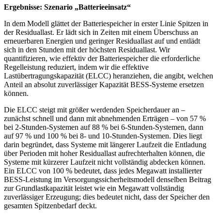
Ergebnisse: Szenario „Batterieeinsatz“
In dem Modell glättet der Batteriespeicher in erster Linie Spitzen in
der Residuallast. Er lädt sich in Zeiten mit einem Überschuss an
erneuerbaren Energien und geringer Residuallast auf und entlädt
sich in den Stunden mit der höchsten Residuallast. Wir
quantifizieren, wie effektiv der Batteriespeicher die erforderliche
Regelleistung reduziert, indem wir die effektive
Lastübertragungskapazität (ELCC) heranziehen, die angibt, welchen
Anteil an absolut zuverlässiger Kapazität BESS-Systeme ersetzen
können.
Die ELCC steigt mit größer werdenden Speicherdauer an –
zunächst schnell und dann mit abnehmenden Erträgen – von 57 %
bei 2-Stunden-Systemen auf 88 % bei 6-Stunden-Systemen, dann
auf 97 % und 100 % bei 8- und 10-Stunden-Systemen. Dies liegt
darin begründet, dass Systeme mit längerer Laufzeit die Entladung
über Perioden mit hoher Residuallast aufrechterhalten können, die
Systeme mit kürzerer Laufzeit nicht vollständig abdecken können.
Ein ELCC von 100 % bedeutet, dass jedes Megawatt installierter
BESS-Leistung im Versorgungssicherheitsmodell denselben Beitrag
zur Grundlastkapazität leistet wie ein Megawatt vollständig
zuverlässiger Erzeugung; dies bedeutet nicht, dass der Speicher den
gesamten Spitzenbedarf deckt.