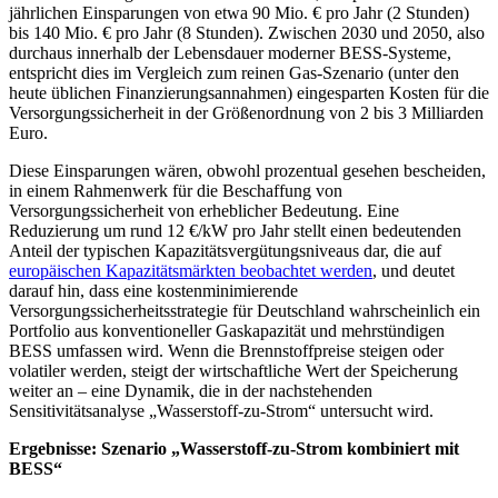
jährlichen Einsparungen von etwa 90 Mio. € pro Jahr (2 Stunden)
bis 140 Mio. € pro Jahr (8 Stunden). Zwischen 2030 und 2050, also
durchaus innerhalb der Lebensdauer moderner BESS-Systeme,
entspricht dies im Vergleich zum reinen Gas-Szenario (unter den
heute üblichen Finanzierungsannahmen) eingesparten Kosten für die
Versorgungssicherheit in der Größenordnung von 2 bis 3 Milliarden
Euro.
Diese Einsparungen wären, obwohl prozentual gesehen bescheiden,
in einem Rahmenwerk für die Beschaffung von
Versorgungssicherheit von erheblicher Bedeutung. Eine
Reduzierung um rund 12 €/kW pro Jahr stellt einen bedeutenden
Anteil der typischen Kapazitätsvergütungsniveaus dar, die auf
europäischen Kapazitätsmärkten beobachtet werden
, und deutet
darauf hin, dass eine kostenminimierende
Versorgungssicherheitsstrategie für Deutschland wahrscheinlich ein
Portfolio aus konventioneller Gaskapazität und mehrstündigen
BESS umfassen wird. Wenn die Brennstoffpreise steigen oder
volatiler werden, steigt der wirtschaftliche Wert der Speicherung
weiter an – eine Dynamik, die in der nachstehenden
Sensitivitätsanalyse „Wasserstoff-zu-Strom“ untersucht wird.
Ergebnisse: Szenario „Wasserstoff-zu-Strom kombiniert mit
BESS“