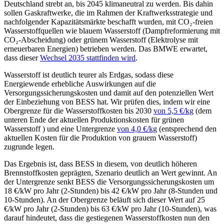
Deutschland strebt an, bis 2045 klimaneutral zu werden. Bis dahin
sollen Gaskraftwerke, die im Rahmen der Kraftwerksstrategie und
nachfolgender Kapazitätsmärkte beschafft wurden, mit CO₂-freien
Wasserstoffquellen wie blauem Wasserstoff (Dampfreformierung mit
CO₂-Abscheidung) oder grünem Wasserstoff (Elektrolyse mit
erneuerbaren Energien) betrieben werden. Das BMWE erwartet,
dass dieser
Wechsel 2035 stattfinden wird
.
Wasserstoff ist deutlich teurer als Erdgas, sodass diese
Energiewende erhebliche Auswirkungen auf die
Versorgungssicherungskosten und damit auf den potenziellen Wert
der Einbeziehung von BESS hat. Wir prüfen dies, indem wir eine
Obergrenze für die Wasserstoffkosten bis 2030
von 5,5 €/kg
(dem
unteren Ende der aktuellen Produktionskosten für grünen
Wasserstoff ) und eine Untergrenze
von 4,0 €/kg
(entsprechend den
aktuellen Kosten für die Produktion von grauem Wasserstoff)
zugrunde legen.
Das Ergebnis ist, dass BESS in diesem, von deutlich höheren
Brennstoffkosten geprägten, Szenario deutlich an Wert gewinnt. An
der Untergrenze senkt BESS die Versorgungssicherungskosten um
18 €/kW pro Jahr (2-Stunden) bis 42 €/kW pro Jahr (8-Stunden und
10-Stunden). An der Obergrenze beläuft sich dieser Wert auf 25
€/kW pro Jahr (2-Stunden) bis 63 €/kW pro Jahr (10-Stunden), was
darauf hindeutet, dass die gestiegenen Wasserstoffkosten nun den