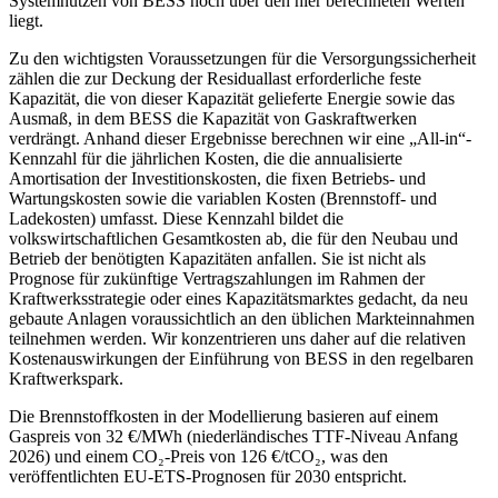
Systemnutzen von BESS noch über den hier berechneten Werten
liegt.
Zu den wichtigsten Voraussetzungen für die Versorgungssicherheit
zählen die zur Deckung der Residuallast erforderliche feste
Kapazität, die von dieser Kapazität gelieferte Energie sowie das
Ausmaß, in dem BESS die Kapazität von Gaskraftwerken
verdrängt. Anhand dieser Ergebnisse berechnen wir eine „All-in“-
Kennzahl für die jährlichen Kosten, die die annualisierte
Amortisation der Investitionskosten, die fixen Betriebs- und
Wartungskosten sowie die variablen Kosten (Brennstoff- und
Ladekosten) umfasst. Diese Kennzahl bildet die
volkswirtschaftlichen Gesamtkosten ab, die für den Neubau und
Betrieb der benötigten Kapazitäten anfallen. Sie ist nicht als
Prognose für zukünftige Vertragszahlungen im Rahmen der
Kraftwerksstrategie oder eines Kapazitätsmarktes gedacht, da neu
gebaute Anlagen voraussichtlich an den üblichen Markteinnahmen
teilnehmen werden. Wir konzentrieren uns daher auf die relativen
Kostenauswirkungen der Einführung von BESS in den regelbaren
Kraftwerkspark.
Die Brennstoffkosten in der Modellierung basieren auf einem
Gaspreis von 32 €/MWh (niederländisches TTF-Niveau Anfang
2026) und einem CO₂-Preis von 126 €/tCO₂, was den
veröffentlichten EU-ETS-Prognosen für 2030 entspricht.