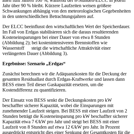
allen fünf Jahren 100 %, während der 8-Stunden-ELCC in jedem
Jahr über 90 % bleibt. Kürzere Laufzeiten weisen größere
Schwankungen abhängig von den meteorologischen Gegebenheiten
in den unterschiedlichen Betrachtungsjahren auf.
Der ELCC beeinflusst den wirtschaftlichen Wert der Speicherdauer.
Im Fall von Erdgas stabilisieren sich die daraus resultierenden
Kosteneinsparungen bei einer Dauer von etwa 8 Stunden
(Abbildung 2); bei kostenintensiveren Brennstoffen wie
Wasserstoff steigt die wirtschaftliche Attraktivität einer
verlängerten Dauer (Abbildung 3).
Ergebnisse: Szenario „Erdgas“
Zunächst berechnen wir die Adäquanzkosten für die Deckung der
gesamten Residuallast durch Erdgas-Kraftwerke und lassen dann
BESS einen Teil dieser Gaskapazität ersetzen, um die
Kostendifferenz zu quantifizieren.
Der Einsatz von BESS senkt die Deckungskosten pro kW
beschaffter sicherer Kapazität, wobei die Einsparungen mit
zunehmender Laufzeit steigen. Bei BESS mit einer Laufzeit von 2
Stunden beträgt die Kosteneinsparung pro kW beschaffter sicherer
Kapazität etwa 7 €/kW pro Jahr und steigt bei BESS mit einer
Laufzeit von 8 Stunden auf etwa 12 €/kW pro Jahr. In Prozent
ausgedrückt entspricht dies einer Senkung der Gesamtkosten für die