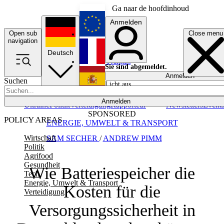
Ga naar de hoofdinhoud
Anmelden
Open sub
Close menu
English
navigation
Deutsch
Français
Sie sind abgemeldet.
Anmelden
Suchen
Licht aus
Español
Anmelden
Ukraine
Politik
Verteidigung
Rapporteur
Newsletters
Event
SPONSORED
POLICY AREAS
ENERGIE, UMWELT & TRANSPORT
Wirtschaft
SAM SECHER
/
ANDREW PIMM
Politik
Agrifood
Gesundheit
Wie Batteriespeicher die
Tech
Energie, Umwelt & Transport
Kosten für die
Verteidigung
Versorgungssicherheit in