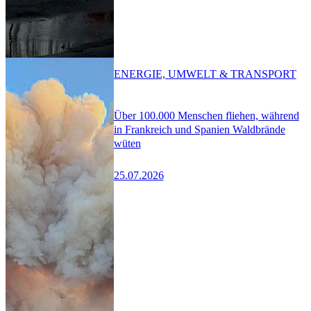
ENERGIE, UMWELT & TRANSPORT
Über 100.000 Menschen fliehen, während
in Frankreich und Spanien Waldbrände
wüten
25.07.2026