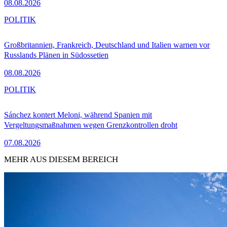
08.08.2026
POLITIK
Großbritannien, Frankreich, Deutschland und Italien warnen vor
Russlands Plänen in Südossetien
08.08.2026
POLITIK
Sánchez kontert Meloni, während Spanien mit
Vergeltungsmaßnahmen wegen Grenzkontrollen droht
07.08.2026
MEHR AUS DIESEM BEREICH