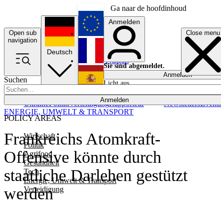
Ga naar de hoofdinhoud
Anmelden
Open sub
Close menu
English
navigation
Deutsch
Français
Sie sind abgemeldet.
Anmelden
Suchen
Licht aus
Español
Anmelden
Ukraine
Politik
Verteidigung
Rapporteur
Newsletters
Event
ENERGIE, UMWELT & TRANSPORT
POLICY AREAS
Frankreichs Atomkraft-
Wirtschaft
Politik
Offensive könnte durch
Agrifood
Gesundheit
staatliche Darlehen gestützt
Tech
Energie, Umwelt & Transport
werden
Verteidigung