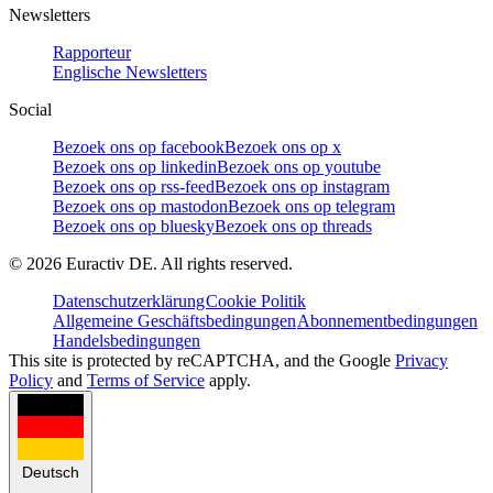
Newsletters
Rapporteur
Englische Newsletters
Social
Bezoek ons op facebook
Bezoek ons op x
Bezoek ons op linkedin
Bezoek ons op youtube
Bezoek ons op rss-feed
Bezoek ons op instagram
Bezoek ons op mastodon
Bezoek ons op telegram
Bezoek ons op bluesky
Bezoek ons op threads
©
2026
Euractiv DE. All rights reserved.
Datenschutzerklärung
Cookie Politik
Allgemeine Geschäftsbedingungen
Abonnementbedingungen
Handelsbedingungen
This site is protected by reCAPTCHA, and the Google
Privacy
Policy
and
Terms of Service
apply.
Deutsch