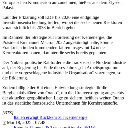
Europäischen Kommission aufzunehmen, hieß es aus dem Élysée-
Palast.
Laut der Erklärung soll EDF bis 2026 eine endgültige
Investitionsentscheidung treffen, wobei die sechs neuen Reaktoren
voraussichtlich bis 2038 in Betrieb gehen.
Im Rahmen der Strategie zur Förderung der Kernenergie, die
Präsident Emmanuel Macron 2022 angekündigt hatte, könnte
Frankreich in den kommenden Jahren insgesamt 14 neue
Kernreaktoren bauen, darunter die sechs bereits geplanten.
Der Nuklearpolitische Rat forderte die französische Nuklearindustrie
auf, der Regierung bis Ende dieses Jahres „ein Arbeitsprogramm
und eine vorgeschlagene industrielle Organisation“ vorzulegen, so
die Erklärung.
Zudem billigte der Rat eine „Entwicklungsstrategie für die
Bergbauaktivitäten von Orano“, um die Uranversorgung angesichts
der aktuellen geopolitischen Lage zu sichern, heißt es weiter. Orano
ist das staatliche französische Unternehmen für Kernbrennstoffe.
[BTS]
Italien erwägt Rückkehr zur Kernenergie
Mar 18, 2025 - 07:48
Energie, Umwelt & Transport
Atomkraft
EDF