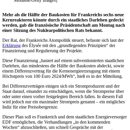
Monasse/Getty Images]
Mehr als die Hälfte der Baukosten für Frankreichs sechs neue
Kernreaktoren könnte durch ein staatliches Darlehen gedeckt
werden, gab die französische Präsidentschaft am Montag nach
einer Sitzung des Nuklearpolitischen Rats bekannt.
Der Rat, der Frankreichs Atompolitik steuert, befasste sich laut der
Erklärung
des Élysée mit den „grundlegenden Prinzipien“ der
Finanzierung und Regulierung der Projekte.
Diese Finanzierung „basiert auf einem subventionierten staatlichen
Darlehen, das mindestens die Hälfte der Baukosten abdeckt, sowie
einem Differenzvertrag für die Kernenergieerzeugung mit einem
Höchstpreis von 100 Euro 2024/MWh“, hieß es in der Mitteilung.
Bei Differenzverträgen einigen sich ein Stromproduzent und der
Staat darauf, einander zu entschädigen, wenn die Strompreise über
oder unter einen vorher festgelegten Bereich fallen. In diesem Fall
wird jedoch nur ein maximaler Strompreis genannt – ein mögliches
Indiz für eine Preisobergrenze.
Dieser Plan soll es Frankreich und dem staatlichen Energieversorger
EDF ermöglichen, die Verhandlungen „in den kommenden
Wochen“ abzuschließen, um schnell Gespräche mit der