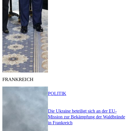
FRANKREICH
POLITIK
Die Ukraine beteiligt sich an der EU-
Mission zur Bekämpfung der Waldbrände
in Frankreich