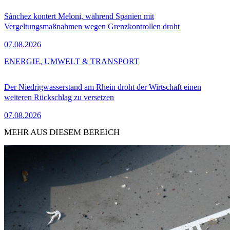
Sánchez kontert Meloni, während Spanien mit
Vergeltungsmaßnahmen wegen Grenzkontrollen droht
07.08.2026
ENERGIE, UMWELT & TRANSPORT
Der Niedrigwasserstand am Rhein droht der Wirtschaft einen
weiteren Rückschlag zu versetzen
07.08.2026
MEHR AUS DIESEM BEREICH