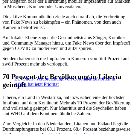
per Megafon oder der Einrichtung mobiler Impfzentren auf Märkten,
in Moscheen, Kirchen oder Universitäten.
Die aktive Kommunikation zielte auch darauf ab, die Verbreitung
von Fake News zu bekämpfen – ein Phänomen, von dem auch
Kamerun betroffen ist.
Auf lokaler Ebene zogen die Gesundheitsteams Sänger, Komiker
und Community Manager hinzu, um Fake News über den Impfstoff
gegen COVID zu moderieren und aufzuspüren.
Seitdem haben sich die Impfraten in Kamerun von fünf Prozent auf
zwölf Prozent mehr als verdoppelt.
70 Prozent der Bevölkerung in Liberia
EU-Chefs: Verabreichung von Corona-Impfstoffen in
geimpft
Afrika hat jetzt Priorität
Liberia, ein Land in Westafrika, hat inzwischen eine der höchsten
Impfraten auf dem Kontinent: Mehr als 70 Prozent der Bevölkerung
sind vollständig geimpft. Nur Mauritius und die Seychellen haben
laut WHO auf dem Kontinent ähnliche Zahlen.
Zum Vergleich: In den Niederlanden, Litauen und Estland liegt die
Durchimpfungsrate bei 68,1 Prozent, 68,4 Prozent beziehungsweise