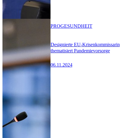
PRO
GESUNDHEIT
Designierte EU-Krisenkommissarin
thematisiert Pandemievorsorge
06.11.2024