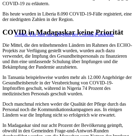
COVID-19 zu erläutern.
Bis heute wurden in Liberia 8.090 COVID-19-Fälle registriert, eine
der niedrigsten Zahlen in der Region.
COVID in Madagaskar keine Priorität
Afrika: Ein Jahr nach Beginn der Corona-Pandemie
Die Mittel, die den teilnehmenden Ländern im Rahmen des ECHO-
Projekts zur Verfügung gestellt wurden, wurden auch dazu
verwendet, die Impfung des Gesundheitspersonals zu finanzieren
und ihm eine umfassende Schulung über Impfungen und die
Bekämpfung der Pandemie anzubieten.
In Tansania beispielsweise wurden mehr als 12.000 Angehörige der
Gesundheitsberufe in der Verabreichung von COVID-19-
Impfstoffen geschult, während in Nigeria 74 Prozent des
medizinischen Personals geschult wurden.
Doch manchmal reichen weder die Qualität der Pflege durch das
Personal noch die Kommunikationskampagnen aus. In einigen
Ländern war die Impfung nicht so erfolgreich wie erwartet.
In Madagaskar sind nur acht Prozent der Bevölkerung geimpft,
obwohl in den Gemeinden Frage-und-Antwort-Runden