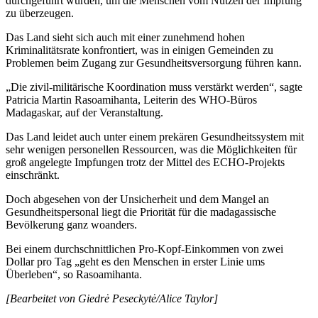
durchgeführt wurden, um die Menschen vom Nutzen der Impfung
zu überzeugen.
Das Land sieht sich auch mit einer zunehmend hohen
Kriminalitätsrate konfrontiert, was in einigen Gemeinden zu
Problemen beim Zugang zur Gesundheitsversorgung führen kann.
„Die zivil-militärische Koordination muss verstärkt werden“, sagte
Patricia Martin Rasoamihanta, Leiterin des WHO-Büros
Madagaskar, auf der Veranstaltung.
Das Land leidet auch unter einem prekären Gesundheitssystem mit
sehr wenigen personellen Ressourcen, was die Möglichkeiten für
groß angelegte Impfungen trotz der Mittel des ECHO-Projekts
einschränkt.
Doch abgesehen von der Unsicherheit und dem Mangel an
Gesundheitspersonal liegt die Priorität für die madagassische
Bevölkerung ganz woanders.
Bei einem durchschnittlichen Pro-Kopf-Einkommen von zwei
Dollar pro Tag „geht es den Menschen in erster Linie ums
Überleben“, so Rasoamihanta.
[Bearbeitet von Giedrė Peseckytė/Alice Taylor]