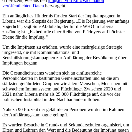
65 Prozent, wie aus den
jüngsten von EuroVaccination
veröffentlichten Daten
hervorgeht.
Ein anfängliches Hindernis für den Start der Impfkampagnen in
Liberia war die Skepsis der Regierung. „Die Regierung war anfangs
zögerlich“, sagt Sule Abdullahi, der für die WHO in Liberia
zuständig ist. „Es bedurfte einer Reihe von Plädoyers auf höchster
Ebene für die Impfung.“
Um die Impfraten zu erhöhen, wurde eine mehrgleisige Strategie
umgesetzt, die mit Kommunikations- und
Sensibilisierungskampagnen zur Aufklärung der Bevölkerung über
Impfungen begann.
Die Gesundheitsteams wandten sich an einflussreiche
Persönlichkeiten in bestimmten Gemeinschaften und an die am
stärksten gefährdeten Gruppen wie ältere Menschen, Menschen mit
schwachem Immunsystem und Flüchtlinge. Zwischen 2020 und
2021 nahm Liberia mehr als 25.000 Flüchtlinge auf, die vor der
politischen Instabilität in den Nachbarländern flohen.
Nahezu 90 Prozent der gefährdeten Personen wurden im Rahmen
der Aufklärungskampagne geimpft.
Es wurden Besuche in Grund- und Sekundarschulen organisiert, um
Eltern und Lehrern den Wert und die Bedeutung der Impfung gegen