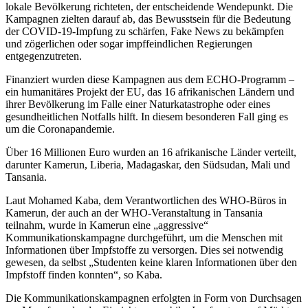
lokale Bevölkerung richteten, der entscheidende Wendepunkt. Die
Kampagnen zielten darauf ab, das Bewusstsein für die Bedeutung
der COVID-19-Impfung zu schärfen, Fake News zu bekämpfen
und zögerlichen oder sogar impffeindlichen Regierungen
entgegenzutreten.
Finanziert wurden diese Kampagnen aus dem ECHO-Programm –
ein humanitäres Projekt der EU, das 16 afrikanischen Ländern und
ihrer Bevölkerung im Falle einer Naturkatastrophe oder eines
gesundheitlichen Notfalls hilft. In diesem besonderen Fall ging es
um die Coronapandemie.
Über 16 Millionen Euro wurden an 16 afrikanische Länder verteilt,
darunter Kamerun, Liberia, Madagaskar, den Südsudan, Mali und
Tansania.
Laut Mohamed Kaba, dem Verantwortlichen des WHO-Büros in
Kamerun, der auch an der WHO-Veranstaltung in Tansania
teilnahm, wurde in Kamerun eine „aggressive“
Kommunikationskampagne durchgeführt, um die Menschen mit
Informationen über Impfstoffe zu versorgen. Dies sei notwendig
gewesen, da selbst „Studenten keine klaren Informationen über den
Impfstoff finden konnten“, so Kaba.
Die Kommunikationskampagnen erfolgten in Form von Durchsagen