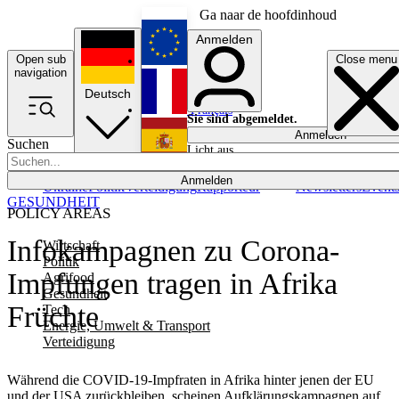
Ga naar de hoofdinhoud
Anmelden
Open sub
Close menu
English
navigation
Deutsch
Français
Sie sind abgemeldet.
Anmelden
Suchen
Licht aus
Español
Anmelden
Ukraine
Politik
Verteidigung
Rapporteur
Newsletters
Event
GESUNDHEIT
POLICY AREAS
Infokampagnen zu Corona-
Wirtschaft
Politik
Impfungen tragen in Afrika
Agrifood
Gesundheit
Früchte
Tech
Energie, Umwelt & Transport
Verteidigung
Während die COVID-19-Impfraten in Afrika hinter jenen der EU
und der USA zurückbleiben, scheinen Aufklärungskampagnen auf