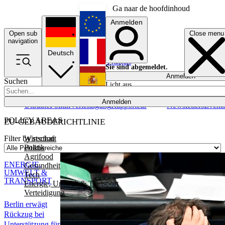
Ga naar de hoofdinhoud
Anmelden
Open sub
Close menu
English
navigation
Deutsch
Français
Sie sind abgemeldet.
Anmelden
Suchen
Licht aus
Español
Anmelden
Ukraine
Politik
Verteidigung
Rapporteur
Newsletters
Event
POLICY AREAS
EU-GEBÄUDERICHTLINIE
Wirtschaft
Filter by section
Politik
Agrifood
ENERGIE,
Gesundheit
UMWELT &
Tech
TRANSPORT
Energie, Umwelt & Transport
Verteidigung
Berlin erwägt
Rückzug bei
Unterstützung für