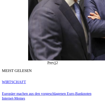
Prev
1
2
MEIST GELESEN
WIRTSCHAFT
Europäer machen aus den vorgeschlagenen Euro-Banknoten
Internet-Memes