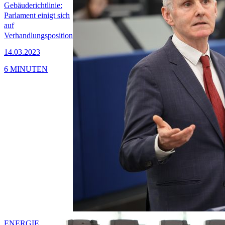
Gebäuderichtlinie:
Parlament einigt sich
auf
Verhandlungsposition
14.03.2023
6 MINUTEN
ENERGIE,