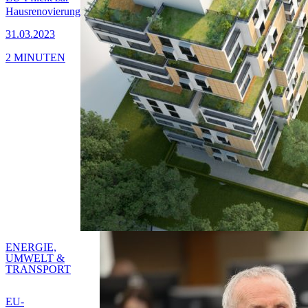
Hausrenovierung
31.03.2023
2 MINUTEN
ENERGIE,
UMWELT &
TRANSPORT
EU-