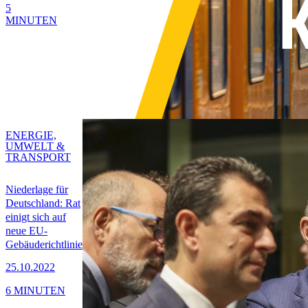
5
MINUTEN
ENERGIE,
UMWELT &
TRANSPORT
Niederlage für
Deutschland: Rat
einigt sich auf
neue EU-
Gebäuderichtlinie
25.10.2022
6 MINUTEN