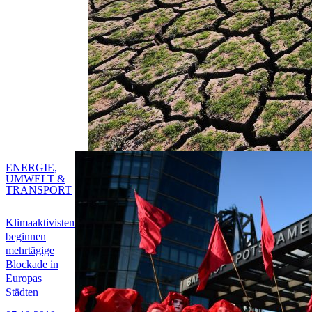
ENERGIE,
UMWELT &
TRANSPORT
Klimaaktivisten
beginnen
mehrtägige
Blockade in
Europas
Städten