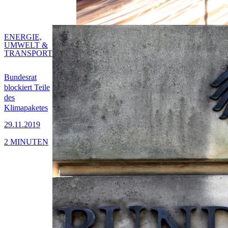
ENERGIE,
UMWELT &
TRANSPORT
Bundesrat
blockiert Teile
des
Klimapaketes
29.11.2019
2 MINUTEN