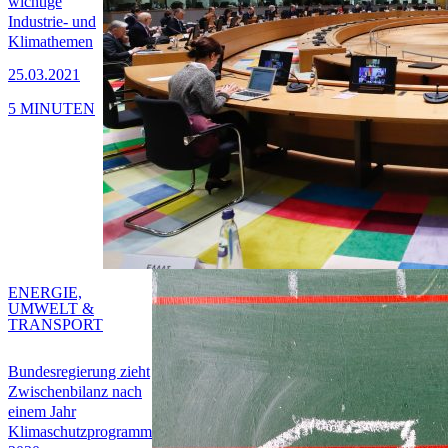
wichtige
Industrie- und
Klimathemen
25.03.2021
5 MINUTEN
ENERGIE,
UMWELT &
TRANSPORT
Bundesregierung zieht
Zwischenbilanz nach
einem Jahr
Klimaschutzprogramm