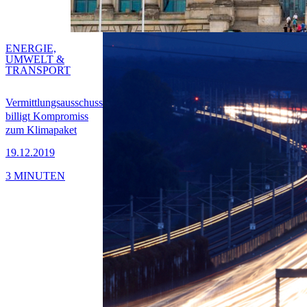
ENERGIE,
UMWELT &
TRANSPORT
Vermittlungsausschuss
billigt Kompromiss
zum Klimapaket
19.12.2019
3 MINUTEN