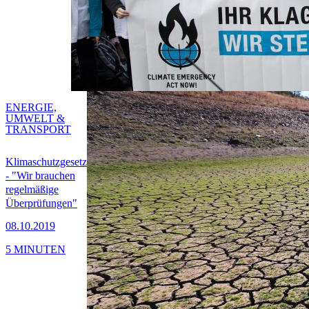
ENERGIE,
UMWELT &
TRANSPORT
Klimaschutzgesetz
- "Wir brauchen
regelmäßige
Überprüfungen"
08.10.2019
5 MINUTEN