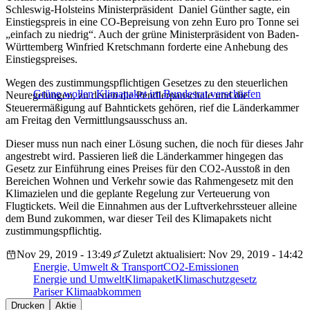
Schleswig-Holsteins Ministerpräsident Daniel Günther sagte, ein
Einstiegspreis in eine CO-Bepreisung von zehn Euro pro Tonne sei
„einfach zu niedrig“. Auch der grüne Ministerpräsident von Baden-
Württemberg Winfried Kretschmann forderte eine Anhebung des
Einstiegspreises.
Wegen des zustimmungspflichtigen Gesetzes zu den steuerlichen
Grüne wollen Klimapaket im Bundesrat verschärfen
Neuregelungen, zu denen die Pendlerpauschale und die
Steuerermäßigung auf Bahntickets gehören, rief die Länderkammer
am Freitag den Vermittlungsausschuss an.
Dieser muss nun nach einer Lösung suchen, die noch für dieses Jahr
angestrebt wird. Passieren ließ die Länderkammer hingegen das
Gesetz zur Einführung eines Preises für den CO2-Ausstoß in den
Bereichen Wohnen und Verkehr sowie das Rahmengesetz mit den
Klimazielen und die geplante Regelung zur Verteuerung von
Flugtickets. Weil die Einnahmen aus der Luftverkehrssteuer alleine
dem Bund zukommen, war dieser Teil des Klimapakets nicht
zustimmungspflichtig.
Nov 29, 2019 - 13:49
Zuletzt aktualisiert: Nov 29, 2019 - 14:42
Energie, Umwelt & Transport
CO2-Emissionen
Energie und Umwelt
Klimapaket
Klimaschutzgesetz
Pariser Klimaabkommen
Drucken
Aktie