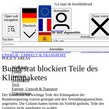
Ga naar de hoofdinhoud
Anmelden
Open sub
Close menu
English
navigation
Deutsch
Français
Sie sind abgemeldet.
Anmelden
Suchen
Licht aus
Español
Anmelden
Ukraine
Politik
Verteidigung
Rapporteur
Newsletters
Event
ENERGIE, UMWELT & TRANSPORT
POLICY AREAS
Bundesrat blockiert Teile des
Wirtschaft
Politik
Klimapaketes
Agrifood
Gesundheit
Tech
Energie, Umwelt & Transport
Verteidigung
Der Bundesrat hat wichtige Teile des Klimapakets der
Bundesregierung vorerst gestoppt und den Vermittlungsausschuss
angerufen. Die Grünen hatten bereits im Vorfeld gedroht, Teile des
Gesetzes nicht annehmen zu wollen.