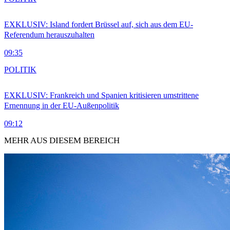
EXKLUSIV: Island fordert Brüssel auf, sich aus dem EU-
Referendum herauszuhalten
09:35
POLITIK
EXKLUSIV: Frankreich und Spanien kritisieren umstrittene
Ernennung in der EU-Außenpolitik
09:12
MEHR AUS DIESEM BEREICH