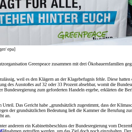
ger/ epa]
utzorganisation Greenpeace zusammen mit drei Ökobauernfamilien geg
ulässig, weil es den Klägern an der Klagebefugnis fehle. Diese hatte
ung des Ausstoßes auf 32 oder 33 Prozent absehbar, womit die Bundesre
ht der Bundesregierung zum geforderten Handeln ergebe, erklärten die Be
rteil. Das Gericht habe „grundsätzlich zugestimmt, dass der Klimaschu
 Wegen der grundsätzlichen Bedeutung ließ die Kammer die Berufung 
ht an.
, unter anderem ein Kabinettsbeschluss der Bundesregierung vom Dezem
en“
 Maßnahmen getroffen werden, um das Ziel doch noch einzuhalten. Der 