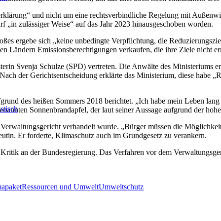
serklärung“ und nicht um eine rechtsverbindliche Regelung mit Außenwi
f „in zulässiger Weise“ auf das Jahr 2023 hinausgeschoben worden.
ßes ergebe sich „keine unbedingte Verpflichtung, die Reduzierungszi
en Ländern Emissionsberechtigungen verkaufen, die ihre Ziele nicht er
in Svenja Schulze (SPD) vertreten. Die Anwälte des Ministeriums erlä
Nach der Gerichtsentscheidung erklärte das Ministerium, diese habe „Rec
ufgrund des heißen Sommers 2018 berichtet. „Ich habe mein Leben lan
stisch
nannten Sonnenbrandapfel, der laut seiner Aussage aufgrund der hohe
erwaltungsgericht verhandelt wurde. „Bürger müssen die Möglichkeit h
Beutin. Er forderte, Klimaschutz auch im Grundgesetz zu verankern.
itik an der Bundesregierung. Das Verfahren vor dem Verwaltungsgeric
mapaket
Ressourcen und Umwelt
Umweltschutz