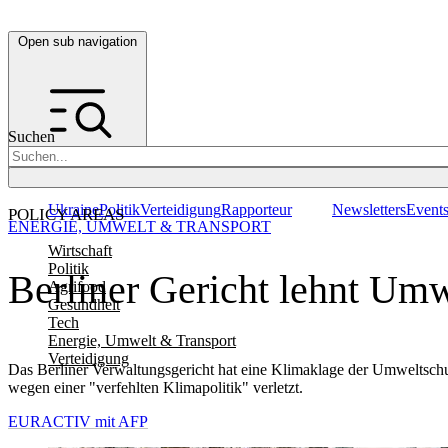
Open sub navigation
Suchen
Ukraine
Politik
Verteidigung
Rapporteur
Newsletters
Event
POLICY AREAS
ENERGIE, UMWELT & TRANSPORT
Wirtschaft
Politik
Berliner Gericht lehnt Um
Agrifood
Gesundheit
Tech
Energie, Umwelt & Transport
Verteidigung
Das Berliner Verwaltungsgericht hat eine Klimaklage der Umweltsch
wegen einer "verfehlten Klimapolitik" verletzt.
EURACTIV mit AFP