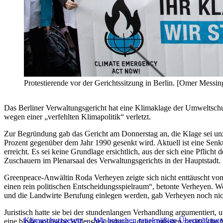
Protestierende vor der Gerichtssitzung in Berlin. [Omer Messin
Das Berliner Verwaltungsgericht hat eine Klimaklage der Umweltsch
wegen einer „verfehlten Klimapolitik“ verletzt.
Zur Begründung gab das Gericht am Donnerstag an, die Klage sei unz
Prozent gegenüber dem Jahr 1990 gesenkt wird. Aktuell ist eine Senk
erreicht. Es sei keine Grundlage ersichtlich, aus der sich eine Pflic
Zuschauern im Plenarsaal des Verwaltungsgerichts in der Hauptstadt.
Greenpeace-Anwältin Roda Verheyen zeigte sich nicht enttäuscht vom U
einen rein politischen Entscheidungsspielraum“, betonte Verheyen.
und die Landwirte Berufung einlegen werden, gab Verheyen noch nic
Juristisch hatte sie bei der stundenlangen Verhandlung argumentiert
Klimaschutzgesetz – „Wir brauchen regelmäßige Überprüfung
eine bloße politische Willensbekundung – daher müssten zusätzliche