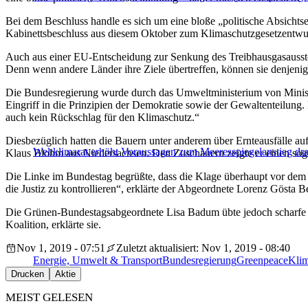
Bei dem Beschluss handle es sich um eine bloße „politische Absicht
Kabinettsbeschluss aus diesem Oktober zum Klimaschutzgesetzentwur
Auch aus einer EU-Entscheidung zur Senkung des Treibhausgasaussto
Denn wenn andere Länder ihre Ziele übertreffen, können sie denjenig
Die Bundesregierung wurde durch das Umweltministerium von Minister
Eingriff in die Prinzipien der Demokratie sowie der Gewaltenteilung. 
auch kein Rückschlag für den Klimaschutz.“
Diesbezüglich hatten die Bauern unter anderem über Ernteausfälle a
Weltklimarat erhöht Voraussagen zum Meeresspiegelanstieg dra
Klaus Blohm aus Niedersachsen. Den Zuschauern zeigte er einen soge
Die Linke im Bundestag begrüßte, dass die Klage überhaupt vor dem V
die Justiz zu kontrollieren“, erklärte der Abgeordnete Lorenz Gösta 
Die Grünen-Bundestagsabgeordnete Lisa Badum übte jedoch scharfe Kr
Koalition, erklärte sie.
Nov 1, 2019 - 07:51
Zuletzt aktualisiert: Nov 1, 2019 - 08:40
Energie, Umwelt & Transport
Bundesregierung
Greenpeace
Kli
Drucken
Aktie
MEIST GELESEN