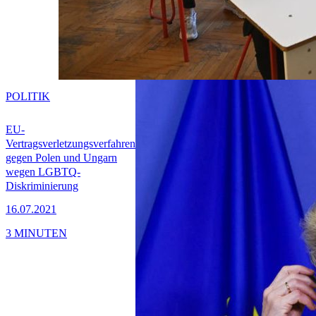
POLITIK
EU-
Vertragsverletzungsverfahren
gegen Polen und Ungarn
wegen LGBTQ-
Diskriminierung
16.07.2021
3 MINUTEN