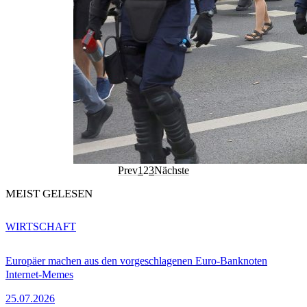
Prev
1
2
3
Nächste
MEIST GELESEN
WIRTSCHAFT
Europäer machen aus den vorgeschlagenen Euro-Banknoten
Internet-Memes
25.07.2026