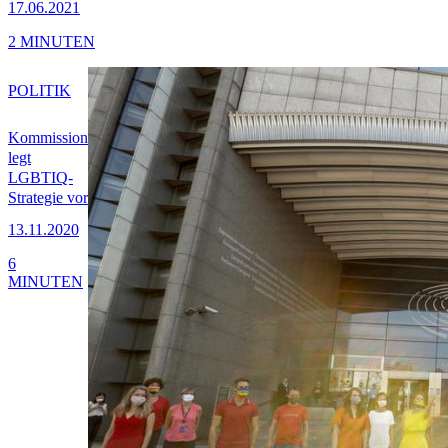
17.06.2021
2 MINUTEN
POLITIK
Kommission
legt
LGBTIQ-
Strategie vor
13.11.2020
6
MINUTEN