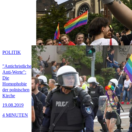
POLITIK
"Antichristliche
Anti-Werte":
Die
Homophobie
der polnischen
Kirche
19.08.2019
4 MINUTEN