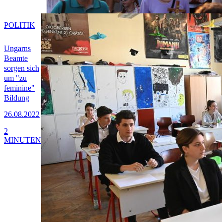
POLITIK
Ungarns
Beamte
sorgen sich
um "zu
feminine"
Bildung
26.08.2022
2
MINUTEN