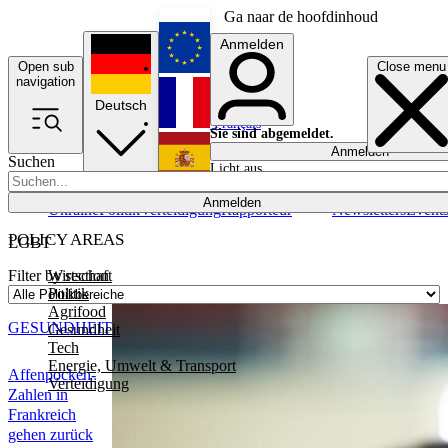
Ga naar de hoofdinhoud
Anmelden
Open sub
Close menu
English
navigation
Deutsch
Français
Sie sind abgemeldet.
Anmelden
Suchen
Licht aus
Español
Anmelden
Ukraine
Politik
Verteidigung
Rapporteur
Newsletters
Event
POLICY AREAS
LGBT
Wirtschaft
Filter by section
Politik
Agrifood
GESUNDHEIT
Gesundheit
Tech
Energie, Umwelt & Transport
Affenpocken-
Verteidigung
Zahlen in
Frankreich
gehen zurück