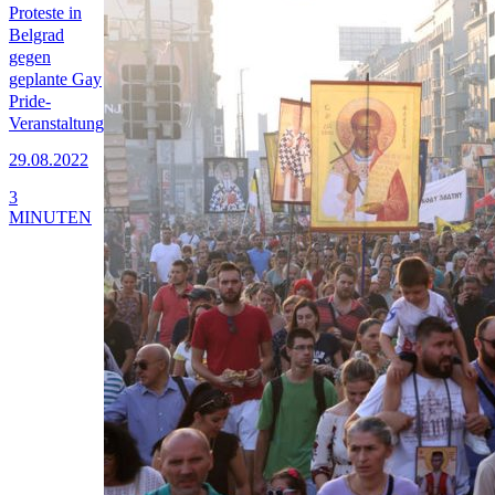
Proteste in
Belgrad
gegen
geplante Gay
Pride-
Veranstaltung
29.08.2022
3
MINUTEN