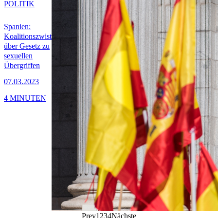
POLITIK
Spanien:
Koalitionszwist
über Gesetz zu
sexuellen
Übergriffen
07.03.2023
4 MINUTEN
Prev
1
2
3
4
Nächste