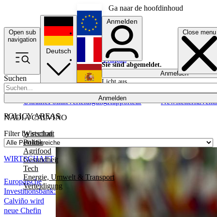
Ga naar de hoofdinhoud
Anmelden
Open sub
Close menu
English
navigation
Deutsch
Français
Sie sind abgemeldet.
Anmelden
Suchen
Licht aus
Español
Anmelden
Ukraine
Politik
Verteidigung
Rapporteur
Newsletters
Event
POLICY AREAS
NADIA CALVIÑO
Wirtschaft
Filter by section
Politik
Agrifood
WIRTSCHAFT
Gesundheit
Tech
Energie, Umwelt & Transport
Europäische
Verteidigung
Investitionsbank:
Calviño wird
neue Chefin