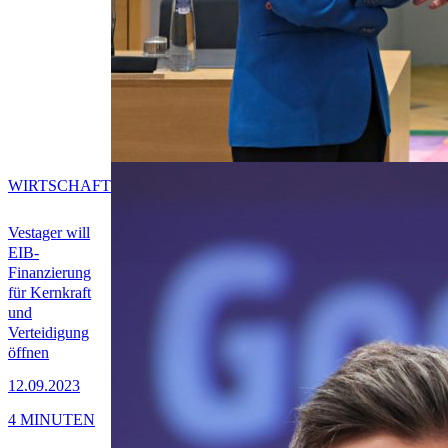
WIRTSCHAFT
Vestager will
EIB-
Finanzierung
für Kernkraft
und
Verteidigung
öffnen
12.09.2023
4 MINUTEN