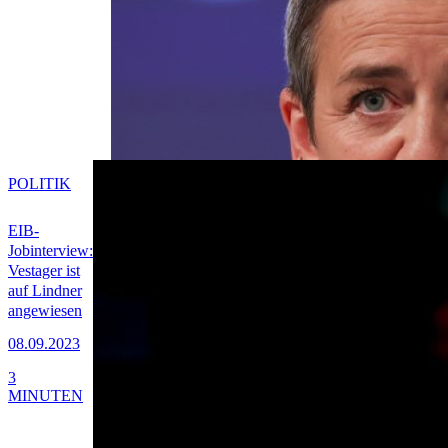
POLITIK
EIB-
Jobinterview:
Vestager ist
auf Lindner
angewiesen
08.09.2023
3
MINUTEN