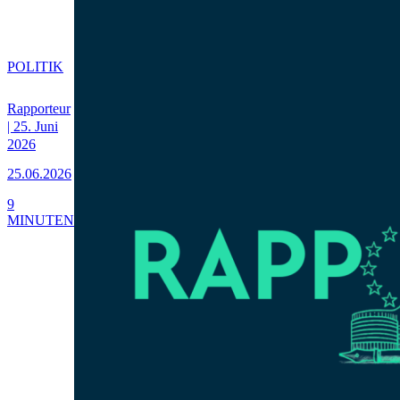
POLITIK
Rapporteur
| 25. Juni
2026
25.06.2026
9
MINUTEN