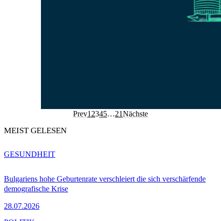
Prev
1
2
3
4
5
…
21
Nächste
MEIST GELESEN
GESUNDHEIT
Bulgariens hohe Geburtenrate verschleiert die sich verschärfende
demografische Krise
28.07.2026