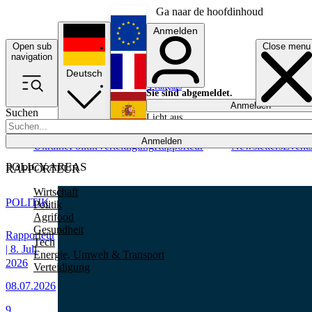
Ga naar de hoofdinhoud
Anmelden
Open sub
Close menu
English
navigation
Deutsch
Français
Sie sind abgemeldet.
Anmelden
Suchen
Licht aus
Español
Anmelden
Ukraine
Politik
Verteidigung
Rapporteur
Newsletters
Event
POLICY AREAS
RAPPORTEUR
Wirtschaft
POLITIK
Politik
Agrifood
Gesundheit
Rapporteur
Tech
| 8. Juli
Energie, Umwelt & Transport
2026
Verteidigung
08.07.2026
9