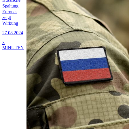
Russische
Spaltung
Europas
zeigt
Wirkung
27.08.2024
3
MINUTEN