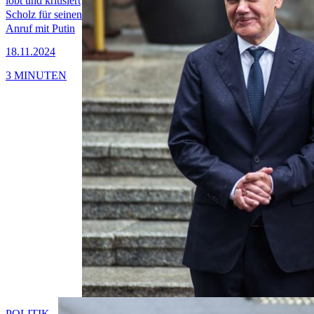
lobt und kritisiert
Scholz für seinen
Anruf mit Putin
18.11.2024
3 MINUTEN
POLITIK