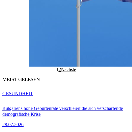
1
2
Nächste
MEIST GELESEN
GESUNDHEIT
Bulgariens hohe Geburtenrate verschleiert die sich verschärfende
demografische Krise
28.07.2026