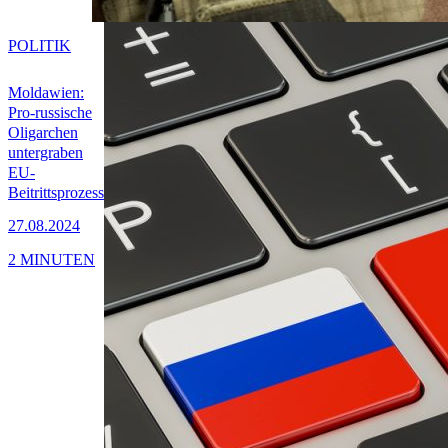
POLITIK
Moldawien:
Pro-russische
Oligarchen
untergraben
EU-
Beitrittsprozess
27.08.2024
2 MINUTEN