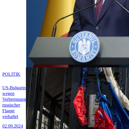
POLITIK
US-Bulgarin
wegen
Verbrennung
russischer
Flagge
verhaftet
02.09.2024