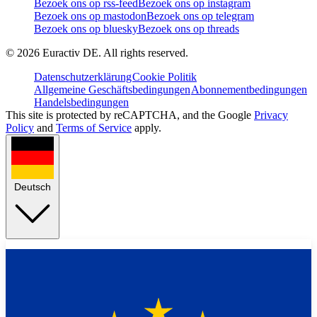
Bezoek ons op rss-feed
Bezoek ons op instagram
Bezoek ons op mastodon
Bezoek ons op telegram
Bezoek ons op bluesky
Bezoek ons op threads
©
2026
Euractiv DE. All rights reserved.
Datenschutzerklärung
Cookie Politik
Allgemeine Geschäftsbedingungen
Abonnementbedingungen
Handelsbedingungen
This site is protected by reCAPTCHA, and the Google
Privacy
Policy
and
Terms of Service
apply.
Deutsch