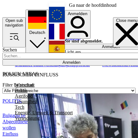
Ga naar de hoofdinhoud
Anmelden
Open sub
Close menu
English
navigation
Deutsch
Français
Sie sind abgemeldet.
Anmelden
Suchen
Licht aus
Español
Anmelden
Ukraine
Politik
Verteidigung
Rapporteur
Newsletters
Event
POLICY AREAS
RUSSISCHER EINFLUSS
Wirtschaft
Filter by section
Politik
Agrifood
POLITIK
Gesundheit
Tech
Energie, Umwelt & Transport
Bulgarische
Verteidigung
Abgeordnete
wollen
Einfluss