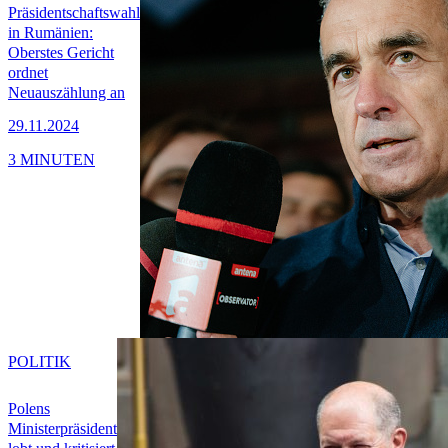
Präsidentschaftswahl
in Rumänien:
Oberstes Gericht
ordnet
Neuauszählung an
29.11.2024
3 MINUTEN
POLITIK
Polens
Ministerpräsident