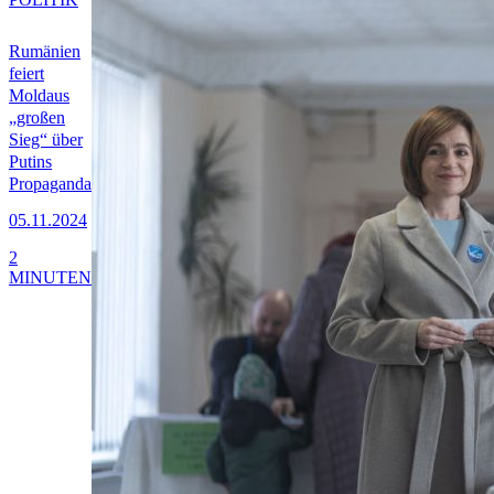
Rumänien
feiert
Moldaus
„großen
Sieg“ über
Putins
Propaganda
05.11.2024
2
MINUTEN