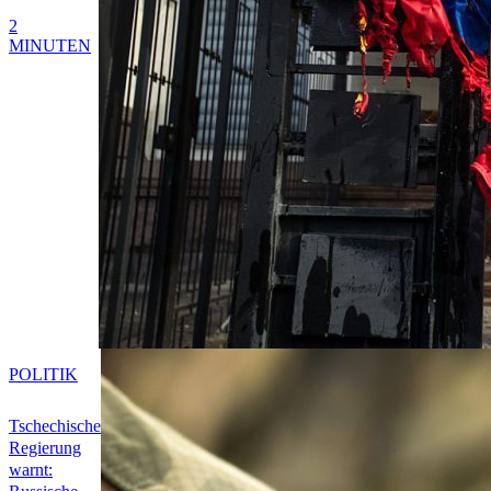
2
MINUTEN
POLITIK
Tschechische
Regierung
warnt: