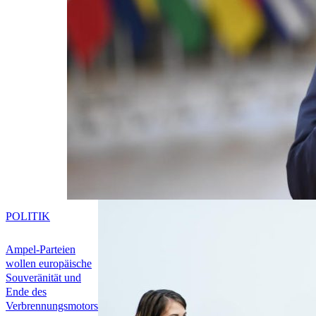
POLITIK
Ampel-Parteien
wollen europäische
Souveränität und
Ende des
Verbrennungsmotors