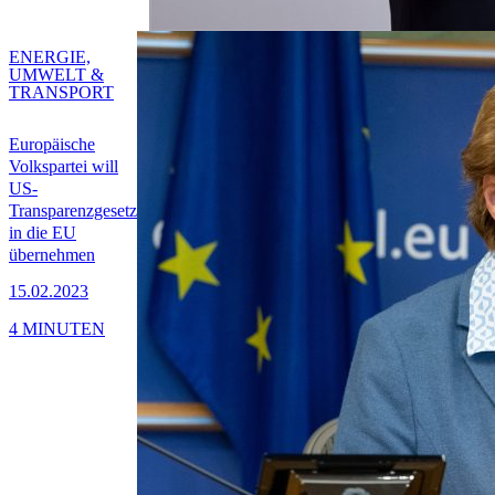
ENERGIE,
UMWELT &
TRANSPORT
Europäische
Volkspartei will
US-
Transparenzgesetz
in die EU
übernehmen
15.02.2023
4 MINUTEN