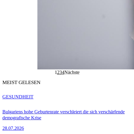
1
2
3
4
Nächste
MEIST GELESEN
GESUNDHEIT
Bulgariens hohe Geburtenrate verschleiert die sich verschärfende
demografische Krise
28.07.2026