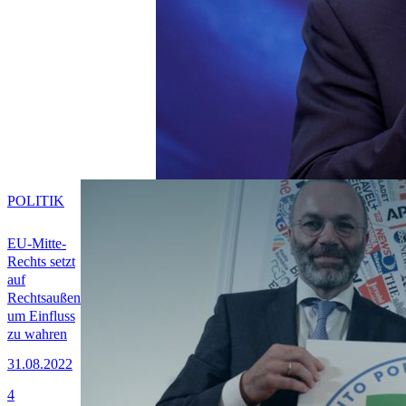
POLITIK
EU-Mitte-
Rechts setzt
auf
Rechtsaußen
um Einfluss
zu wahren
31.08.2022
4