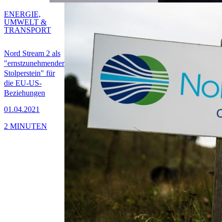
ENERGIE,
UMWELT &
TRANSPORT
Nord Stream 2 als
"ernstzunehmender
Stolperstein" für
die EU-US-
Beziehungen
01.04.2021
2 MINUTEN