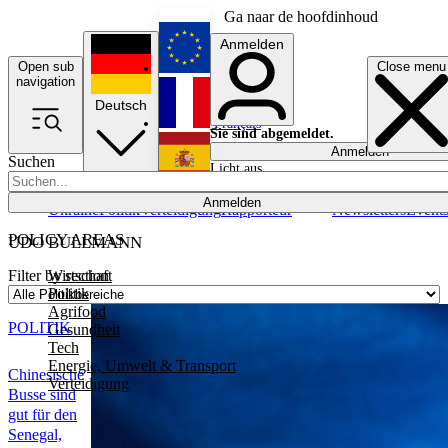
Ga naar de hoofdinhoud
Anmelden
Open sub
Close menu
English
navigation
Deutsch
Français
Sie sind abgemeldet.
Anmelden
Suchen
Licht aus
Español
Anmelden
Ukraine
Politik
Verteidigung
Rapporteur
Newsletters
Event
POLICY AREAS
UDO BULLMANN
Wirtschaft
Filter by section
Politik
Agrifood
POLITIK
Gesundheit
Tech
Energie, Umwelt & Transport
Chinesische
Verteidigung
Busse sind
gut für den
Senegal,