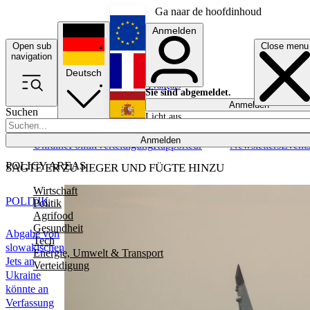
Ga naar de hoofdinhoud
Anmelden
Open sub
Close menu
English
navigation
Deutsch
Français
Sie sind abgemeldet.
Anmelden
Suchen
Licht aus
Español
Anmelden
Ukraine
Politik
Verteidigung
Rapporteur
Newsletters
Event
POLICY AREAS
SAGTE ER ZU HEGER UND FÜGTE HINZU
Wirtschaft
POLITIK
Politik
Agrifood
Gesundheit
Abgabe von
Tech
slowakischen
Energie, Umwelt & Transport
Jets an
Verteidigung
Ukraine
könnte an
Verfassung