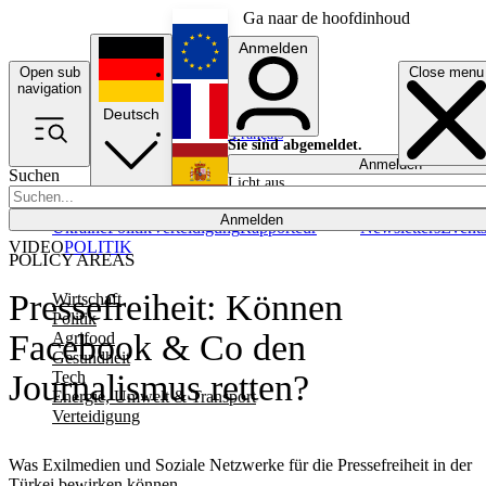
Ga naar de hoofdinhoud
Anmelden
Open sub
Close menu
English
navigation
Deutsch
Français
Sie sind abgemeldet.
Anmelden
Suchen
Licht aus
Español
Anmelden
Ukraine
Politik
Verteidigung
Rapporteur
Newsletters
Event
VIDEO
POLITIK
POLICY AREAS
Pressefreiheit: Können
Wirtschaft
Politik
Facebook & Co den
Agrifood
Gesundheit
Tech
Journalismus retten?
Energie, Umwelt & Transport
Verteidigung
Was Exilmedien und Soziale Netzwerke für die Pressefreiheit in der
Türkei bewirken können.