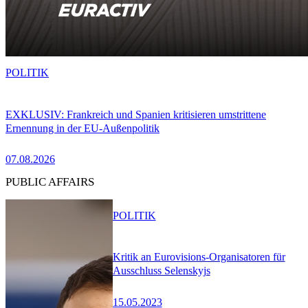
POLITIK
EXKLUSIV: Frankreich und Spanien kritisieren umstrittene
Ernennung in der EU-Außenpolitik
07.08.2026
PUBLIC AFFAIRS
POLITIK
Kritik an Eurovisions-Organisatoren für
Ausschluss Selenskyjs
15.05.2023