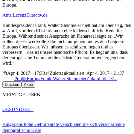
Europa.
Ama Lorenz
Euractiv.de
Bundespräsident Frank-Walter Steinmeier hielt hat am Dienstag, den
4. April, vor dem EU-Parlament eine leidenschaftliche Rede für
Europa. Während seiner Ansprache im Plenarsaal sagte er: „Wir
sollten dieses wertvolle Erbe nicht aufgeben und es den Gegnern
Europas überlassen. Wir müssen es schützen, hegen und es
verbessern – das ist unsere historische Pflicht! Es liegt an uns, dass
der europäische Traum an die nächste Generation weitergegeben
wird.“
Apr 4, 2017 - 17:38
Zuletzt aktualisiert: Apr 4, 2017 - 21:37
Politik
Europa
Frank-Walter Steinmeier
Zukunft der EU
Drucken
Aktie
MEIST GELESEN
GESUNDHEIT
Bulgariens hohe Geburtenrate verschleiert die sich verschärfende
demografische Krise