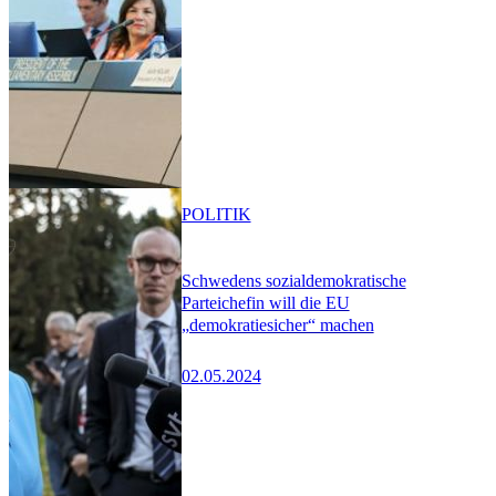
POLITIK
Schwedens sozialdemokratische
Parteichefin will die EU
„demokratiesicher“ machen
02.05.2024