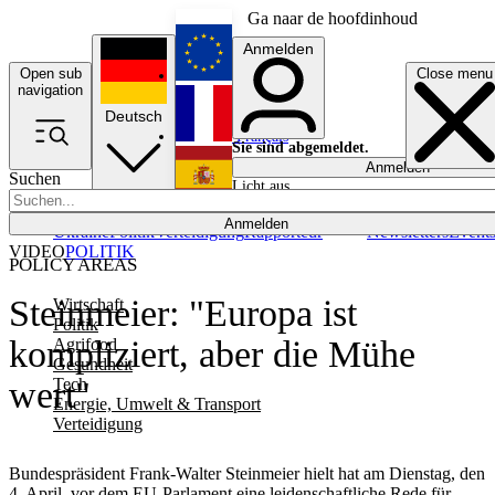
Ga naar de hoofdinhoud
Anmelden
Open sub
Close menu
English
navigation
Deutsch
Français
Sie sind abgemeldet.
Anmelden
Suchen
Licht aus
Español
Anmelden
Ukraine
Politik
Verteidigung
Rapporteur
Newsletters
Event
VIDEO
POLITIK
POLICY AREAS
Steinmeier: "Europa ist
Wirtschaft
Politik
kompliziert, aber die Mühe
Agrifood
Gesundheit
Tech
wert"
Energie, Umwelt & Transport
Verteidigung
Bundespräsident Frank-Walter Steinmeier hielt hat am Dienstag, den
4. April, vor dem EU-Parlament eine leidenschaftliche Rede für