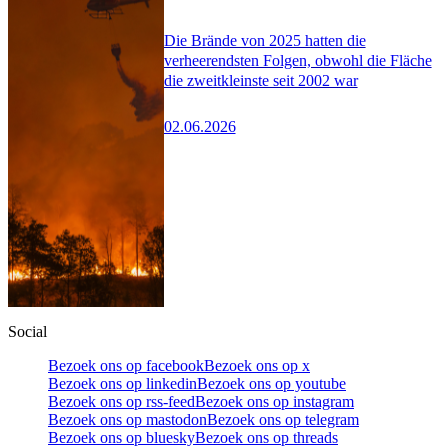
Die Brände von 2025 hatten die
verheerendsten Folgen, obwohl die Fläche
die zweitkleinste seit 2002 war
02.06.2026
Social
Bezoek ons op facebook
Bezoek ons op x
Bezoek ons op linkedin
Bezoek ons op youtube
Bezoek ons op rss-feed
Bezoek ons op instagram
Bezoek ons op mastodon
Bezoek ons op telegram
Bezoek ons op bluesky
Bezoek ons op threads