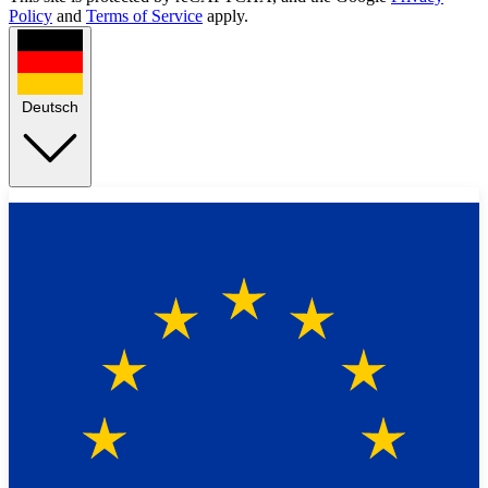
Policy
and
Terms of Service
apply.
Deutsch