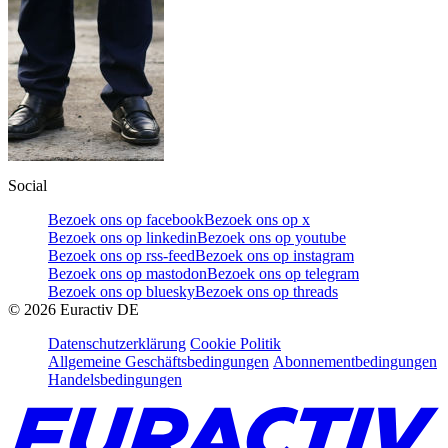
Social
Bezoek ons op facebook
Bezoek ons op x
Bezoek ons op linkedin
Bezoek ons op youtube
Bezoek ons op rss-feed
Bezoek ons op instagram
Bezoek ons op mastodon
Bezoek ons op telegram
Bezoek ons op bluesky
Bezoek ons op threads
©
2026
Euractiv DE
Datenschutzerklärung
Cookie Politik
Allgemeine Geschäftsbedingungen
Abonnementbedingungen
Handelsbedingungen