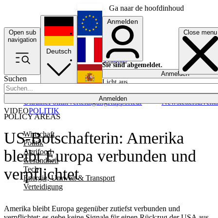
Ga naar de hoofdinhoud
Anmelden
Open sub
Close menu
English
navigation
Deutsch
Français
Sie sind abgemeldet.
Anmelden
Suchen
Licht aus
Español
Anmelden
Ukraine
Politik
Verteidigung
Rapporteur
Newsletters
Event
VIDEO
POLITIK
POLICY AREAS
US-Botschafterin: Amerika
Wirtschaft
Politik
bleibt Europa verbunden und
Agrifood
Gesundheit
Tech
verpflichtet
Energie, Umwelt & Transport
Verteidigung
Amerika bleibt Europa gegenüber zutiefst verbunden und
verpflichtet; es gebe keine Signale für einen Rückzug der USA aus