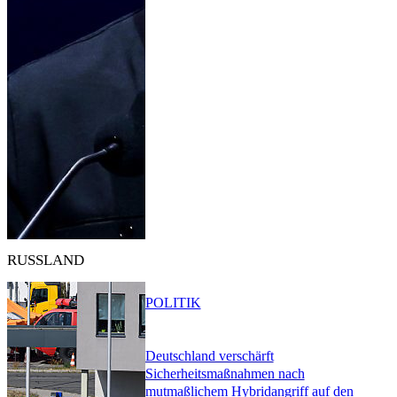
RUSSLAND
POLITIK
Deutschland verschärft
Sicherheitsmaßnahmen nach
mutmaßlichem Hybridangriff auf den