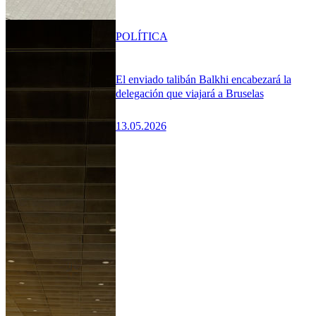
POLÍTICA
El enviado talibán Balkhi encabezará la
delegación que viajará a Bruselas
13.05.2026