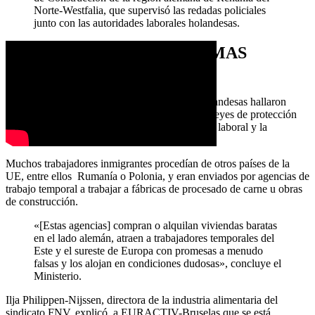
Norte-Westfalia, que supervisó las redadas policiales
junto con las autoridades laborales holandesas.
VIOLACIÓN DE LAS NORMAS
LABORALES
El comunicado añade que las autoridades neerlandesas hallaron
pruebas de «flagrantes incumplimientos de las leyes de protección
laboral», incluidos el salario mínimo, la jornada laboral y la
protección contra el despido.
Muchos trabajadores inmigrantes procedían de otros países de la
UE, entre ellos Rumanía o Polonia, y eran enviados por agencias de
trabajo temporal a trabajar a fábricas de procesado de carne u obras
de construcción.
«[Estas agencias] compran o alquilan viviendas baratas
en el lado alemán, atraen a trabajadores temporales del
Este y el sureste de Europa con promesas a menudo
falsas y los alojan en condiciones dudosas», concluye el
Ministerio.
Ilja Philippen-Nijssen, directora de la industria alimentaria del
sindicato FNV, explicó a EURACTIV-Bruselas que se está