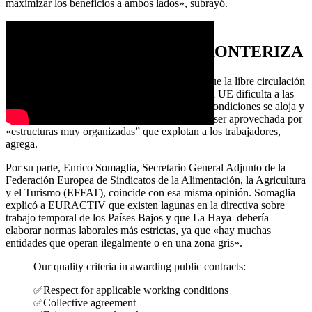
maximizar los beneficios a ambos lados», subrayó.
NECESIDAD DE MAYOR
COOPERACIÓN TRANSFRONTERIZA
Para Pagonakis, parte del problema radica en que la libre circulación
de trabajadores dentro del mercado común de la UE dificulta a las
autoridades el seguimiento de dónde y en qué condiciones se aloja y
emplea a los trabajadores. Esta situación puede ser aprovechada por
«estructuras muy organizadas” que explotan a los trabajadores,
agrega.
Por su parte, Enrico Somaglia, Secretario General Adjunto de la
Federación Europea de Sindicatos de la Alimentación, la Agricultura
y el Turismo (EFFAT), coincide con esa misma opinión. Somaglia
explicó a EURACTIV que existen lagunas en la directiva sobre
trabajo temporal de los Países Bajos y que La Haya debería
elaborar normas laborales más estrictas, ya que «hay muchas
entidades que operan ilegalmente o en una zona gris».
Our quality criteria in awarding public contracts:
✅Respect for applicable working conditions
✅Collective agreement