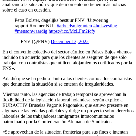
analizando la situación y que de momento no tienen más noticias
sobre el caso en cuestión.
Petra Bolster, dagelijks bestuur FNV: 'Uitvoering
rapport Roemer NU!'
#arbeidsmigranten
#huisvesting
#mensonwaardig
https://t.co/MzLFm2fcfy
— FNV (@FNV)
December 13, 2022
En el convenio colectivo del sector cárnico en Países Bajos «hemos
incluido un acuerdo para que los clientes se aseguren de que sólo
trabajan con contratistas que utilicen alojamientos certificados por la
FNS».
Añadió que se ha pedido tanto a los clientes como a los contratistas
que denuncien la situación si se enteran de irregularidades.
Mientras tanto, las agencias de trabajo temporal se aprovechan la
flexibilidad de la legislación laboral holandesa, según explicó a
EURACTIV-Bruselas Pagonis Pagonakis, que estuvo presente en
algunas de las redadas policiales y dirige un proyecto sobre derechos
laborales de los trabajadores inmigrantes intracomunitarios
patrocinado por la Confederación Alemana de Sindicatos.
«Se aprovechan de la situación fronteriza para sus fines e intentan