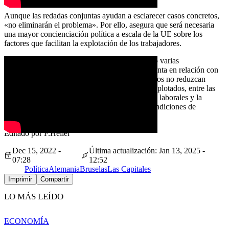
Aunque las redadas conjuntas ayudan a esclarecer casos concretos,
«no eliminarán el problema». Por ello, asegura que será necesaria
una mayor concienciación política a escala de la UE sobre los
factores que facilitan la explotación de los trabajadores.
Somaglia subraya que su sindicato ha planteado varias
reivindicaciones que la UE debería tener en cuenta en relación con
la movilidad empresarial para que los empresarios no reduzcan
costes y los trabajadores inmigrantes no sean explotados, entre las
que se incluyen un aumento de las inspecciones laborales y la
garantía de que los trabajadores tengan unas condiciones de
vivienda dignas.
Editado por F.Heller
Dec 15, 2022 -
Última actualización: Jan 13, 2025 -
07:28
12:52
Política
Alemania
Bruselas
Las Capitales
Imprimir
Compartir
LO MÁS LEÍDO
ECONOMÍA