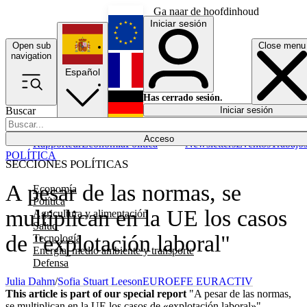
Ga naar de hoofdinhoud
Iniciar sesión
Open sub
Close menu
English
navigation
Español
Français
Has cerrado sesión.
Buscar
Iniciar sesión
Modo oscuro
Deutsch
Acceso
Rapporteur
Economía
Política
Newsletters
Eventos
Trabajo
POLÍTICA
SECCIONES POLÍTICAS
A pesar de las normas, se
Economía
Política
multiplican en la UE los casos
Agricultura y alimentación
Salud
de "explotación laboral"
Tecnología
Energía, medio ambiente y transporte
Defensa
Julia Dahm
/
Sofia Stuart Leeson
EUROEFE EURACTIV
This article is part of our special report
"A pesar de las normas,
se multiplican en la UE los casos de «explotación laboral»"