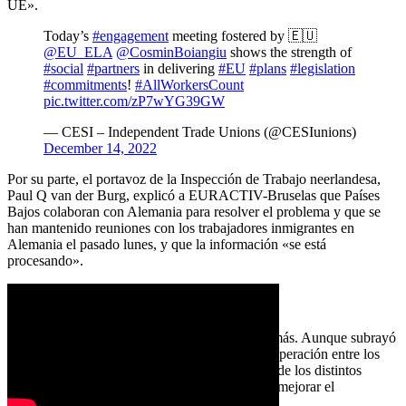
UE».
Today’s
#engagement
meeting fostered by 🇪🇺
@EU_ELA
@CosminBoiangiu
shows the strength of
#social
#partners
in delivering
#EU
#plans
#legislation
#commitments
!
#AllWorkersCount
pic.twitter.com/zP7wYG39GW
— CESI – Independent Trade Unions (@CESIunions)
December 14, 2022
Por su parte, el portavoz de la Inspección de Trabajo neerlandesa,
Paul Q van der Burg, explicó a EURACTIV-Bruselas que Países
Bajos colaboran con Alemania para resolver el problema y que se
han mantenido reuniones con los trabajadores inmigrantes en
Alemania el pasado lunes, y que la información «se está
procesando».
LA UE DEBE AYUDAR
Para Pagonakis, la UE tiene que hacer mucho más. Aunque subrayó
que las recientes redadas demuestran que la cooperación entre los
organismos encargados de hacer cumplir la ley de los distintos
países está mejorando, añadió que es necesario mejorar el
intercambio de datos entre países.