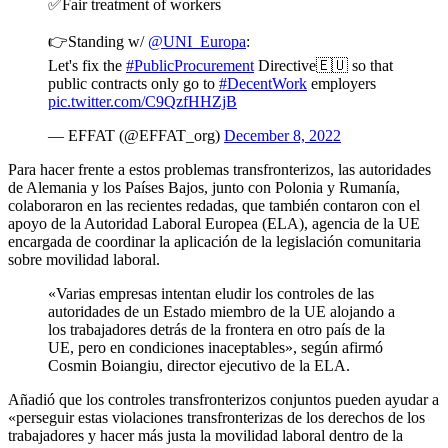
✅Fair treatment of workers
👉Standing w/
@UNI_Europa
:
Let's fix the
#PublicProcurement
Directive🇪🇺 so that
public contracts only go to
#DecentWork
employers
pic.twitter.com/C9QzfHHZjB
— EFFAT (@EFFAT_org)
December 8, 2022
Para hacer frente a estos problemas transfronterizos, las autoridades
de Alemania y los Países Bajos, junto con Polonia y Rumanía,
colaboraron en las recientes redadas, que también contaron con el
apoyo de la Autoridad Laboral Europea (ELA), agencia de la UE
encargada de coordinar la aplicación de la legislación comunitaria
sobre movilidad laboral.
«Varias empresas intentan eludir los controles de las
autoridades de un Estado miembro de la UE alojando a
los trabajadores detrás de la frontera en otro país de la
UE, pero en condiciones inaceptables», según afirmó
Cosmin Boiangiu, director ejecutivo de la ELA.
Añadió que los controles transfronterizos conjuntos pueden ayudar a
«perseguir estas violaciones transfronterizas de los derechos de los
trabajadores y hacer más justa la movilidad laboral dentro de la