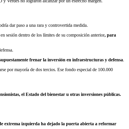
D y Verdes no lograron alcanzar por un estrecho margen.
odría dar paso a una rara y controvertida medida.
en sesión dentro de los límites de su composición anterior
, para
defensa.
supuestamente frenar la inversión en infraestructuras y defensa
.
barse por mayoría de dos tercios. Ese fondo especial de 100.000
ionistas, el Estado del bienestar u otras inversiones públicas.
de extrema izquierda ha dejado la puerta abierta a reformar