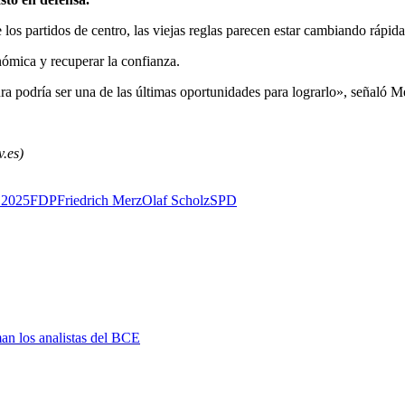
los partidos de centro, las viejas reglas parecen estar cambiando rápid
nómica y recuperar la confianza.
a podría ser una de las últimas oportunidades para lograrlo», señaló Me
.es)
 2025
FDP
Friedrich Merz
Olaf Scholz
SPD
man los analistas del BCE