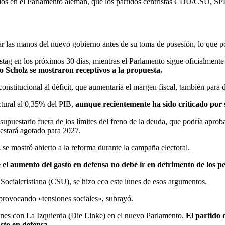
rcios en el Parlamento alemán, que los partidos centristas CDU/CSU, SP
atar las manos del nuevo gobierno antes de su toma de posesión, lo que p
ag en los próximos 30 días, mientras el Parlamento sigue oficialmente 
 Scholz se mostraron receptivos a la propuesta.
onstitucional al déficit, que aumentaría el margen fiscal, también para 
uctural al 0,35% del PIB,
aunque recientemente ha sido criticado por 
supuestario fuera de los límites del freno de la deuda, que podría apro
 estará agotado para 2027.
se mostró abierto a la reforma durante la campaña electoral.
el aumento del gasto en defensa no debe ir en detrimento de los pens
ocialcristiana (CSU), se hizo eco este lunes de esos argumentos.
 provocando «tensiones sociales», subrayó.
iones con La Izquierda (Die Linke) en el nuevo Parlamento.
El partido 
sto en defensa.