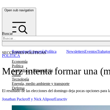
Open sub navigation
Buscar
Rapporteur
Economía
Política
Newsletters
Eventos
Trabajo
SECCIONES POLÍTICAS
POLÍTICA
Economía
Política
Merz intenta formar una (m
Agricultura y alimentación
Salud
Tecnología
Energía, medio ambiente y transporte
Defensa
El resultado de las elecciones del domingo deja pocas opciones para l
Jonathan Packroff y Nick Alipour
Euractiv