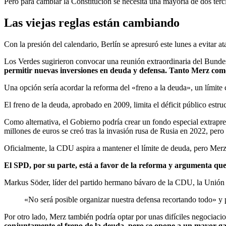
Pero para cambiar la Constitución se necesita una mayoría de dos te
Las viejas reglas están cambiando
Con la presión del calendario, Berlín se apresuró este lunes a evitar 
Los Verdes sugirieron convocar una reunión extraordinaria del Bundest
permitir nuevas inversiones en deuda y defensa. Tanto Merz como
Una opción sería acordar la reforma del «freno a la deuda», un límite c
El freno de la deuda, aprobado en 2009, limita el déficit público estr
Como alternativa, el Gobierno podría crear un fondo especial extrapre
millones de euros se creó tras la invasión rusa de Rusia en 2022, pero
Oficialmente, la CDU aspira a mantener el límite de deuda, pero Merz 
El SPD, por su parte, está a favor de la reforma y argumenta que 
Markus Söder, líder del partido hermano bávaro de la CDU, la Unión S
«No será posible organizar nuestra defensa recortando todo» y
Por otro lado, Merz también podría optar por unas difíciles negociac
conjuntamente el freno de la deuda, pero se opone a un mayor ga