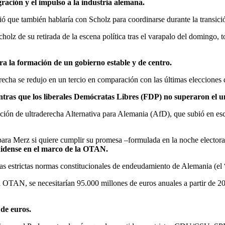
gración y el impulso a la industria alemana.
ó que también hablaría con Scholz para coordinarse durante la transici
cholz de su retirada de la escena política tras el varapalo del domingo, 
ra la formación de un gobierno estable y de centro.
recha se redujo en un tercio en comparación con las últimas elecciones
ntras que los liberales Demócratas Libres (FDP) no superaron el 
rmación de ultraderecha Alternativa para Alemania (AfD), que subió en e
 para Merz si quiere cumplir su promesa –formulada en la noche elector
idense en el marco de la OTAN.
 las estrictas normas constitucionales de endeudamiento de Alemania (el 
a OTAN, se necesitarían 95.000 millones de euros anuales a partir de 20
 de euros.