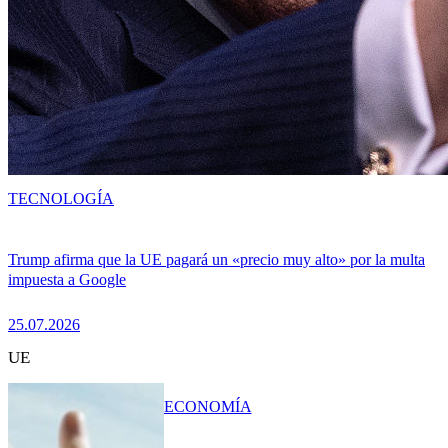
TECNOLOGÍA
Trump afirma que la UE pagará un «precio muy alto» por la multa
impuesta a Google
25.07.2026
UE
ECONOMÍA