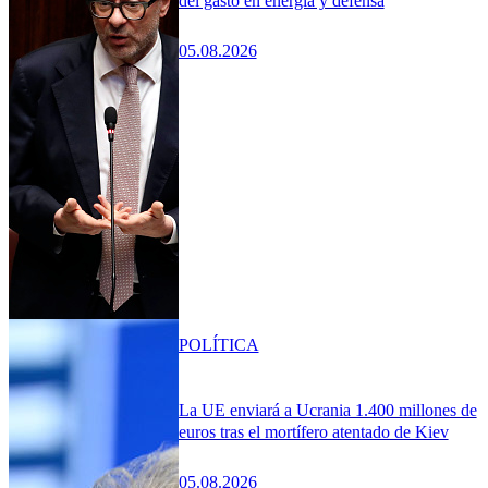
del gasto en energía y defensa
05.08.2026
POLÍTICA
La UE enviará a Ucrania 1.400 millones de
euros tras el mortífero atentado de Kiev
05.08.2026