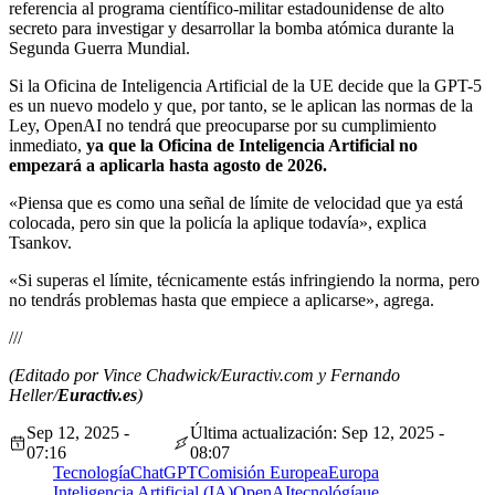
referencia al programa científico-militar estadounidense de alto
secreto para investigar y desarrollar la bomba atómica durante la
Segunda Guerra Mundial.
Si la Oficina de Inteligencia Artificial de la UE decide que la GPT-5
es un nuevo modelo y que, por tanto, se le aplican las normas de la
Ley, OpenAI no tendrá que preocuparse por su cumplimiento
inmediato,
ya que la Oficina de Inteligencia Artificial no
empezará a aplicarla hasta agosto de 2026.
«Piensa que es como una señal de límite de velocidad que ya está
colocada, pero sin que la policía la aplique todavía», explica
Tsankov.
«Si superas el límite, técnicamente estás infringiendo la norma, pero
no tendrás problemas hasta que empiece a aplicarse», agrega.
///
(Editado por Vince Chadwick/Euractiv.com y Fernando
Heller/
Euractiv.es
)
Sep 12, 2025 -
Última actualización: Sep 12, 2025 -
07:16
08:07
Tecnología
ChatGPT
Comisión Europea
Europa
Inteligencia Artificial (IA)
OpenAI
tecnológía
ue