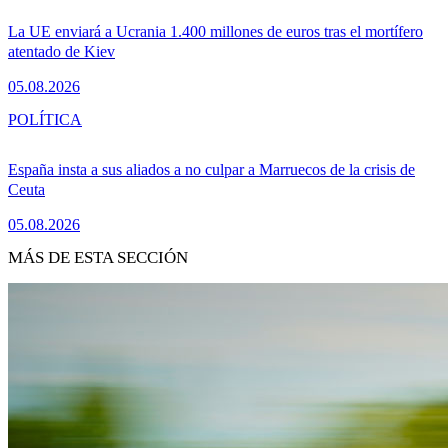
La UE enviará a Ucrania 1.400 millones de euros tras el mortífero
atentado de Kiev
05.08.2026
POLÍTICA
España insta a sus aliados a no culpar a Marruecos de la crisis de
Ceuta
05.08.2026
MÁS DE ESTA SECCIÓN