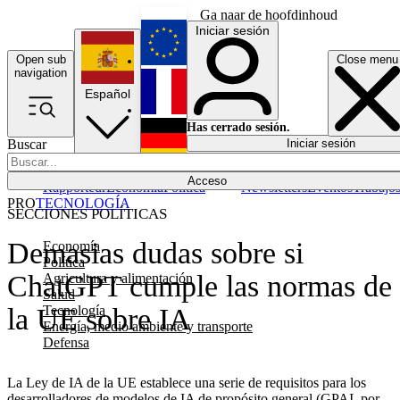
Ga naar de hoofdinhoud
Iniciar sesión
Open sub
Close menu
English
navigation
Español
Français
Has cerrado sesión.
Buscar
Iniciar sesión
Modo oscuro
Deutsch
Acceso
Rapporteur
Economía
Política
Newsletters
Eventos
Trabajo
PRO
TECNOLOGÍA
SECCIONES POLÍTICAS
Demasias dudas sobre si
Economía
Política
ChatGPT cumple las normas de
Agricultura y alimentación
Salud
Tecnología
la UE sobre IA
Energía, medio ambiente y transporte
Defensa
La Ley de IA de la UE establece una serie de requisitos para los
desarrolladores de modelos de IA de propósito general (GPAI, por