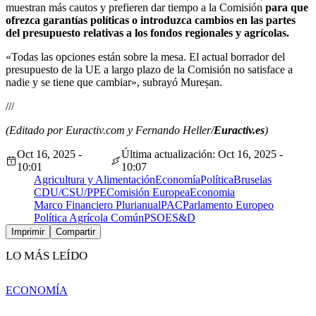
muestran más cautos y prefieren dar tiempo a la Comisión
para que
ofrezca garantías políticas o introduzca cambios en las partes
del presupuesto relativas a los fondos regionales y agrícolas.
«Todas las opciones están sobre la mesa. El actual borrador del
presupuesto de la UE a largo plazo de la Comisión no satisface a
nadie y se tiene que cambiar», subrayó Mureșan.
///
(Editado por Euractiv.com y Fernando Heller/
Euractiv.es
)
Oct 16, 2025 -
Última actualización: Oct 16, 2025 -
10:01
10:07
Agricultura y Alimentación
Economía
Política
Bruselas
CDU/CSU/PPE
Comisión Europea
Economia
Marco Financiero Plurianual
PAC
Parlamento Europeo
Política Agrícola Común
PSOE
S&D
Imprimir
Compartir
LO MÁS LEÍDO
ECONOMÍA