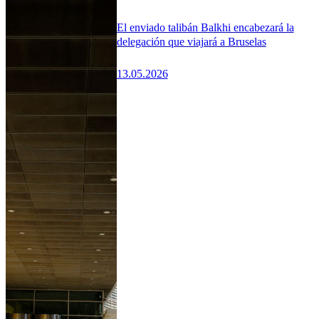
El enviado talibán Balkhi encabezará la
delegación que viajará a Bruselas
13.05.2026