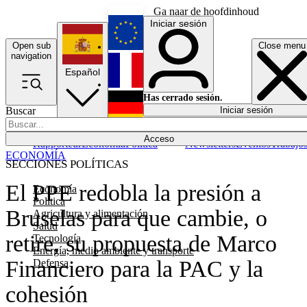
Ga naar de hoofdinhoud
Iniciar sesión
Open sub
Close menu
English
navigation
Español
Français
Has cerrado sesión.
Buscar
Iniciar sesión
Modo oscuro
Deutsch
Acceso
Rapporteur
Economía
Política
Newsletters
Eventos
Trabajo
ECONOMÍA
SECCIONES POLÍTICAS
El PPE redobla la presión a
Economía
Política
Bruselas para que cambie, o
Agricultura y alimentación
Salud
retire, su propuesta de Marco
Tecnología
Energía, medio ambiente y transporte
Financiero para la PAC y la
Defensa
cohesión