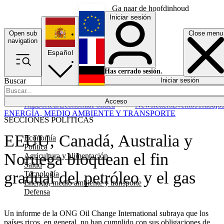
Ga naar de hoofdinhoud
Iniciar sesión
Open sub
Close menu
English
navigation
Español
Français
Has cerrado sesión.
Buscar
Iniciar sesión
Modo oscuro
Deutsch
Acceso
Rapporteur
Economía
Política
Newsletters
Eventos
Trabajo
ENERGÍA, MEDIO AMBIENTE Y TRANSPORTE
SECCIONES POLÍTICAS
EEUU, Canadá, Australia y
Economía
Política
Noruega bloquean el fin
Agricultura y alimentación
Salud
gradual del petróleo y el gas
Tecnología
Energía, medio ambiente y transporte
Defensa
Un informe de la ONG Oil Change International subraya que los
países ricos, en general, no han cumplido con sus obligaciones de