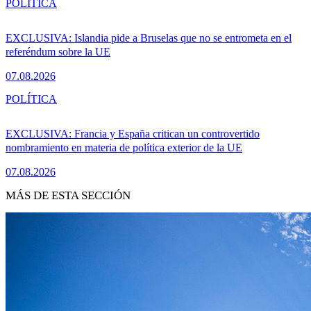
POLÍTICA
EXCLUSIVA: Islandia pide a Bruselas que no se entrometa en el
referéndum sobre la UE
07.08.2026
POLÍTICA
EXCLUSIVA: Francia y España critican un controvertido
nombramiento en materia de política exterior de la UE
07.08.2026
MÁS DE ESTA SECCIÓN