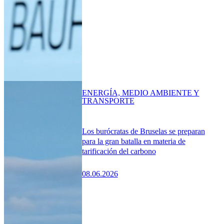
ENERGÍA, MEDIO AMBIENTE Y
TRANSPORTE
Los burócratas de Bruselas se preparan
para la gran batalla en materia de
tarificación del carbono
08.06.2026