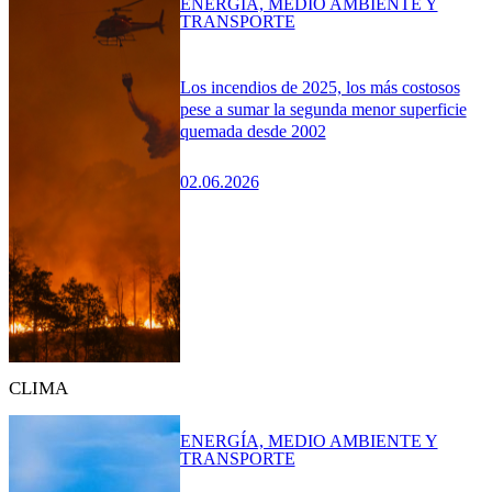
ENERGÍA, MEDIO AMBIENTE Y
TRANSPORTE
Los incendios de 2025, los más costosos
pese a sumar la segunda menor superficie
quemada desde 2002
02.06.2026
CLIMA
ENERGÍA, MEDIO AMBIENTE Y
TRANSPORTE