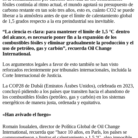
fósiles continúa al ritmo actual, el mundo agotará su presupuesto de
carbono restante en tan solo tres años, esto es, cuánto CO2 se puede
liberar a la atmósfera antes de que el límite de calentamiento global
de 1,5 grados respecto a la era preindustrial sea inevitable.
“La ciencia es clara: para mantener el límite de 1,5 °C dentro
del alcance, es necesario poner fin a la expansión de los
combustibles fósiles y eliminar gradualmente la producción y el
uso de petróleo, gas y carbón”, recuerda Oil Change
International.
Los argumentos legales a favor de esto también se han visto
reforzados recientemente por tribunales internacionales, incluida la
Corte Internacional de Justicia.
La COP28 de Dubái (Emiratos Árabes Unidos), celebrada en 2023,
concluyó pidiendo a los países que transiten hacia el abandono de
los combustibles fósiles (petróleo, gas y carbón) en los sistemas
energéticos de manera justa, ordenada y equitativa.
«Han avivado el fuego»
Romain Ioualalen, director de Política Global de Oil Change
International, recuerda que “hace 10 años, en París, los países se
comprometieron a limitar el calentamiento a 1,5 °C, algo imposible