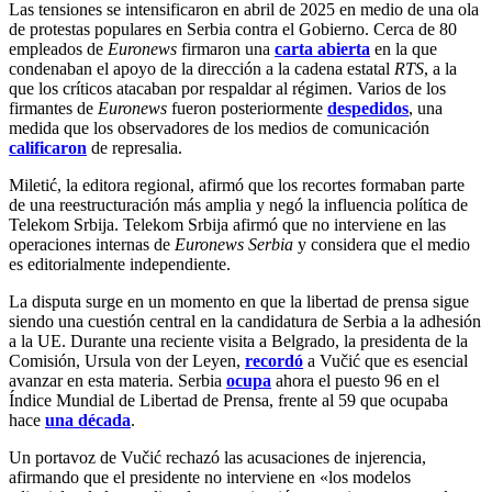
Las tensiones se intensificaron en abril de 2025 en medio de una ola
de protestas populares en Serbia contra el Gobierno. Cerca de 80
empleados de
Euronews
firmaron una
carta abierta
en la que
condenaban el apoyo de la dirección a la cadena estatal
RTS
, a la
que los críticos atacaban por respaldar al régimen. Varios de los
firmantes de
Euronews
fueron posteriormente
despedidos
, una
medida que los observadores de los medios de comunicación
calificaron
de represalia.
Miletić, la editora regional, afirmó que los recortes formaban parte
de una reestructuración más amplia y negó la influencia política de
Telekom Srbija. Telekom Srbija afirmó que no interviene en las
operaciones internas de
Euronews Serbia
y considera que el medio
es editorialmente independiente.
La disputa surge en un momento en que la libertad de prensa sigue
siendo una cuestión central en la candidatura de Serbia a la adhesión
a la UE. Durante una reciente visita a Belgrado, la presidenta de la
Comisión, Ursula von der Leyen,
recordó
a Vučić que es esencial
avanzar en esta materia. Serbia
ocupa
ahora el puesto 96 en el
Índice Mundial de Libertad de Prensa, frente al 59 que ocupaba
hace
una década
.
Un portavoz de Vučić rechazó las acusaciones de injerencia,
afirmando que el presidente no interviene en «los modelos