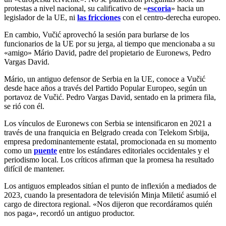
protestas a nivel nacional, su calificativo de «
escoria
» hacia un
legislador de la UE, ni
las fricciones
con el centro-derecha europeo.
En cambio, Vučić aprovechó la sesión para burlarse de los
funcionarios de la UE por su jerga, al tiempo que mencionaba a su
«amigo» Mário David, padre del propietario de Euronews, Pedro
Vargas David.
Mário, un antiguo defensor de Serbia en la UE, conoce a Vučić
desde hace años a través del Partido Popular Europeo, según un
portavoz de Vučić. Pedro Vargas David, sentado en la primera fila,
se rió con él.
Los vínculos de Euronews con Serbia se intensificaron en 2021 a
través de una franquicia en Belgrado creada con Telekom Srbija,
empresa predominantemente estatal, promocionada en su momento
como un
puente
entre los estándares editoriales occidentales y el
periodismo local. Los críticos afirman que la promesa ha resultado
difícil de mantener.
Los antiguos empleados sitúan el punto de inflexión a mediados de
2023, cuando la presentadora de televisión Minja Miletić asumió el
cargo de directora regional. «Nos dijeron que recordáramos quién
nos paga», recordó un antiguo productor.