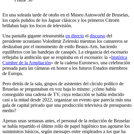
En una soleada tarde de otoño en el Museo Autoworld de Bruselas,
los capós pulidos de los Jaguar clásicos y los primeros Citroën
brillaban bajo los focos de televisión.
Una pantalla gigante retransmitía
en directo
el
discurso
del
presidente ucraniano Volodimir Zelenski mientras los camareros se
deslizaban por el monumento de estilo Beaux-Arts, haciendo
equilibrios con las bandejas de canapés.
La elegancia del escenario
reflejaba la ambición que se respiraba en el escenario: la «
histórica
Cumbre de la Ampliación
» de la cadena Euronews, una celebración
pensada para las cámaras en honor a los futuros Estados miembros
de Europa.
Pero detrás de la sala, grupos de asistentes del círculo político de
Bruselas se preguntaban en voz baja lo mismo: ¿cómo había
conseguido una cadena de TV, cuya redacción se había reducido
casi a la mitad desde 2022, organizar un evento que parecía más una
gala de capital privado que una producción televisiva de presupuesto
medio?
Apenas unas semanas antes, el personal de la redacción de Bruselas
se había repartido el último rollo de papel higiénico tras agotarse los
suministros básicos, según mensajes entre empleados a los que ha