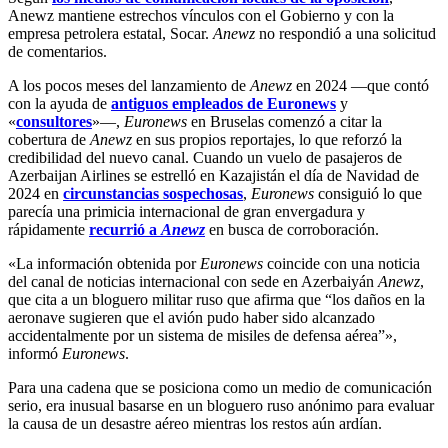
Anewz mantiene estrechos vínculos con el Gobierno y con la
empresa petrolera estatal, Socar.
Anewz
no respondió a una solicitud
de comentarios.
A los pocos meses del lanzamiento de
Anewz
en 2024 —que contó
con la ayuda de
antiguos empleados de Euronews
y
«
consultores
»—,
Euronews
en Bruselas comenzó a citar la
cobertura de
Anewz
en sus propios reportajes, lo que reforzó la
credibilidad del nuevo canal. Cuando un vuelo de pasajeros de
Azerbaijan Airlines se estrelló en Kazajistán el día de Navidad de
2024 en
circunstancias sospechosas
,
Euronews
consiguió lo que
parecía una primicia internacional de gran envergadura y
rápidamente
recurrió a
Anewz
en busca de corroboración.
«La información obtenida por
Euronews
coincide con una noticia
del canal de noticias internacional con sede en Azerbaiyán
Anewz
,
que cita a un bloguero militar ruso que afirma que “los daños en la
aeronave sugieren que el avión pudo haber sido alcanzado
accidentalmente por un sistema de misiles de defensa aérea”»,
informó
Euronews
.
Para una cadena que se posiciona como un medio de comunicación
serio, era inusual basarse en un bloguero ruso anónimo para evaluar
la causa de un desastre aéreo mientras los restos aún ardían.