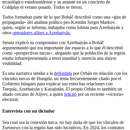
tecnológico estadounidense y su amante en un concierto de
Coldplay el verano pasado. Todos se rieron.
Todos formaban parte de lo que Boháč describió como una «gira de
propaganda» del analista político pro-Kremlin Sergei Markov,
quien, según se informa, trabajaba como lobista para Azerbaiyán y
otros
operadores afines a Azerbaiyán.
Strunz explicó su compromiso con Azerbaiyán a Boháč
argumentando que era importante dar espacio a lo que él describió
como «perspectivas turcas», alegando que la población de la región
estaba infrarrepresentada a nivel mundial y merecía una mayor
visibilidad.
Es una narrativa similar a la
defendida
por Orbán en relación con los
vínculos turcos de Hungría, un tema frecuentemente citado por el
Gobierno húngaro para explicar sus estrechas relaciones con
Turquía, Azerbaiyán y Kazajistán. El propio Orbán es también un
aliado cercano de Aliyev, a quien
felicitó
por su reciente «victoria»
electoral.
Entrevista con un dictador
Sea cual sea la conexión turca, no hay duda de que los vínculos de
Euronews
con la región han sido lucrativos. En 2024, los contratos