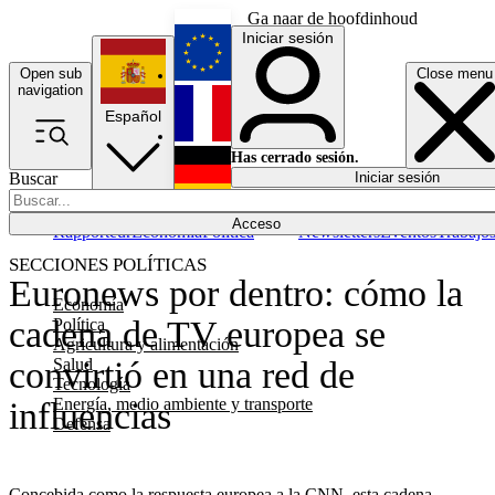
Ga naar de hoofdinhoud
Iniciar sesión
Open sub
Close menu
English
navigation
Español
Français
Has cerrado sesión.
Buscar
Iniciar sesión
Modo oscuro
Deutsch
Acceso
Rapporteur
Economía
Política
Newsletters
Eventos
Trabajo
SECCIONES POLÍTICAS
Euronews por dentro: cómo la
Economía
cadena de TV europea se
Política
Agricultura y alimentación
Salud
convirtió en una red de
Tecnología
Energía, medio ambiente y transporte
influencias
Defensa
Concebida como la respuesta europea a la CNN, esta cadena