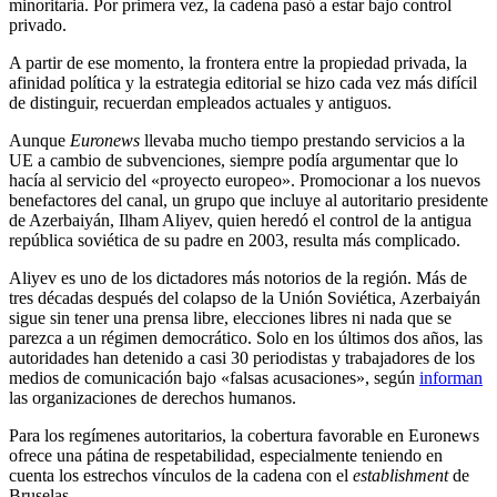
minoritaria. Por primera vez, la cadena pasó a estar bajo control
privado.
A partir de ese momento, la frontera entre la propiedad privada, la
afinidad política y la estrategia editorial se hizo cada vez más difícil
de distinguir, recuerdan empleados actuales y antiguos.
Aunque
Euronews
llevaba mucho tiempo prestando servicios a la
UE a cambio de subvenciones, siempre podía argumentar que lo
hacía al servicio del «proyecto europeo». Promocionar a los nuevos
benefactores del canal, un grupo que incluye al autoritario presidente
de Azerbaiyán, Ilham Aliyev, quien heredó el control de la antigua
república soviética de su padre en 2003, resulta más complicado.
Aliyev es uno de los dictadores más notorios de la región. Más de
tres décadas después del colapso de la Unión Soviética, Azerbaiyán
sigue sin tener una prensa libre, elecciones libres ni nada que se
parezca a un régimen democrático. Solo en los últimos dos años, las
autoridades han detenido a casi 30 periodistas y trabajadores de los
medios de comunicación bajo «falsas acusaciones», según
informan
las organizaciones de derechos humanos.
Para los regímenes autoritarios, la cobertura favorable en Euronews
ofrece una pátina de respetabilidad, especialmente teniendo en
cuenta los estrechos vínculos de la cadena con el
establishment
de
Bruselas.