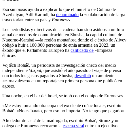
Esa simbiosis ayuda a explicar lo que el ministro de Cultura de
Azerbaiyán, Adil Karimli, ha
denominado
la «colaboración de larga
trayectoria» entre su país y
Euronews
.
Los periodistas y directivos de la cadena han sido asiduos a un foro
anual de medios de comunicación en Shusha, la capital cultural de
Nagorno-Karabaj —la región montañosa donde el ejército de Aliyev
obligó a huir a 100.000 personas de etnia armenia en 2023, un
éxodo que el Parlamento Europeo ha
calificado de
«limpieza
étnica».
Vojtěch Boháč, un periodista de investigación checo del medio
independiente
Voxpot
, que asistió el año pasado al viaje de prensa
con todos los gastos pagados a Shusha,
describió
un ambiente
«carnavalesco» en un reportaje en primera persona que publicó en
agosto.
Una noche, en el bar del hotel, se topó con el equipo de Euronews.
«Me estoy tomando otra copa del excelente coñac local», escribió
Boháč. «No es barato, pero eso no importa. No tengo que pagarlo».
Alrededor de las 2 de la madrugada, escribió Boháč, Strunz y un
colega de Euronews recrearon la
escena viral
entre un ejecutivo