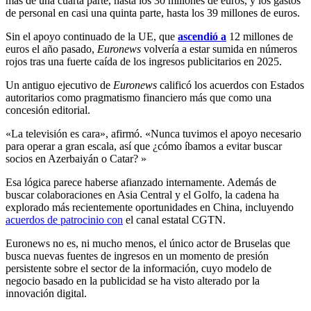
más de una cuarta parte, hasta los 30 millones de euros, y los gastos
de personal en casi una quinta parte, hasta los 39 millones de euros.
Sin el apoyo continuado de la UE, que
ascendió a
12 millones de
euros el año pasado,
Euronews
volvería a estar sumida en números
rojos tras una fuerte caída de los ingresos publicitarios en 2025.
Un antiguo ejecutivo de
Euronews
calificó los acuerdos con Estados
autoritarios como pragmatismo financiero más que como una
concesión editorial.
«La televisión es cara», afirmó. «Nunca tuvimos el apoyo necesario
para operar a gran escala, así que ¿cómo íbamos a evitar buscar
socios en Azerbaiyán o Catar? »
Esa lógica parece haberse afianzado internamente. Además de
buscar colaboraciones en Asia Central y el Golfo, la cadena ha
explorado más recientemente oportunidades en China, incluyendo
acuerdos de patrocinio con
el canal estatal CGTN.
Euronews no es, ni mucho menos, el único actor de Bruselas que
busca nuevas fuentes de ingresos en un momento de presión
persistente sobre el sector de la información, cuyo modelo de
negocio basado en la publicidad se ha visto alterado por la
innovación digital.