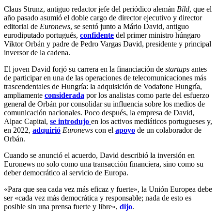
Claus Strunz, antiguo redactor jefe del periódico alemán
Bild
, que el
año pasado asumió el doble cargo de director ejecutivo y director
editorial de
Euronews
, se sentó junto a Mário David, antiguo
eurodiputado portugués,
confidente
del primer ministro húngaro
Viktor Orbán y padre de Pedro Vargas David, presidente y principal
inversor de la cadena.
El joven David forjó su carrera en la financiación de
startups
antes
de participar en una de las operaciones de telecomunicaciones más
trascendentales de Hungría: la adquisición de Vodafone Hungría,
ampliamente
considerada
por los analistas como parte del esfuerzo
general de Orbán por consolidar su influencia sobre los medios de
comunicación nacionales. Poco después, la empresa de David,
Alpac Capital,
se introdujo
en los activos mediáticos portugueses y,
en 2022,
adquirió
Euronews
con el
apoyo
de un colaborador de
Orbán.
Cuando se anunció el acuerdo, David describió la inversión en
Euronews no solo como una transacción financiera, sino como su
deber democrático al servicio de Europa.
«Para que sea cada vez más eficaz y fuerte», la Unión Europea debe
ser «cada vez más democrática y responsable; nada de esto es
posible sin una prensa fuerte y libre»,
dijo
.