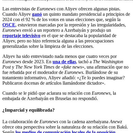
Las entrevistas de
Euronews
con Aliyev ofrecen algunas pistas.
Cuando Aliyev
ganó
un quinto mandato presidencial a principios de
2024 con el 92 % de los votos en unas elecciones que, según la
OSCE
, estuvieron marcadas por la represión y las irregularidades,
Euronews
envió a un reportero a Azerbaiyán y produjo un
reportaje televisivo
en el que se destacaba la popularidad de
Aliyev, pero no hizo referencia alguna a las preocupaciones
generalizadas sobre la limpieza de las elecciones.
Aliyev ha sido entrevistado nada menos que cuatro veces por
Euronews
desde 2023. En
una de ellas
, tachó a
The Washington
Post
y
The New York Times
de «
fake news
», una afirmación que no
fue rebatida por el moderador de
Euronews
. Burlándose de su
tratamiento informativo, Aliyev añadió: «¿Te lo puedes imaginar?
Publicaron docenas de artículos llamándome dictador».
Cuando se le pidió que aclarara su relación con
Euronews
, la
embajada de Azerbaiyán en Bruselas no respondió.
¿Imparcial y equilibrada?
La colaboración de
Euronews
con la cadena azerbaiyana
Anewz
ofrece otra perspectiva sobre la naturaleza de su relación con Bakú.
Según
los medios de comunicación locales de la oposición
,