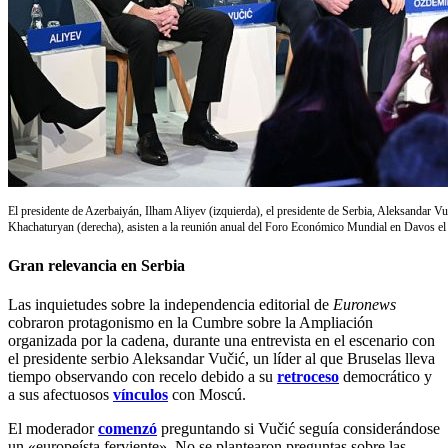
El presidente de Azerbaiyán, Ilham Aliyev (izquierda), el presidente de Serbia, Aleksandar V
Khachaturyan (derecha), asisten a la reunión anual del Foro Económico Mundial en Davos e
Gran relevancia en Serbia
Las inquietudes sobre la independencia editorial de
Euronews
cobraron protagonismo en la Cumbre sobre la Ampliación
organizada por la cadena, durante una entrevista en el escenario con
el presidente serbio Aleksandar Vučić, un líder al que Bruselas lleva
tiempo observando con recelo debido a su
retroceso
democrático y
a sus afectuosos
vínculos
con Moscú.
El moderador
comenzó
preguntando si Vučić seguía considerándose
un «europeísta ferviente». No se plantearon preguntas sobre las