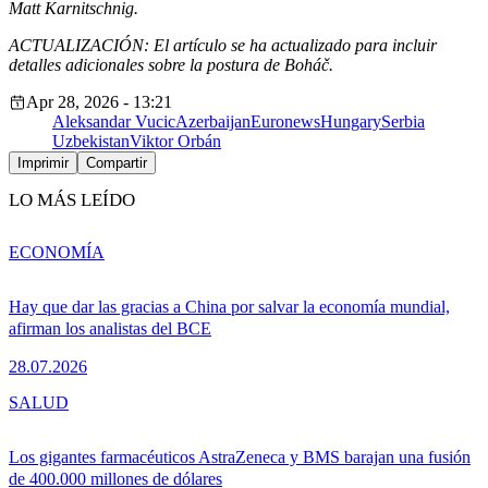
Matt Karnitschnig.
ACTUALIZACIÓN: El artículo se ha actualizado para incluir
detalles adicionales sobre la postura de Boháč.
Apr 28, 2026 - 13:21
Aleksandar Vucic
Azerbaijan
Euronews
Hungary
Serbia
Uzbekistan
Viktor Orbán
Imprimir
Compartir
LO MÁS LEÍDO
ECONOMÍA
Hay que dar las gracias a China por salvar la economía mundial,
afirman los analistas del BCE
28.07.2026
SALUD
Los gigantes farmacéuticos AstraZeneca y BMS barajan una fusión
de 400.000 millones de dólares