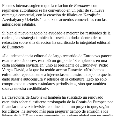
Fuentes internas sugieren que la relación de
Euronews
con
regímenes autoritarios se ha convertido en un pilar de su nueva
estrategia comercial, con la creación de filiales en Kazajistán,
Azerbaiyán y Uzbekistán a raíz de acuerdos comerciales con las
autoridades estatales.
Si bien el nuevo negocio ha ayudado a mejorar los resultados de la
cadena, la estrategia también ha suscitado dudas dentro de su
redacción sobre si la dirección ha sacrificado la integridad editorial
de Euronews.
«La independencia editorial de largo recorrido de Euronews parece
estar erosionándose», escribió un grupo de 48 empleados en una
carta anónima enviada en junio al presidente de
Euronews
, Pedro
Vargas David, a la que ha tenido acceso Euractiv. «Nos hemos
enfrentado repetidamente a injerencias en nuestro trabajo, lo que ha
dado lugar a autocensura y retrasos en la cobertura. Esto no solo
compromete nuestros estándares periodísticos, sino que también
socava nuestra credibilidad».
La trayectoria de
Euronews
también ha suscitado un renovado
escrutinio sobre el esfuerzo prolongado de la Comisión Europea por
financiar una voz televisiva continental —un proyecto que, según
los críticos, ha servido más para asegurar tiempo de emisión a los
líderes de la UE que para construir una cadena global con un amplio