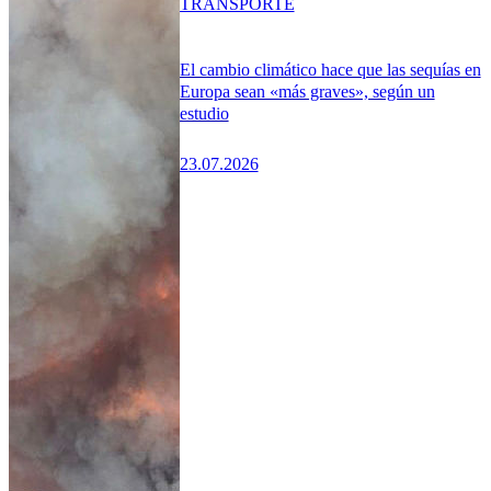
TRANSPORTE
El cambio climático hace que las sequías en
Europa sean «más graves», según un
estudio
23.07.2026