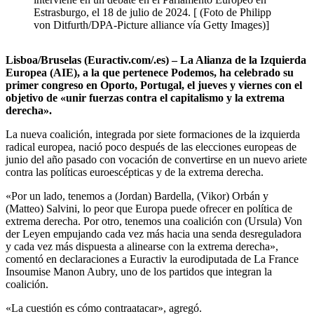
Estrasburgo, el 18 de julio de 2024. [ (Foto de Philipp
von Ditfurth/DPA-Picture alliance vía Getty Images)]
Lisboa/Bruselas (Euractiv.com/.es) – La Alianza de la Izquierda
Europea (AIE), a la que pertenece Podemos, ha celebrado su
primer congreso en Oporto, Portugal, el jueves y viernes con el
objetivo de «unir fuerzas contra el capitalismo y la extrema
derecha».
La nueva coalición, integrada por siete formaciones de la izquierda
radical europea, nació poco después de las elecciones europeas de
junio del año pasado con vocación de convertirse en un nuevo ariete
contra las políticas euroescépticas y de la extrema derecha.
«Por un lado, tenemos a (Jordan) Bardella, (Vikor) Orbán y
(Matteo) Salvini, lo peor que Europa puede ofrecer en política de
extrema derecha. Por otro, tenemos una coalición con (Ursula) Von
der Leyen empujando cada vez más hacia una senda desreguladora
y cada vez más dispuesta a alinearse con la extrema derecha»,
comentó en declaraciones a Euractiv la eurodiputada de La France
Insoumise Manon Aubry, uno de los partidos que integran la
coalición.
«La cuestión es cómo contraatacar», agregó.