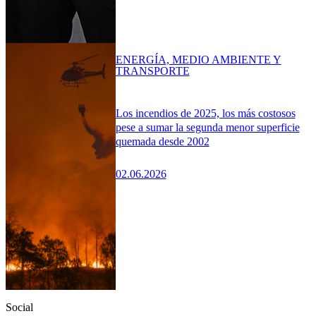
ENERGÍA, MEDIO AMBIENTE Y
TRANSPORTE
Los incendios de 2025, los más costosos
pese a sumar la segunda menor superficie
quemada desde 2002
02.06.2026
Social