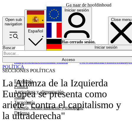
Ga naar de hoofdinhoud
Iniciar sesión
Open sub
Close menu
English
navigation
Español
Français
Has cerrado sesión.
Buscar
Iniciar sesión
Modo oscuro
Deutsch
Acceso
Rapporteur
Economía
Política
Newsletters
Eventos
Trabajo
POLÍTICA
SECCIONES POLÍTICAS
La Alianza de la Izquierda
Economía
Política
Europea se presenta como
Agricultura y alimentación
Salud
ariete "contra el capitalismo y
Tecnología
Energía, medio ambiente y transporte
la ultraderecha"
Defensa