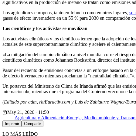
significativos en la producción de metano se tratan como emisiones ad
Los agricultores europeos, tanto en Irlanda como en otros lugares,
se 
gases de efecto invernadero en un 55 % para 2030 en comparación c
Los científicos y los activistas se movilizan
Los activistas climáticos y los científicos temen que la adopción de 
actuales de este supercontaminante climático y acelere el calentamient
«La mitigación del cambio climático a nivel mundial corre el riesgo 
científicos climáticos como Johannes Rockström, director del institu
Pasar del recuento de emisiones concretas a un enfoque basado en la d
de efecto invernadero mientras proclaman la “neutralidad climática”»,
Un portavoz del Ministerio de Clima de Irlanda afirmó que las emisio
internacional», mientras que el programa del Gobierno «reconoce la mag
(Editado por adm, rh/Euractiv.com y Luis de Zubiaurre Wagner/Eura
May 21, 2026 - 11:50
Agricultura y Alimentación
Energía, Medio ambiente y Transpo
Imprimir
Compartir
LO MÁS LEÍDO