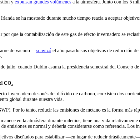
estión y
expulsan grandes volúmenes
a la atmósfera. Junto con los 5 mi
 Irlanda se ha mostrado durante mucho tiempo reacia a aceptar objetivos
 por que la contabilización de este gas de efecto invernadero se reclasi
 carne de vacuno—
suavizó
el año pasado
sus objetivos de reducción d
.
 1 de julio, cuando Dublín asuma la presidencia semestral del Consejo de 
el CO₂
fecto invernadero después del dióxido de carbono, coexisten dos corri
ento global durante nuestra vida.
GWP). Por lo tanto, reducir las emisiones de metano es la forma más ráp
ermanece en la atmósfera durante milenios, tiene una vida relativamente 
vel de emisiones es normal y debería considerarse como referencia. Los
jetivos diseñados para estabilizar —en lugar de reducir drásticamente