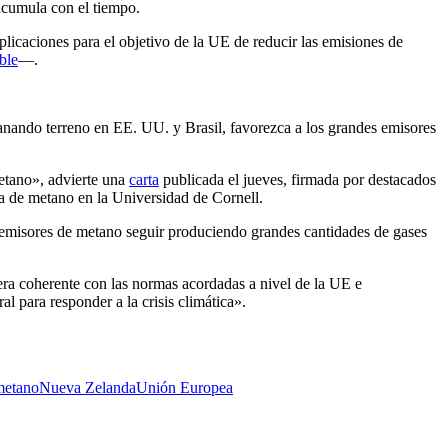
 acumula con el tiempo.
plicaciones para el objetivo de la UE de reducir las emisiones de
ble
—.
ganando terreno en EE. UU. y Brasil, favorezca a los grandes emisores
metano», advierte una
carta
publicada el jueves, firmada por destacados
a de metano en la Universidad de Cornell.
es emisores de metano seguir produciendo grandes cantidades de gases
era coherente con las normas acordadas a nivel de la UE e
l para responder a la crisis climática».
metano
Nueva Zelanda
Unión Europea