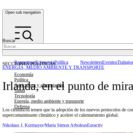
Open sub navigation
Buscar
Rapporteur
Economía
Política
Newsletters
Eventos
Trabajo
SECCIONES POLÍTICAS
ENERGÍA, MEDIO AMBIENTE Y TRANSPORTE
Economía
Política
Irlanda, en el punto de mir
Agricultura y alimentación
Salud
Tecnología
Energía, medio ambiente y transporte
Defensa
Los científicos temen que la adopción de los nuevos protocolos de co
supercontaminante climático y acelere el calentamiento global.
Nikolaus J. Kurmayer
/
Maria Simon Arboleas
Euractiv