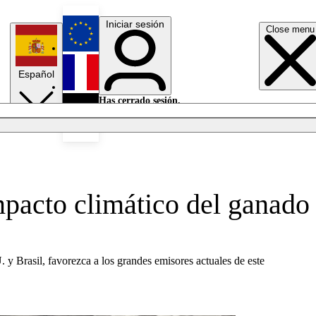
Iniciar sesión
Close menu
English
Español
Français
Has cerrado sesión.
Iniciar sesión
Modo oscuro
Deutsch
impacto climático del ganado
y Brasil, favorezca a los grandes emisores actuales de este