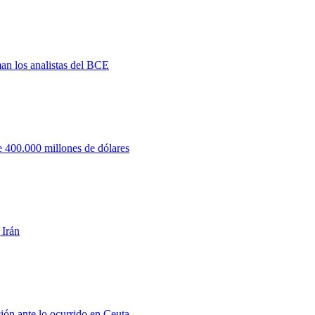
man los analistas del BCE
 400.000 millones de dólares
 Irán
ión ante lo ocurrido en Ceuta