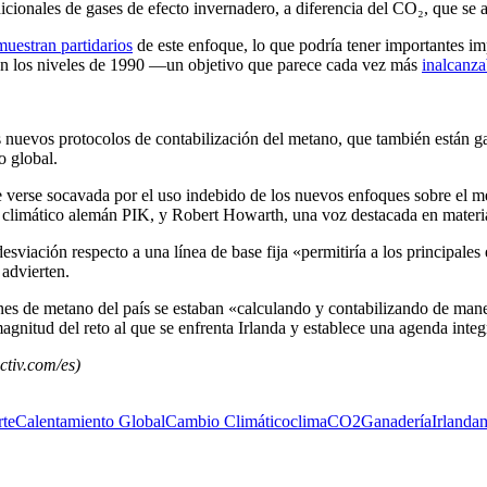
icionales de gases de efecto invernadero, a diferencia del CO₂, que se
muestran partidarios
de este enfoque, lo que podría tener importantes im
on los niveles de 1990 —un objetivo que parece cada vez más
inalcanza
los nuevos protocolos de contabilización del metano, que también están 
o global.
de verse socavada por el uso indebido de los nuevos enfoques sobre el 
to climático alemán PIK, y Robert Howarth, una voz destacada en materi
esviación respecto a una línea de base fija «permitiría a los principal
 advierten.
nes de metano del país se estaban «calculando y contabilizando de man
nitud del reto al que se enfrenta Irlanda y establece una agenda integra
ctiv.com/es)
rte
Calentamiento Global
Cambio Climático
clima
CO2
Ganadería
Irlanda