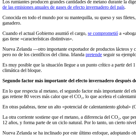
Los rumiantes producen grandes cantidades de metano
durante la dig
de las emisiones anuales de gases de efecto invernadero del país
.
Conocida en todo el mundo por su mantequilla, su queso y sus filetes,
ganadero.
Cuando el actual Gobierno asumió el cargo,
se comprometió
a «abogar
gas tiene «características distintivas».
Nueva Zelanda —otro importante exportador de productos lácteos y
pero no de los científicos del clima. Irlanda
pretende
seguir su ejemplo
Es muy posible que la situación llegue a un punto crítico a partir del
climática del bloque.
Segundo factor más importante del efecto invernadero después d
En lo que respecta al metano, el segundo factor más importante del e
gas retiene 80 veces más calor que el CO₂, lo que acelera el calentami
En otras palabras, tiene un alto «potencial de calentamiento global» (
La otra corriente sostiene que el metano, a diferencia del CO₂, que p
12 años, y forma parte de un ciclo natural.
Por lo tanto, un cierto ni
Nueva Zelanda se ha inclinado por este último enfoque, adoptando ob