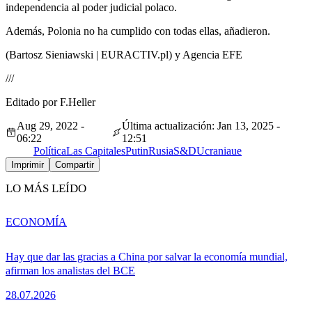
independencia al poder judicial polaco.
Además, Polonia no ha cumplido con todas ellas, añadieron.
(Bartosz Sieniawski | EURACTIV.pl) y Agencia EFE
///
Editado por F.Heller
Aug 29, 2022 -
Última actualización: Jan 13, 2025 -
06:22
12:51
Política
Las Capitales
Putin
Rusia
S&D
Ucrania
ue
Imprimir
Compartir
LO MÁS LEÍDO
ECONOMÍA
Hay que dar las gracias a China por salvar la economía mundial,
afirman los analistas del BCE
28.07.2026