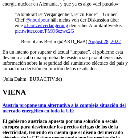
energía nuclear en Alemania, y que ya es algo «del pasado»:
"Atomkraft ist Vergangenheit, ist zu Ende" – Grünen-
Chef
@nouripour
hält nichts von der Diskussion über
eine
#Laufzeitverlängerung
deutscher Atomkraftwerke.
pic.twitter.com/PMO6ezwc2G
— Bericht aus Berlin (@ARD_BaB)
August 28, 2022
En un intento por superar el actual “impasse”, el gobierno está
llevando a cabo una «prueba de resistencia» para obtener más
información sobre la seguridad del suministro eléctrico del país y
tomará una decisión en función de los resultados.
(Julia Dahm | EURACTIV.de)
VIENA
Austria propone una alternativa a la compleja situación del
mercado energético en toda la UE:
El gobierno austriaco apuesta por una solución a escala
europea para desvincular los precios del gas de los de la
electricidad, teniendo en cuenta que el diseño del mercado
eléctrico de la UE sigue provocando que los precios de la