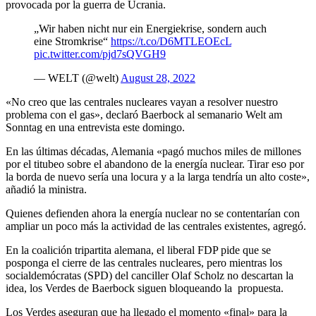
provocada por la guerra de Ucrania.
„Wir haben nicht nur ein Energiekrise, sondern auch
eine Stromkrise“
https://t.co/D6MTLEOEcL
pic.twitter.com/pjd7sQVGH9
— WELT (@welt)
August 28, 2022
«No creo que las centrales nucleares vayan a resolver nuestro
problema con el gas», declaró Baerbock al semanario Welt am
Sonntag en una entrevista este domingo.
En las últimas décadas, Alemania «pagó muchos miles de millones
por el titubeo sobre el abandono de la energía nuclear. Tirar eso por
la borda de nuevo sería una locura y a la larga tendría un alto coste»,
añadió la ministra.
Quienes defienden ahora la energía nuclear no se contentarían con
ampliar un poco más la actividad de las centrales existentes, agregó.
En la coalición tripartita alemana, el liberal FDP pide que se
posponga el cierre de las centrales nucleares, pero mientras los
socialdemócratas (SPD) del canciller Olaf Scholz no descartan la
idea, los Verdes de Baerbock siguen bloqueando la propuesta.
Los Verdes aseguran que ha llegado el momento «final» para la