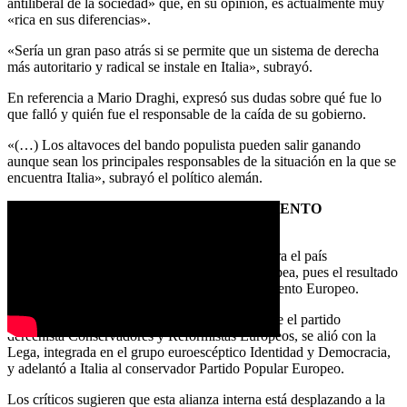
antiliberal de la sociedad» que, en su opinión, es actualmente muy
«rica en sus diferencias».
«Sería un gran paso atrás si se permite que un sistema de derecha
más autoritario y radical se instale en Italia», subrayó.
En referencia a Mario Draghi, expresó sus dudas sobre qué fue lo
que falló y quién fue el responsable de la caída de su gobierno.
«(…) Los altavoces del bando populista pueden salir ganando
aunque sean los principales responsables de la situación en la que se
encuentra Italia», subrayó el político alemán.
¿EFECTO INDIRECTO EN EL PARLAMENTO
EUROPEO?
Las elecciones italianas serán claves no sólo para el país
mediterráneo, sino también para la Unión Europea, pues el resultado
podría afectar al equilibrio político en el Parlamento Europeo.
Para las elecciones internas, Meloni, que preside el partido
derechista Conservadores y Reformistas Europeos, se alió con la
Lega, integrada en el grupo euroescéptico Identidad y Democracia,
y adelantó a Italia al conservador Partido Popular Europeo.
Los críticos sugieren que esta alianza interna está desplazando a la