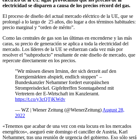
electricidad se disparen a causa de los precios récord del gas.
El proceso de diseño del actual mercado eléctrico de la UE, que se
prolongó a lo largo de 25 años, dio lugar a dos términos habituales:
precio marginal y “orden de mérito”.
Como las centrales de gas son las últimas en encenderse y las más
caras, su precio de generación se aplica a toda la electricidad del
mercado. Los líderes de la UE se esfuerzan cada vez más por
resolver el “subproducto” resultante de este diseño de mercado, que
repercute directamente en los precios.
"Wir müssen diesen Irrsinn, der sich derzeit auf den
Energiemärkten abspielt, endlich stoppen" –
Bundeskanzler Nehammer fordert europäischen
Strompreisdeckel. Gipfeltreffen Sonntagabend mit
Vertretern der E-Wirtschaft im Kanzleramt.
https://t.co/y3cQTjKWdv
— WZ | Wiener Zeitung (@WienerZeitung)
August 28,
2022
«Tenemos que acabar de una vez con esta locura en los mercados
energéticos», aseguró este domingo el canciller de Austria, Karl
Nehammer, tras una reunión de urgencia del gobierno. Eso sólo será