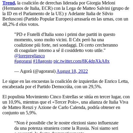
Trend,
la coalición de derechas liderada por Giorgia Meloni
(Hermanos de Italia, ECR) con la Lega de Matteo Salvini (grupo de
la ID en el Parlamento de la UE) y Adelante Italia de Silvio
Berlusconi (Partido Popular Europeo) arrasaría en las urnas, con un
48,2% d elos votos.
"PD e Fratelli d'Italia sono i primi due partiti in questo
momento, sono molto vicini. Il Cdx però ha una
coalizione più forte, nei sondaggi. Di certo cercheranno
di coagulare intorno a sé il cosiddetto voto utile."
@lorepregliasco
#agorarai
#18agosto
pic.twitter.com/8K4dpXkA8x
— Agorà (@agorarai)
August 18, 2022
Le sigue en las encuestas la coalición de izquierdas de Enrico Letta,
encabezada por el Partido Democráta, con un 29,5%.
El populista Movimiento Cinco Estrellas se sitúa en tercer lugar, con
un 10,9%, mientras que el «Tercer Polo», una alianza de Italia Viva
de Matteo Renzi y Azione de Carlo Calenda, podría obtener en
conjunto un 5,9%.
“Non è possibile che le nostre elezioni siano influenzate
da una potenza straniera come la Russia. Noi siamo seri