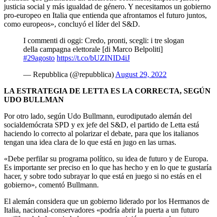
justicia social y más igualdad de género. Y necesitamos un gobierno
pro-europeo en Italia que entienda que afrontamos el futuro juntos,
como europeos», concluyó el líder del S&D.
I commenti di oggi: Credo, pronti, scegli: i tre slogan
della campagna elettorale [di Marco Belpoliti]
#29agosto
https://t.co/bUZINID4iJ
— Repubblica (@repubblica)
August 29, 2022
LA ESTRATEGIA DE LETTA ES LA CORRECTA, SEGÚN
UDO BULLMAN
Por otro lado, según Udo Bullmann, eurodiputado alemán del
socialdemócrata SPD y ex jefe del S&D, el partido de Letta está
haciendo lo correcto al polarizar el debate, para que los italianos
tengan una idea clara de lo que está en jugo en las urnas.
«Debe perfilar su programa político, su idea de futuro y de Europa.
Es importante ser preciso en lo que has hecho y en lo que te gustaría
hacer, y sobre todo subrayar lo que está en juego si no estás en el
gobierno», comentó Bullmann.
El alemán considera que un gobierno liderado por los Hermanos de
Italia, nacional-conservadores «podría abrir la puerta a un futuro