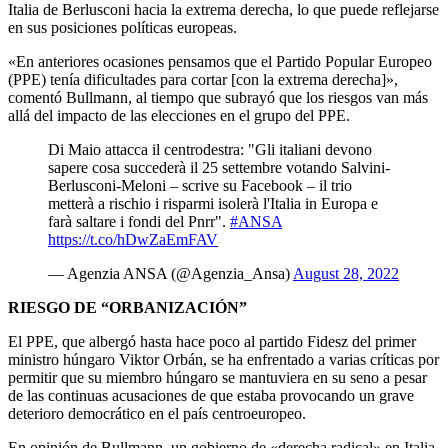
Italia de Berlusconi hacia la extrema derecha, lo que puede reflejarse
en sus posiciones políticas europeas.
«En anteriores ocasiones pensamos que el Partido Popular Europeo
(PPE) tenía dificultades para cortar [con la extrema derecha]»,
comentó Bullmann, al tiempo que subrayó que los riesgos van más
allá del impacto de las elecciones en el grupo del PPE.
Di Maio attacca il centrodestra: "Gli italiani devono
sapere cosa succederà il 25 settembre votando Salvini-
Berlusconi-Meloni – scrive su Facebook – il trio
metterà a rischio i risparmi isolerà l'Italia in Europa e
farà saltare i fondi del Pnrr".
#ANSA
https://t.co/hDwZaEmFAV
— Agenzia ANSA (@Agenzia_Ansa)
August 28, 2022
RIESGO DE “ORBANIZACIÓN”
El PPE, que albergó hasta hace poco al partido Fidesz del primer
ministro húngaro Viktor Orbán, se ha enfrentado a varias críticas por
permitir que su miembro húngaro se mantuviera en su seno a pesar
de las continuas acusaciones de que estaba provocando un grave
deterioro democrático en el país centroeuropeo.
En opinión de Bullmann, un gobierno de «derecha radical» en Italia