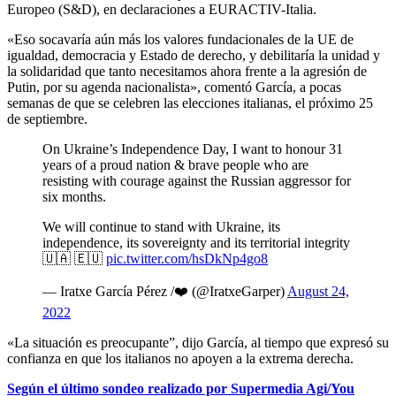
Europeo (S&D), en declaraciones a EURACTIV-Italia.
«Eso socavaría aún más los valores fundacionales de la UE de
igualdad, democracia y Estado de derecho, y debilitaría la unidad y
la solidaridad que tanto necesitamos ahora frente a la agresión de
Putin, por su agenda nacionalista», comentó García, a pocas
semanas de que se celebren las elecciones italianas, el próximo 25
de septiembre.
On Ukraine’s Independence Day, I want to honour 31
years of a proud nation & brave people who are
resisting with courage against the Russian aggressor for
six months.
We will continue to stand with Ukraine, its
independence, its sovereignty and its territorial integrity
🇺🇦 🇪🇺
pic.twitter.com/hsDkNp4go8
— Iratxe García Pérez /❤️ (@IratxeGarper)
August 24,
2022
«La situación es preocupante”, dijo García, al tiempo que expresó su
confianza en que los italianos no apoyen a la extrema derecha.
Según el último sondeo realizado por Supermedia Agi/You