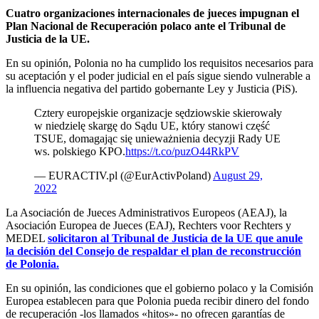
Cuatro organizaciones internacionales de jueces impugnan el
Plan Nacional de Recuperación polaco ante el Tribunal de
Justicia de la UE.
En su opinión, Polonia no ha cumplido los requisitos necesarios para
su aceptación y el poder judicial en el país sigue siendo vulnerable a
la influencia negativa del partido gobernante Ley y Justicia (PiS).
Cztery europejskie organizacje sędziowskie skierowały
w niedzielę skargę do Sądu UE, który stanowi część
TSUE, domagając się unieważnienia decyzji Rady UE
ws. polskiego KPO.
https://t.co/puzO44RkPV
— EURACTIV.pl (@EurActivPoland)
August 29,
2022
La Asociación de Jueces Administrativos Europeos (AEAJ), la
Asociación Europea de Jueces (EAJ), Rechters voor Rechters y
MEDEL
solicitaron al Tribunal de Justicia de la UE que anule
la decisión del Consejo de respaldar el plan de reconstrucción
de Polonia.
En su opinión, las condiciones que el gobierno polaco y la Comisión
Europea establecen para que Polonia pueda recibir dinero del fondo
de recuperación -los llamados «hitos»- no ofrecen garantías de