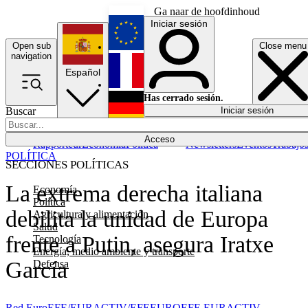
Ga naar de hoofdinhoud
Iniciar sesión
Open sub
Close menu
English
navigation
Español
Français
Has cerrado sesión.
Buscar
Iniciar sesión
Modo oscuro
Deutsch
Acceso
Rapporteur
Economía
Política
Newsletters
Eventos
Trabajo
POLÍTICA
SECCIONES POLÍTICAS
La extrema derecha italiana
Economía
Política
debilita la unidad de Europa
Agricultura y alimentación
Salud
frente a Putin, asegura Iratxe
Tecnología
Energía, medio ambiente y transporte
García
Defensa
Red EuroEFE/EURACTIV/EFE
EUROEFE EURACTIV