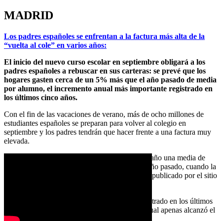
MADRID
Los padres españoles se enfrentan a la factura más alta de la
“vuelta al cole” en varios años:
El inicio del nuevo curso escolar en septiembre obligará a los
padres españoles a rebuscar en sus carteras: se prevé que los
hogares gasten cerca de un 5% más que el año pasado de media
por alumno, el incremento anual más importante registrado en
los últimos cinco años.
Con el fin de las vacaciones de verano, más de ocho millones de
estudiantes españoles se preparan para volver al colegio en
septiembre y los padres tendrán que hacer frente a una factura muy
elevada.
Debido a la inflación, los hogares pagarán este año una media de
405 euros por estudiante, un 4,7% más que el año pasado, cuando la
cifra se situaba en 386 euros, según un informe publicado por el sitio
web español iAhorro el viernes 26 de agosto.
Se trata del aumento anual más importante registrado en los últimos
cinco años, período en el cual el incremento anual apenas alcanzó el
2%.