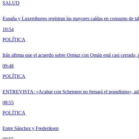
SALUD
España y Luxemburgo registran las mayores caídas en consumo de ta
10:54
POLÍTICA
Irán afirma que el acuerdo sobre Ormuz con Omán está casi cerrado,
09:48
POLÍTICA
ENTREVISTA: «Acabar con Schengen no frenará el populismo», ad
08:55
POLÍTICA
Entre Sánchez y Frederiksen