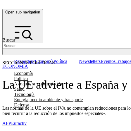
Open sub navigation
Buscar
Rapporteur
Economía
Política
Newsletters
Eventos
Trabajo
SECCIONES POLÍTICAS
ECONOMÍA
Economía
Política
La UE advierte a España y P
Agricultura y alimentación
Salud
Tecnología
Energía, medio ambiente y transporte
Defensa
Las normas de la UE sobre el IVA no contemplan reducciones para lo
bien recurrir a la reducción de los impuestos especiales».
AFP
Euractiv