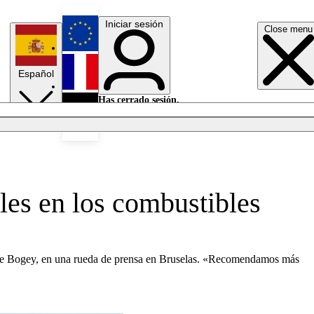
Iniciar sesión
Close menu
English
Español
Français
Has cerrado sesión.
Iniciar sesión
Modo oscuro
Deutsch
ales en los combustibles
uise Bogey, en una rueda de prensa en Bruselas. «Recomendamos más