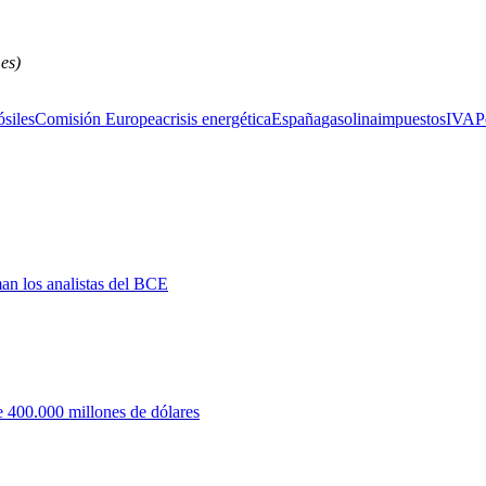
es)
ósiles
Comisión Europea
crisis energética
España
gasolina
impuestos
IVA
P
man los analistas del BCE
 400.000 millones de dólares