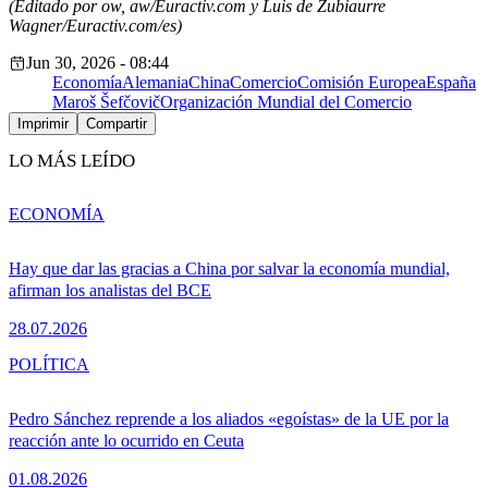
(Editado por ow, aw/Euractiv.com y Luis de Zubiaurre
Wagner/Euractiv.com/es)
Jun 30, 2026 - 08:44
Economía
Alemania
China
Comercio
Comisión Europea
España
Maroš Šefčovič
Organización Mundial del Comercio
Imprimir
Compartir
LO MÁS LEÍDO
ECONOMÍA
Hay que dar las gracias a China por salvar la economía mundial,
afirman los analistas del BCE
28.07.2026
POLÍTICA
Pedro Sánchez reprende a los aliados «egoístas» de la UE por la
reacción ante lo ocurrido en Ceuta
01.08.2026