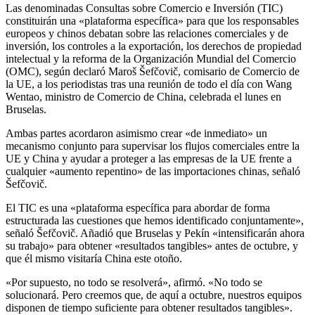
Las denominadas Consultas sobre Comercio e Inversión (TIC)
constituirán una «plataforma específica» para que los responsables
europeos y chinos debatan sobre las relaciones comerciales y de
inversión, los controles a la exportación, los derechos de propiedad
intelectual y la reforma de la Organización Mundial del Comercio
(OMC), según declaró Maroš Šefčovič, comisario de Comercio de
la UE, a los periodistas tras una reunión de todo el día con Wang
Wentao, ministro de Comercio de China, celebrada el lunes en
Bruselas.
Ambas partes acordaron asimismo crear «de inmediato» un
mecanismo conjunto para supervisar los flujos comerciales entre la
UE y China y ayudar a proteger a las empresas de la UE frente a
cualquier «aumento repentino» de las importaciones chinas, señaló
Šefčovič.
El TIC es una «plataforma específica para abordar de forma
estructurada las cuestiones que hemos identificado conjuntamente»,
señaló Šefčovič. Añadió que Bruselas y Pekín «intensificarán ahora
su trabajo» para obtener «resultados tangibles» antes de octubre, y
que él mismo visitaría China este otoño.
«Por supuesto, no todo se resolverá», afirmó. «No todo se
solucionará. Pero creemos que, de aquí a octubre, nuestros equipos
disponen de tiempo suficiente para obtener resultados tangibles».