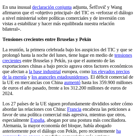
En una inusual
declaración conjunta
adjunta, Šefčovič y Wang
afirmaron que el «objetivo principal» del TIC es «reforzar el diálogo
a nivel ministerial sobre políticas comerciales y de inversión con
vistas a estabilizar y hacer más equilibrada nuestra relación
bilateral».
Tensiones crecientes entre Bruselas y Pekín
La reunión, la primera celebrada bajo los auspicios del TIC y que se
prolongó hasta la noche del lunes, tiene lugar en medio de
tensiones
crecientes
entre Bruselas y Pekín, ya que el aumento de las
exportaciones chinas a bajo precio agrava otros factores económicos
que afectan a
la base industrial
europea, como
los elevados precios
de la energía
y
los aranceles estadounidenses
. El déficit comercial de
la UE en mercancías con China
aumentó
hasta los 359.900 millones
de euros el año pasado, frente a los 312.200 millones de euros de
2024.
Los 27 países de la UE siguen profundamente divididos sobre cómo
abordar las relaciones con China:
Francia
encabeza las peticiones a
favor de una política comercial más agresiva, mientras que otros,
especialmente
España
, abogan por una postura más conciliadora.
Alemania, la mayor economía del bloque, había abogado
anteriormente por el diálogo con Pekín, pero recientemente
ha