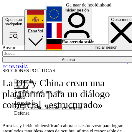
Ga naar de hoofdinhoud
Iniciar sesión
Open sub
Close menu
English
navigation
Español
Français
Has cerrado sesión.
Buscar
Iniciar sesión
Modo oscuro
Deutsch
Acceso
Rapporteur
Economía
Política
Newsletters
Eventos
Trabajo
ECONOMÍA
SECCIONES POLÍTICAS
La UE y China crean una
Economía
Política
plataforma para un diálogo
Agricultura y alimentación
Salud
comercial «estructurado»
Tecnología
Energía, medio ambiente y transporte
Defensa
Bruselas y Pekín «intensificarán ahora sus esfuerzos» para lograr
«resultados tangibles» antes de octubre, afirma el responsable de