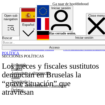
Ga naar de hoofdinhoud
Iniciar sesión
Open sub
Close menu
English
navigation
Español
Français
Has cerrado sesión.
Buscar
Iniciar sesión
Modo oscuro
Deutsch
Acceso
Rapporteur
Economía
Política
Newsletters
Eventos
Trabajo
POLÍTICA
SECCIONES POLÍTICAS
Los jueces y fiscales sustitutos
Economía
Política
denuncian en Bruselas la
Agricultura y alimentación
Salud
“grave situación” que
Tecnología
Energía, medio ambiente y transporte
atraviesan
Defensa