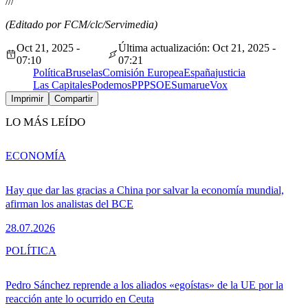
///
(Editado por FCM/clc/Servimedia)
Oct 21, 2025 -
Última actualización: Oct 21, 2025 -
07:10
07:21
Política
Bruselas
Comisión Europea
España
justicia
Las Capitales
Podemos
PP
PSOE
Sumar
ue
Vox
Imprimir
Compartir
LO MÁS LEÍDO
ECONOMÍA
Hay que dar las gracias a China por salvar la economía mundial,
afirman los analistas del BCE
28.07.2026
POLÍTICA
Pedro Sánchez reprende a los aliados «egoístas» de la UE por la
reacción ante lo ocurrido en Ceuta