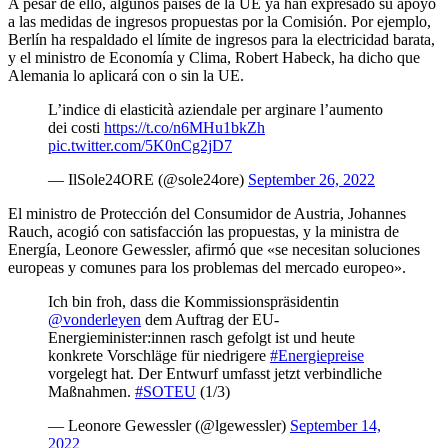
A pesar de ello, algunos países de la UE ya han expresado su apoyo
a las medidas de ingresos propuestas por la Comisión. Por ejemplo,
Berlín ha respaldado el límite de ingresos para la electricidad barata,
y el ministro de Economía y Clima, Robert Habeck, ha dicho que
Alemania lo aplicará con o sin la UE.
L’indice di elasticità aziendale per arginare l’aumento
dei costi
https://t.co/n6MHu1bkZh
pic.twitter.com/5K0nCg2jD7
— IlSole24ORE (@sole24ore)
September 26, 2022
El ministro de Protección del Consumidor de Austria, Johannes
Rauch, acogió con satisfacción las propuestas, y la ministra de
Energía, Leonore Gewessler, afirmó que «se necesitan soluciones
europeas y comunes para los problemas del mercado europeo».
Ich bin froh, dass die Kommissionspräsidentin
@vonderleyen
dem Auftrag der EU-
Energieminister:innen rasch gefolgt ist und heute
konkrete Vorschläge für niedrigere
#Energiepreise
vorgelegt hat. Der Entwurf umfasst jetzt verbindliche
Maßnahmen.
#SOTEU
(1/3)
— Leonore Gewessler (@lgewessler)
September 14,
2022