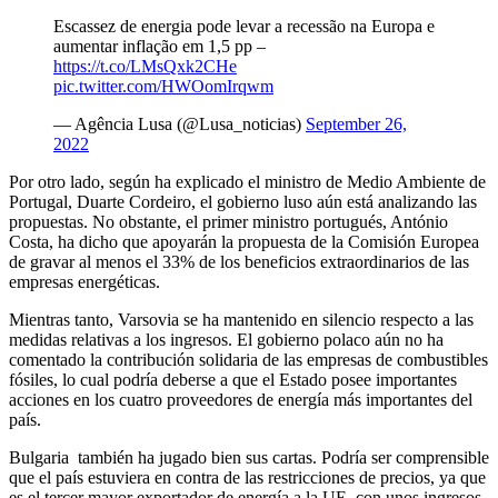
Escassez de energia pode levar a recessão na Europa e
aumentar inflação em 1,5 pp –
https://t.co/LMsQxk2CHe
pic.twitter.com/HWOomIrqwm
— Agência Lusa (@Lusa_noticias)
September 26,
2022
Por otro lado, según ha explicado el ministro de Medio Ambiente de
Portugal, Duarte Cordeiro, el gobierno luso aún está analizando las
propuestas. No obstante, el primer ministro portugués, António
Costa, ha dicho que apoyarán la propuesta de la Comisión Europea
de gravar al menos el 33% de los beneficios extraordinarios de las
empresas energéticas.
Mientras tanto, Varsovia se ha mantenido en silencio respecto a las
medidas relativas a los ingresos. El gobierno polaco aún no ha
comentado la contribución solidaria de las empresas de combustibles
fósiles, lo cual podría deberse a que el Estado posee importantes
acciones en los cuatro proveedores de energía más importantes del
país.
Bulgaria también ha jugado bien sus cartas. Podría ser comprensible
que el país estuviera en contra de las restricciones de precios, ya que
es el tercer mayor exportador de energía a la UE, con unos ingresos