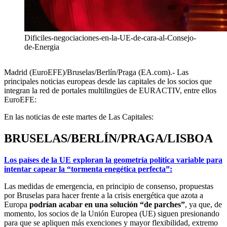
Dificiles-negociaciones-en-la-UE-de-cara-al-Consejo-
de-Energia
Madrid (EuroEFE)/Bruselas/Berlín/Praga (EA.com).- Las
principales noticias europeas desde las capitales de los socios que
integran la red de portales multilingües de EURACTIV, entre ellos
EuroEFE:
En las noticias de este martes de Las Capitales:
BRUSELAS/BERLÍN/PRAGA/LISBOA
Los países de la UE exploran la geometría política variable para
intentar capear la “tormenta enegética perfecta”:
Las medidas de emergencia, en principio de consenso, propuestas
por Bruselas para hacer frente a la crisis energética que azota a
Europa
podrían acabar en una solución “de parches”
, ya que, de
momento, los socios de la Unión Europea (UE) siguen presionando
para que se apliquen más exenciones y mayor flexibilidad, extremo