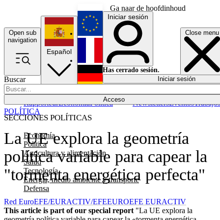
Ga naar de hoofdinhoud
Iniciar sesión
Open sub
Close menu
English
navigation
Español
Français
Has cerrado sesión.
Buscar
Iniciar sesión
Modo oscuro
Deutsch
Acceso
Rapporteur
Economía
Política
Newsletters
Eventos
Trabajo
POLÍTICA
SECCIONES POLÍTICAS
La UE explora la geometría
Economía
Política
política variable para capear la
Agricultura y alimentación
Salud
"tormenta energética perfecta"
Tecnología
Energía, medio ambiente y transporte
Defensa
Red EuroEFE/EURACTIV/EFE
EUROEFE EURACTIV
This article is part of our special report
"La UE explora la
geometría política variable para capear la «tormenta energética