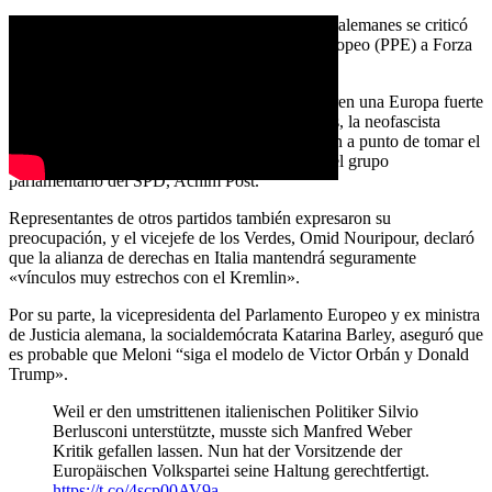
Desde el centro-derecha a los socialdemócratas alemanes se criticó
especialmente el apoyo del Partido Popular Europeo (PPE) a Forza
Italia, de Silvio Berlusconi.
«Este es un día amargo para todos los que quieren una Europa fuerte
y democrática. Con su victoria en las elecciones, la neofascista
Meloni y la alianza de derechas que lidera, están a punto de tomar el
poder en Italia», se lamentó el vicepresidente del grupo
parlamentario del SPD, Achim Post.
Representantes de otros partidos también expresaron su
preocupación, y el vicejefe de los Verdes, Omid Nouripour, declaró
que la alianza de derechas en Italia mantendrá seguramente
«vínculos muy estrechos con el Kremlin».
Por su parte, la vicepresidenta del Parlamento Europeo y ex ministra
de Justicia alemana, la socialdemócrata Katarina Barley, aseguró que
es probable que Meloni “siga el modelo de Victor Orbán y Donald
Trump».
Weil er den umstrittenen italienischen Politiker Silvio
Berlusconi unterstützte, musste sich Manfred Weber
Kritik gefallen lassen. Nun hat der Vorsitzende der
Europäischen Volkspartei seine Haltung gerechtfertigt.
https://t.co/4scp00AV9a