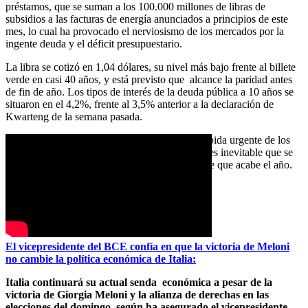
préstamos, que se suman a los 100.000 millones de libras de
subsidios a las facturas de energía anunciados a principios de este
mes, lo cual ha provocado el nerviosismo de los mercados por la
ingente deuda y el déficit presupuestario.
La libra se cotizó en 1,04 dólares, su nivel más bajo frente al billete
verde en casi 40 años, y está previsto que alcance la paridad antes
de fin de año. Los tipos de interés de la deuda pública a 10 años se
situaron en el 4,2%, frente al 3,5% anterior a la declaración de
Kwarteng de la semana pasada.
El Banco de Inglaterra descartó el lunes una subida urgente de los
tipos de interés, aunque los analistas creen que es inevitable que se
produzcan nuevas subidas, hasta el 6%, antes de que acabe el año.
(Benjamin Fox | EURACTIV.com)
MADRID
El vicepresidente del BCE confía en que la victoria de Meloni
no cambie la política económica de Italia:
Italia continuará su actual senda económica a pesar de la
victoria de Giorgia Meloni y la alianza de derechas en las
elecciones del domingo, según ha asegurado el vicepresidente