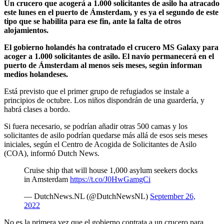
Un crucero que acogerá a 1.000 solicitantes de asilo ha atracado
este lunes en el puerto de Ámsterdam, y es ya el segundo de este
tipo que se habilita para ese fin, ante la falta de otros
alojamientos.
El gobierno holandés ha contratado el crucero MS Galaxy para
acoger a 1.000 solicitantes de asilo. El navío permanecerá en el
puerto de Ámsterdam al menos seis meses, según informan
medios holandeses.
Está previsto que el primer grupo de refugiados se instale a
principios de octubre. Los niños dispondrán de una guardería, y
habrá clases a bordo.
Si fuera necesario, se podrían añadir otras 500 camas y los
solicitantes de asilo podrían quedarse más allá de esos seis meses
iniciales, según el Centro de Acogida de Solicitantes de Asilo
(COA), informó Dutch News.
Cruise ship that will house 1,000 asylum seekers docks
in Amsterdam
https://t.co/J0HwGamgCi
— DutchNews.NL (@DutchNewsNL)
September 26,
2022
No es la primera vez que el gobierno contrata a un crucero para