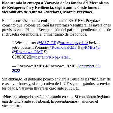
bloqueando la entrega a Varsovia de los fondos del Mecanismo
de Recuperación y Resiliencia, según anunció este lunes el
viceministro de Asuntos Exteriores, Marcin Przydacz.
En una entrevista con la emisora de radio RMF FM, Przydacz
comentó que Polonia aplicará las reformas y realizará las inversiones
previstas en el Plan de Recuperación del país independientemente de
si Bruselas desembolsa el primer tramo de los fondos.
‼️ Wiceminister
@MSZ_RP
@marcin_przydacz
będzie
jutro gościem Porannej
#RozmowaRMF
‼️
@RMF24pl
@Rozmowa_RMF
⏰
0⃣8⃣0⃣2⃣
https://t.co/KNbj54zfML
— RozmowaRMF (@Rozmowa_RMF)
September 25,
2022
Sin embargo, el gobierno polaco enviará a Bruselas las “facturas” de
esas inversiones y, si el ejecutivo de la UE sigue negándose a enviar
los pagos, Varsovia llevará el caso ante el TJUE.
«Nuestros abogados están trabajando en ello. Si consideran legítima
una denuncia ante el Tribunal, la presentaremos», anunció el
viceministro.