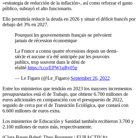
«estrategia de reducción de la inflación», así como reforzar el gasto
público, subrayó el alto funcionario.
Ello permitiría reducir la deuda en 2026 y situar el déficit francés por
debajo del 3% en 2027.
Pourquoi les gouvernements français ne prévoient
jamais de récession économique
La France a connu quatre récessions depuis un demi-
siècle et aucune n'a été anticipée par les pouvoirs
publics, trop souvent dans le déni de
réalité.
https://t.co/EPW1qRy05p
— Le Figaro (@Le_Figaro)
September 26, 2022
Entre los ministerios que tendrán en 2023 los mayores incrementos
presupuestarios está el de Trabajo, que obtiene 6.700 millones de
euros adicionales en comparación con el presupuesto de 2022,
seguido de cerca por el de Transición Ecológica, que contará con
6.600 millones de euros extra.
Los ministerios de Educación y Sanidad también recibieron 3.700 y
2.100 millones de euros más, respectivamente.
(Clara Bauer-Babef; Theo Bourgery | EURACTIV.fr)