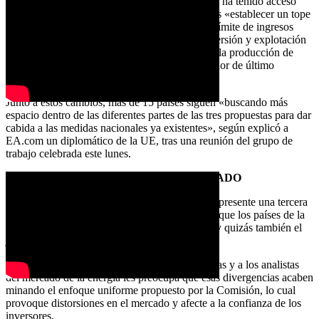
Algunas de esas enmiendas, a cuyos borradores ha tenido acceso
EURACTIV.com, incluyen permitir a los socios «establecer un tope
específico» en los ingresos de la hulla, fijar un límite de ingresos
más alto para los productores con costes de inversión y explotación
«superiores al tope de toda la Unión», y eximir la producción de
energía utilizada en horas punta como «proveedor de último
recurso».
Junto a estos cambios, más de 15 países siguen «buscando más
espacio dentro de las diferentes partes de las tres propuestas para dar
cabida a las medidas nacionales ya existentes», según explicó a
EA.com un diplomático de la UE, tras una reunión del grupo de
trabajo celebrada este lunes.
POSIBLES DISTORSIONES DEL MERCADO
Está previsto que la Presidencia rotatoria checa presente una tercera
propuesta revisada este mismo martes, antes de que los países de la
UE se reúnan nuevamente mañana, miércoles, y quizás también el
jueves.
Pero a las grandes empresas energéticas europeas y a los analistas
del mercado de la energía les preocupa que esas divergencias acaben
minando el enfoque uniforme propuesto por la Comisión, lo cual
provoque distorsiones en el mercado y afecte a la confianza de los
inversores.