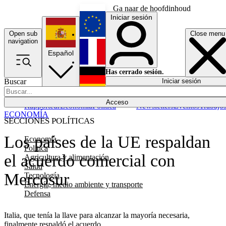
Ga naar de hoofdinhoud
Iniciar sesión
Open sub
Close menu
English
navigation
Español
Français
Has cerrado sesión.
Buscar
Iniciar sesión
Modo oscuro
Deutsch
Acceso
Rapporteur
Economía
Política
Newsletters
Eventos
Trabajo
ECONOMÍA
SECCIONES POLÍTICAS
Los países de la UE respaldan
Economía
Política
el acuerdo comercial con
Agricultura y alimentación
Salud
Mercosur
Tecnología
Energía, medio ambiente y transporte
Defensa
Italia, que tenía la llave para alcanzar la mayoría necesaria,
finalmente respaldó el acuerdo.