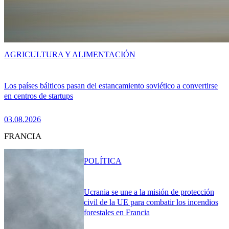
AGRICULTURA Y ALIMENTACIÓN
Los países bálticos pasan del estancamiento soviético a convertirse
en centros de startups
03.08.2026
FRANCIA
POLÍTICA
Ucrania se une a la misión de protección
civil de la UE para combatir los incendios
forestales en Francia