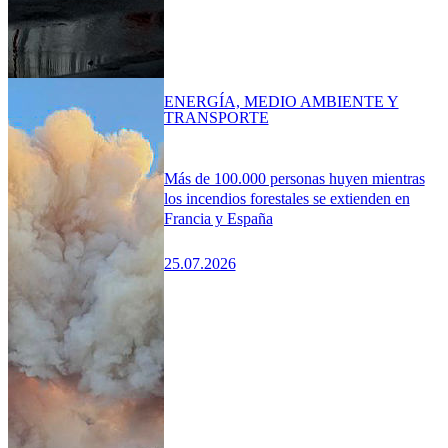
ENERGÍA, MEDIO AMBIENTE Y
TRANSPORTE
Más de 100.000 personas huyen mientras
los incendios forestales se extienden en
Francia y España
25.07.2026