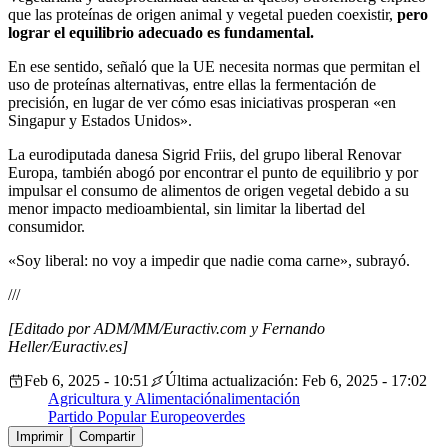
que las proteínas de origen animal y vegetal pueden coexistir,
pero
lograr el equilibrio adecuado es fundamental.
En ese sentido, señaló que la UE necesita normas que permitan el
uso de proteínas alternativas, entre ellas la fermentación de
precisión, en lugar de ver cómo esas iniciativas prosperan «en
Singapur y Estados Unidos».
La eurodiputada danesa Sigrid Friis, del grupo liberal Renovar
Europa, también abogó por encontrar el punto de equilibrio y por
impulsar el consumo de alimentos de origen vegetal debido a su
menor impacto medioambiental, sin limitar la libertad del
consumidor.
«Soy liberal: no voy a impedir que nadie coma carne», subrayó.
///
[Editado por ADM/MM/Euractiv.com y Fernando
Heller/Euractiv.es]
Feb 6, 2025 - 10:51
Última actualización: Feb 6, 2025 - 17:02
Agricultura y Alimentación
alimentación
Partido Popular Europeo
verdes
Imprimir
Compartir