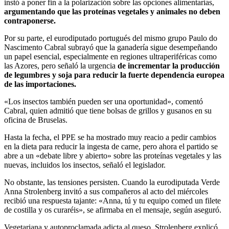
instó a poner fin a la polarización sobre las opciones alimentarias,
argumentando que las proteínas vegetales y animales no deben
contraponerse.
Por su parte, el eurodiputado portugués del mismo grupo Paulo do
Nascimento Cabral subrayó que la ganadería sigue desempeñando
un papel esencial, especialmente en regiones ultraperiféricas como
las Azores, pero señaló la urgencia
de incrementar la producción
de legumbres y soja para reducir la fuerte dependencia europea
de las importaciones.
«Los insectos también pueden ser una oportunidad», comentó
Cabral, quien admitió que tiene bolsas de grillos y gusanos en su
oficina de Bruselas.
Hasta la fecha, el PPE se ha mostrado muy reacio a pedir cambios
en la dieta para reducir la ingesta de carne, pero ahora el partido se
abre a un «debate libre y abierto» sobre las proteínas vegetales y las
nuevas, incluidos los insectos, señaló el legislador.
No obstante, las tensiones persisten. Cuando la eurodiputada Verde
Anna Strolenberg invitó a sus compañeros al acto del miércoles
recibió una respuesta tajante: «Anna, tú y tu equipo comed un filete
de costilla y os curaréis», se afirmaba en el mensaje, según aseguró.
Vegetariana y autoproclamada adicta al queso, Strolenberg explicó