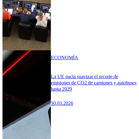
ECONOMÍA
La UE pacta suavizar el recorte de
emisiones de CO2 de camiones y autobuses
hasta 2029
30.03.2026