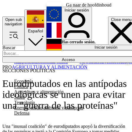
Ga naar de hoofdinhoud
Iniciar sesión
Open sub
Close menu
English
navigation
Español
Français
Has cerrado sesión.
Buscar
Iniciar sesión
Modo oscuro
Deutsch
Acceso
Rapporteur
Economía
Política
Newsletters
Eventos
Trabajo
PRO
AGRICULTURA Y ALIMENTACIÓN
SECCIONES POLÍTICAS
Eurodiputados en las antípodas
Economía
Política
ideológicas se unen para evitar
Agricultura y alimentación
Salud
Tecnología
una "guerra de las proteínas"
Energía, medio ambiente y transporte
Defensa
Una "inusual coalición" de eurodiputados apoyó la diversificación
de las proteínas e instó a la Comisión Europea a tomar medidas