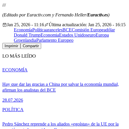
///
(Editado por Euractiv.com y Fernando Heller/
Euractiv.es
)
Jan 25, 2026 - 11:16
Última actualización: Jan 25, 2026 - 16:15
Economía
Política
aranceles
BCE
Comisión Europea
dólar
Donald Trump
Economia
Estados Unidos
euro
Europa
Groenlandia
Parlamento Europeo
Imprimir
Compartir
LO MÁS LEÍDO
ECONOMÍA
Hay que dar las gracias a China por salvar la economía mundial,
afirman los analistas del BCE
28.07.2026
POLÍTICA
Pedro Sánchez reprende a los aliados «egoístas» de la UE por la