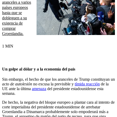
aranceles a varios
países europeos
hasta que se
dobleguen a su
exigencia de
comprar
Groenlandia.
1 MIN
Un golpe al dólar y a la economía del país
Sin embargo, el hecho de que los aranceles de Trump constituyan un
acto de autolesión
no excusa la previsible y
tímida reacción
de la
UE ante la última
amenaza
del presidente estadounidense esta
semana.
De hecho, la negativa del bloque europeo a plantar cara al intento de
corte imperialista del presidente estadounidense de arrebatar
Groenlandia a Dinamarca probablemente solo empoderará más a
Trump, el arquetipo de matón del patio de recreo, para que siga