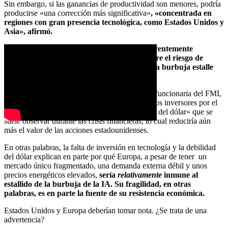
Sin embargo, si las ganancias de productividad son menores, podría
producirse «una corrección más significativa»
, «concentrada en
regiones con gran presencia tecnológica, como Estados Unidos y
Asia», afirmó.
La debilidad del dólar —y la lenta pero aparentemente
inexorable desdolarización del mundo— corre el riesgo de
agravar el daño en Estados Unidos cuando la burbuja estalle
inevitablemente.
En ese mismo sentido,
Gita Gopinath
, otra alta funcionaria del FMI,
advirtió recientemente que la preocupación de los inversores por el
dólar podría limitar la «huida hacia la seguridad del dólar» que se
suele observar durante las crisis financieras, lo cual reduciría aún
más el valor de las acciones estadounidenses.
En otras palabras, la falta de inversión en tecnología y la debilidad
del dólar explican en parte por qué Europa, a pesar de tener un
mercado único fragmentado, una demanda externa débil y unos
precios energéticos elevados,
sería
relativamente
inmune al
estallido de la burbuja de la IA. Su fragilidad, en otras
palabras, es en parte la fuente de su resistencia económica.
Estados Unidos y Europa deberían tomar nota. ¿Se trata de una
advertencia?