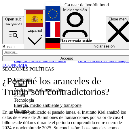
Ga naar de hoofdinhoud
Iniciar sesión
Open sub
Close menu
English
navigation
Español
Français
Has cerrado sesión.
Buscar
Iniciar sesión
Modo oscuro
Deutsch
Acceso
Rapporteur
Economía
Política
Newsletters
Eventos
Trabajo
ECONOMÍA
SECCIONES POLÍTICAS
¿Por qué los aranceles de
Economía
Política
Trump son contradictorios?
Agricultura y alimentación
Salud
Tecnología
Energía, medio ambiente y transporte
Defensa
En un estudio publicado el pasado lunes, el Instituto Kiel analizó los
datos de envíos de 26 millones de transacciones por valor de casi 4
billones de dólares durante el periodo comprendido entre enero de
2024 y noviembre de 2025. Su conclusión: Los aranceles, como