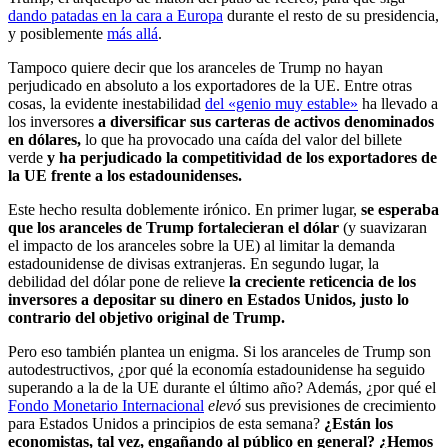
dando patadas en la cara a Europa
durante el resto de su presidencia,
y posiblemente
más allá
.
Tampoco quiere decir que los aranceles de Trump no hayan
perjudicado en absoluto a los exportadores de la UE. Entre otras
cosas, la evidente inestabilidad
del «genio muy estable»
ha llevado a
los inversores
a diversificar sus carteras de activos denominados
en dólares,
lo que ha provocado una caída del valor del billete
verde
y ha perjudicado la competitividad de los exportadores de
la UE frente a los estadounidenses.
Este hecho resulta doblemente irónico. En primer lugar,
se esperaba
que los aranceles de Trump fortalecieran el dólar
(y suavizaran
el impacto de los aranceles sobre la UE) al limitar la demanda
estadounidense de divisas extranjeras. En segundo lugar, la
debilidad del dólar pone de relieve
la creciente reticencia de los
inversores a depositar su dinero en Estados Unidos, justo lo
contrario del objetivo original de Trump.
Pero eso también plantea un enigma. Si los aranceles de Trump son
autodestructivos, ¿por qué la economía estadounidense ha seguido
superando a la de la UE durante el último año? Además, ¿por qué el
Fondo Monetario Internacional
elevó
sus previsiones de crecimiento
para Estados Unidos a principios de esta semana?
¿Están los
economistas, tal vez, engañando al público en general? ¿Hemos