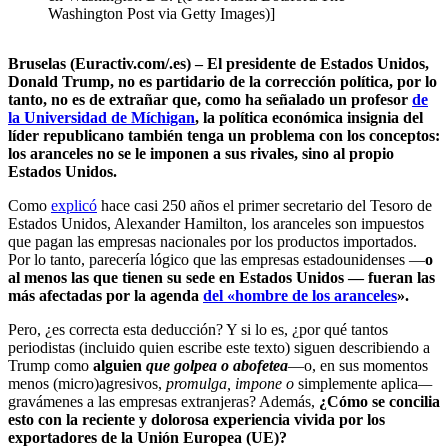
Washington Post via Getty Images)]
Bruselas (Euractiv.com/.es) – El presidente de Estados Unidos,
Donald Trump, no es partidario de la corrección política, por lo
tanto, no es de extrañar que, como ha señalado un profesor
de
la Universidad de Míchigan
, la política económica insignia del
líder republicano también tenga un problema con los conceptos:
los aranceles no se le imponen a sus rivales, sino al propio
Estados Unidos.
Como
explicó
hace casi 250 años el primer secretario del Tesoro de
Estados Unidos, Alexander Hamilton, los aranceles son impuestos
que pagan las empresas nacionales por los productos importados.
Por lo tanto, parecería lógico que las empresas estadounidenses —
o
al menos las que tienen su sede en Estados Unidos — fueran las
más afectadas por la agenda
del «hombre de los aranceles
».
Pero, ¿es correcta esta deducción? Y si lo es, ¿por qué tantos
periodistas (incluido quien escribe este texto) siguen describiendo a
Trump como
alguien
que golpea
o
abofetea
—o, en sus momentos
menos (micro)agresivos,
promulga,
impone o
simplemente aplica
—
gravámenes a las empresas extranjeras? Además,
¿Cómo se concilia
esto con la reciente y dolorosa experiencia vivida por los
exportadores de la Unión Europea (UE)?