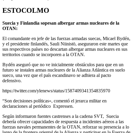
ESTOCOLMO
Suecia y Finlandia sopesan albergar armas nucleares de la
OTAN:
El comandante en jefe de las fuerzas armadas suecas, Micael Bydén,
y el presidente finlandés, Sauli Niinistö, aseguraron este martes que
sus respectivos países no descartan albergar armas nucleares en sus
territorios cuando se incorporen a la OTAN.
Bydén aseguró que no ve inicialmente obstáculos para que en un
futuro se instalen armas nucleares de la Alianza Atlántica en suelo
sueco, una vez que el país escandinavo se adhiera al pacto
defensivo.
https://twitter.com/ylenews/status/1587409341354835970
“Son decisiones políticas», comentó el jerarca militar en
declaraciones al periódico Expressen.
Según informaron fuentes castrenses a la cadena SVT, Suecia
debería ofrecer capacidades de respuesta a incidentes aéreos a las
fuerzas navales permanentes de la OTAN, reforzar su presencia a lo
largo de la frontera oriental de la Alianza y participar en la Fuerza de