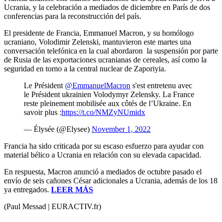
Ucrania, y la celebración a mediados de diciembre en París de dos
conferencias para la reconstrucción del país.
El presidente de Francia, Emmanuel Macron, y su homólogo
ucraniano, Volodimir Zelenski, mantuvieron este martes una
conversación telefónica en la cual abordaron la suspensión por parte
de Rusia de las exportaciones ucranianas de cereales, así como la
seguridad en torno a la central nuclear de Zaporiyia.
Le Président
@EmmanuelMacron
s'est entretenu avec
le Président ukrainien Volodymyr Zelensky. La France
reste pleinement mobilisée aux côtés de l’Ukraine. En
savoir plus :
https://t.co/NMZyNUmidx
— Élysée (@Elysee)
November 1, 2022
Francia ha sido criticada por su escaso esfuerzo para ayudar con
material bélico a Ucrania en relación con su elevada capacidad.
En respuesta, Macron anunció a mediados de octubre pasado el
envío de seis cañones César adicionales a Ucrania, además de los 18
ya entregados.
LEER MÁS
(Paul Messad | EURACTIV.fr)