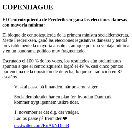
COPENHAGUE
El Centroizquierda de Frederiksen gana las elecciones danesas
con mayoría mínima:
El bloque de centroizquierda de la primera ministra socialdemócrata,
Mette Frederiksen, ganó las elecciones legislativas danesas y tendrá
previsiblemente la mayoría absoluta, aunque por una ventaja mínima
y en un panorama político muy fragmentado.
Escrutado el 100 % de los votos, los resultados aún preliminares
apuntan a que el centroizquierda logró el 49 %, casi cinco puntos
por encima de la oposición de derecha, lo que se traduciría en 87
escaños.
Vi skal passe på hinanden, når priserne stiger.
Socialdemokratiet har en plan for, hvordan Danmark
kommer trygt igennem usikre tider.
1. november er det dig, der vælger.
Lad os passe på fremtiden❤️
pic.twitter.com/RnAbNDicrB