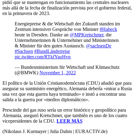
pidió que se mantengan en funcionamiento las centrales nucleares
más allá de la fecha de finalización prevista por el gobierno federal,
en la primavera de 2023.
Energiepreise & die Wirtschaft der Zukunft standen im
Zentrum intensiver Gespräche von Minister
#Habeck
heute in Dresden. Danke an
@MPKretschmer
, die
Unternehmerinnen & Unternehmer und Ministerinnen
& Minister für den guten Austausch.
@sachsenDe
#Sachsen
#BundLänderreise
pic.twitter.com/RTkfYaoHvn
— Bundesministerium für Wirtschaft und Klimaschutz
(@BMWK)
November 1, 2022
El político de la Unión Cristianodemócrata (CDU) añadió que para
asegurar su suministro energético, Alemania debería «mirar a Rusia
una vez que esta guerra haya terminado» e instó a encontrar una
salida a la guerra por «medios diplomáticos».
Prescindir del gas ruso sería un error histórico y geopolítico para
Alemania, aseguró Kretschmer, que también es uno de los cuatro
vicepresidentes de la CDU.
LEER MÁS
(Nikolaus J. Kurmayer | Julia Dahm | EURACTIV.de)