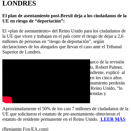
LONDRES
El plan de asentamiento post-Brexit deja a los ciudadanos de la
UE en riesgo de “deportación”:
El «plan de asentamiento» del Reino Unido para los ciudadanos de
la UE que viven y trabajan en el país corre el riesgo de dejar a 2,6
millones de personas en “riesgo de deportación”, según
declaraciones de los abogados que llevan el caso ante el Tribunal
Superior de Londres.
En las audiencias celebradas este martes en el marco de la revisión
judicial del plan de asentamiento de Reino Unido, Robert Palmer,
abogado de la Autoridad de Supervisión Independiente, explicó al
tribunal que quienes no presenten otra solicitud en los cinco años
siguientes a la concesión del estatuto de pre-asentamiento perderán
automáticamente su derecho de residencia en el Reino Unido, “lo
que les convertirá en ilegales que pueden ser detenidas y
expulsadas».
Aproximadamente el 50% de los casi 7 millones de ciudadanos de la
UE que solicitaron el estatuto de pre-asentamiento obtuvieron el
estatuto de residente permanente en el Reino Unido.
LEER MÁS
(Benjamin Fox/EA.com)