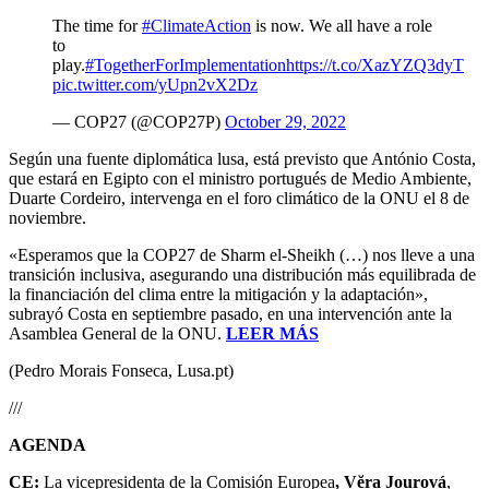
The time for
#ClimateAction
is now. We all have a role
to
play.
#TogetherForImplementation
https://t.co/XazYZQ3dyT
pic.twitter.com/yUpn2vX2Dz
— COP27 (@COP27P)
October 29, 2022
Según una fuente diplomática lusa, está previsto que António Costa,
que estará en Egipto con el ministro portugués de Medio Ambiente,
Duarte Cordeiro, intervenga en el foro climático de la ONU el 8 de
noviembre.
«Esperamos que la COP27 de Sharm el-Sheikh (…) nos lleve a una
transición inclusiva, asegurando una distribución más equilibrada de
la financiación del clima entre la mitigación y la adaptación»,
subrayó Costa en septiembre pasado, en una intervención ante la
Asamblea General de la ONU.
LEER MÁS
(Pedro Morais Fonseca, Lusa.pt)
///
AGENDA
CE:
La vicepresidenta de la Comisión Europea
, Vĕra Jourová
,