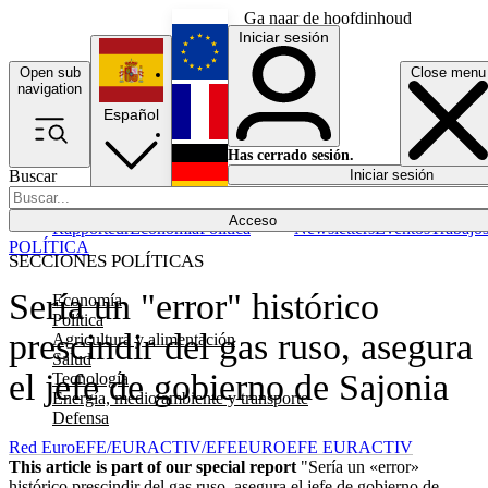
Ga naar de hoofdinhoud
Iniciar sesión
Open sub
Close menu
English
navigation
Español
Français
Has cerrado sesión.
Buscar
Iniciar sesión
Modo oscuro
Deutsch
Acceso
Rapporteur
Economía
Política
Newsletters
Eventos
Trabajo
POLÍTICA
SECCIONES POLÍTICAS
Sería un "error" histórico
Economía
Política
prescindir del gas ruso, asegura
Agricultura y alimentación
Salud
el jefe de gobierno de Sajonia
Tecnología
Energía, medio ambiente y transporte
Defensa
Red EuroEFE/EURACTIV/EFE
EUROEFE EURACTIV
This article is part of our special report
"Sería un «error»
histórico prescindir del gas ruso, asegura el jefe de gobierno de