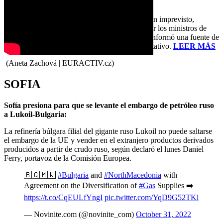
buen ritmo.
«Estamos en la fase final y, salvo que surja algún imprevisto,
llegaremos a un acuerdo, que sería aprobado por los ministros de
Industria de la UE a principios de diciembre», informó una fuente de
la presidencia checa del Consejo de la UE al rotativo.
LEER MÁS
(Aneta Zachová | EURACTIV.cz)
SOFIA
Sofía presiona para que se levante el embargo de petróleo ruso
a Lukoil-Bulgaria:
La refinería búlgara filial del gigante ruso Lukoil no puede saltarse
el embargo de la UE y vender en el extranjero productos derivados
producidos a partir de crudo ruso, según declaró el lunes Daniel
Ferry, portavoz de la Comisión Europea.
🇧🇬🇲🇰
#Bulgaria
and
#NorthMacedonia
with
Agreement on the Diversification of
#Gas
Supplies ➡️
https://t.co/CqEULfYngI
pic.twitter.com/YqD9G52TKl
— Novinite.com (@novinite_com)
October 31, 2022