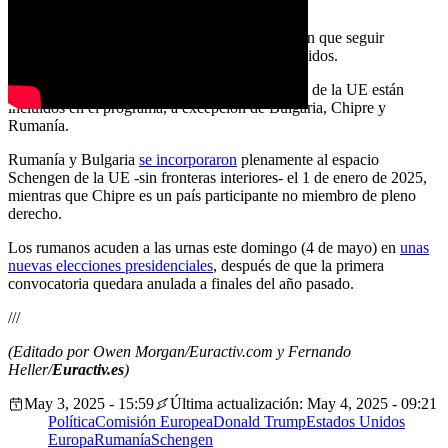
ocio o negocios.
A partir de ahora, los ciudadanos rumanos tienen que seguir
solicitando un visado
para entrar en Estados Unidos.
En lo que respecta al resto de Europa, 24 países de la UE están
incluidos en el programa, a excepción de Bulgaria, Chipre y
Rumanía.
Rumanía y Bulgaria
se incorporaron
plenamente al espacio
Schengen de la UE -sin fronteras interiores- el 1 de enero de 2025,
mientras que Chipre es un país participante no miembro de pleno
derecho.
Los rumanos acuden a las urnas este domingo (4 de mayo) en
unas
nuevas elecciones presidenciales
, después de que la primera
convocatoria quedara anulada a finales del año pasado.
///
(Editado por Owen Morgan/Euractiv.com y Fernando
Heller/
Euractiv.es
)
May 3, 2025 - 15:59
Última actualización: May 4, 2025 - 09:21
Política
Comisión Europea
Donald Trump
Estados Unidos
Europa
Rumanía
Schengen