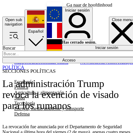
Ga naar de hoofdinhoud
Iniciar sesión
Open sub
Close menu
English
navigation
Español
Français
Has cerrado sesión.
Buscar
Iniciar sesión
Modo oscuro
Deutsch
Acceso
Rapporteur
Economía
Política
Newsletters
Eventos
Trabajo
POLÍTICA
SECCIONES POLÍTICAS
La administración Trump
Economía
Política
revoca la exención de visado
Agricultura y alimentación
Salud
para los rumanos
Tecnología
Energía, medio ambiente y transporte
Defensa
La revocación fue anunciada por el Departamento de Seguridad
Nacional a última hora del viernes (2 de mayo), apenas cuatro meses