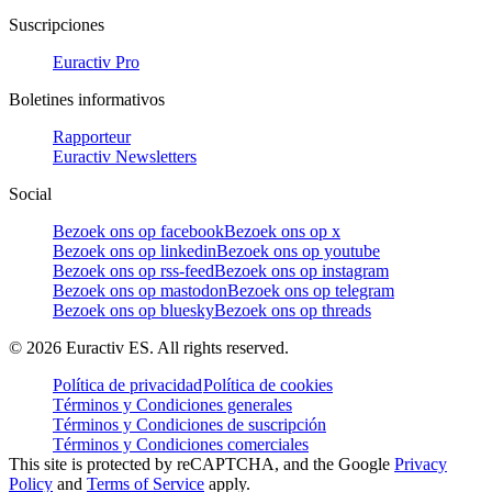
Suscripciones
Euractiv Pro
Boletines informativos
Rapporteur
Euractiv Newsletters
Social
Bezoek ons op facebook
Bezoek ons op x
Bezoek ons op linkedin
Bezoek ons op youtube
Bezoek ons op rss-feed
Bezoek ons op instagram
Bezoek ons op mastodon
Bezoek ons op telegram
Bezoek ons op bluesky
Bezoek ons op threads
©
2026
Euractiv ES. All rights reserved.
Política de privacidad
Política de cookies
Términos y Condiciones generales
Términos y Condiciones de suscripción
Términos y Condiciones comerciales
This site is protected by reCAPTCHA, and the Google
Privacy
Policy
and
Terms of Service
apply.