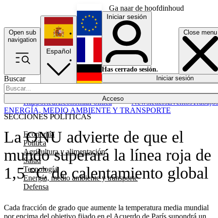
Ga naar de hoofdinhoud
Iniciar sesión
Open sub
Close menu
English
navigation
Español
Français
Has cerrado sesión.
Buscar
Iniciar sesión
Modo oscuro
Deutsch
Acceso
Rapporteur
Economía
Política
Newsletters
Eventos
Trabajo
ENERGÍA, MEDIO AMBIENTE Y TRANSPORTE
SECCIONES POLÍTICAS
La ONU advierte de que el
Economía
Política
mundo superará la línea roja de
Agricultura y alimentación
Salud
1,5 °C de calentamiento global
Tecnología
Energía, medio ambiente y transporte
Defensa
Cada fracción de grado que aumente la temperatura media mundial
por encima del objetivo fijado en el Acuerdo de París supondrá un