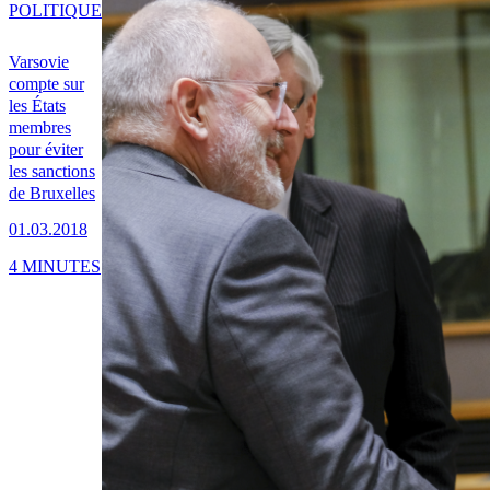
POLITIQUE
Varsovie
compte sur
les États
membres
pour éviter
les sanctions
de Bruxelles
01.03.2018
4 MINUTES