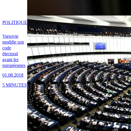
POLITIQUE
Varsovie
modifie son
code
électoral
avant les
européennes
01.08.2018
5 MINUTES