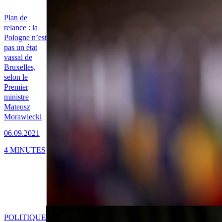
Plan de
relance : la
Pologne n’est
pas un état
vassal de
Bruxelles,
selon le
Premier
ministre
Mateusz
Morawiecki
06.09.2021
4 MINUTES
POLITIQUE