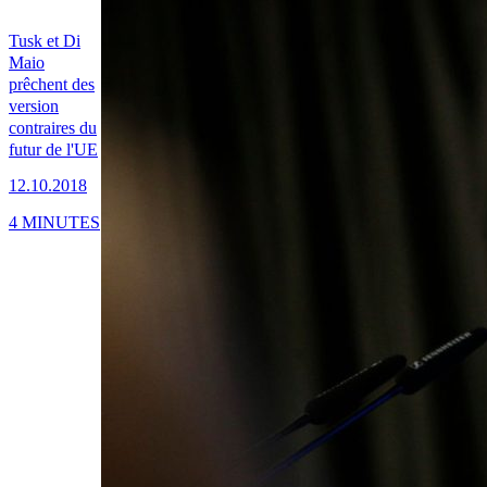
Tusk et Di
Maio
prêchent des
version
contraires du
futur de l'UE
12.10.2018
4 MINUTES