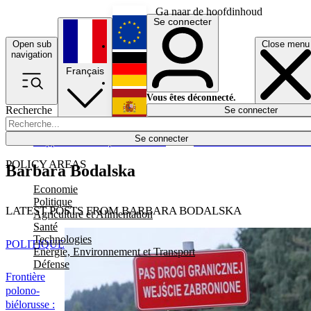
Ga naar de hoofdinhoud
Se connecter
Open sub
Close menu
English
navigation
Français
Deutsch
Vous êtes déconnecté.
Recherche
Se connecter
Español
Lumières éteintes
Se connecter
Rapporteur
Politique
Économie
Newsletters
Evénements
Em
POLICY AREAS
Barbara Bodalska
Economie
Politique
LATEST POSTS FROM BARBARA BODALSKA
Agriculture et Alimentation
Santé
Technologies
POLITIQUE
Energie, Environnement et Transport
Défense
Frontière
polono-
biélorusse :