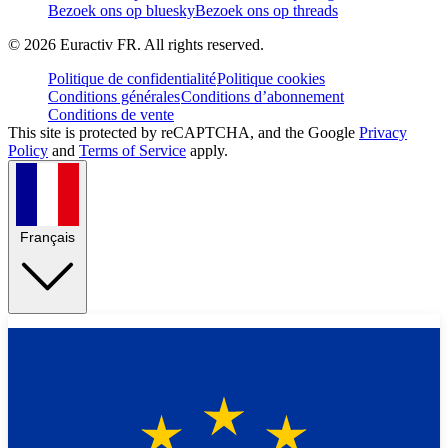
Bezoek ons op bluesky
Bezoek ons op threads
©
2026
Euractiv FR. All rights reserved.
Politique de confidentialité
Politique cookies
Conditions générales
Conditions d’abonnement
Conditions de vente
This site is protected by reCAPTCHA, and the Google
Privacy
Policy
and
Terms of Service
apply.
Français