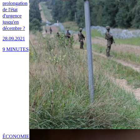
prolongation
de l'état
d'urgence
jusqu'en
décembre ?
28.09.2021
9 MINUTES
ÉCONOMIE