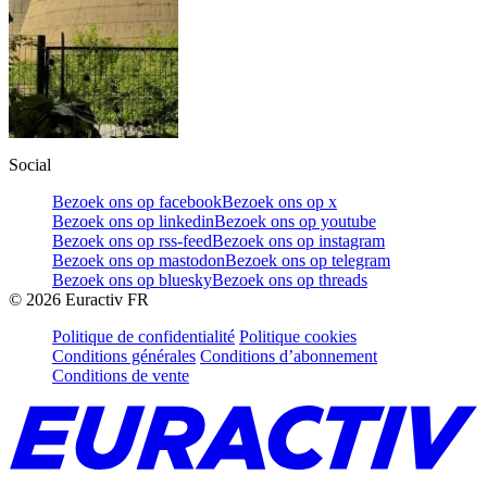
Social
Bezoek ons op facebook
Bezoek ons op x
Bezoek ons op linkedin
Bezoek ons op youtube
Bezoek ons op rss-feed
Bezoek ons op instagram
Bezoek ons op mastodon
Bezoek ons op telegram
Bezoek ons op bluesky
Bezoek ons op threads
©
2026
Euractiv FR
Politique de confidentialité
Politique cookies
Conditions générales
Conditions d’abonnement
Conditions de vente