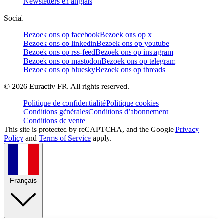
Newsletters en anglais
Social
Bezoek ons op facebook
Bezoek ons op x
Bezoek ons op linkedin
Bezoek ons op youtube
Bezoek ons op rss-feed
Bezoek ons op instagram
Bezoek ons op mastodon
Bezoek ons op telegram
Bezoek ons op bluesky
Bezoek ons op threads
©
2026
Euractiv FR. All rights reserved.
Politique de confidentialité
Politique cookies
Conditions générales
Conditions d’abonnement
Conditions de vente
This site is protected by reCAPTCHA, and the Google
Privacy
Policy
and
Terms of Service
apply.
Français