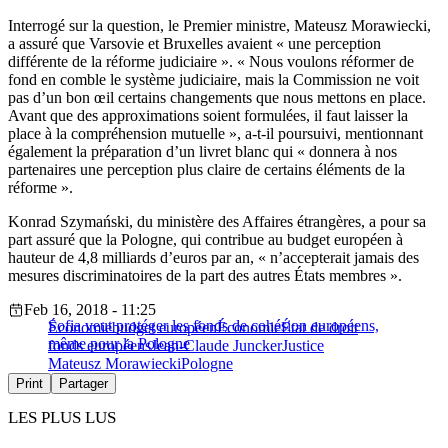
Interrogé sur la question, le Premier ministre, Mateusz Morawiecki,
a assuré que Varsovie et Bruxelles avaient « une perception
différente de la réforme judiciaire ». « Nous voulons réformer de
fond en comble le système judiciaire, mais la Commission ne voit
pas d’un bon œil certains changements que nous mettons en place.
Avant que des approximations soient formulées, il faut laisser la
place à la compréhension mutuelle », a-t-il poursuivi, mentionnant
également la préparation d’un livret blanc qui « donnera à nos
partenaires une perception plus claire de certains éléments de la
réforme ».
Konrad Szymański, du ministère des Affaires étrangères, a pour sa
part assuré que la Pologne, qui contribue au budget européen à
hauteur de 4,8 milliards d’euros par an, « n’accepterait jamais des
mesures discriminatoires de la part des autres États membres ».
Feb 16, 2018 - 11:25
Sofia veut protéger les fonds de cohésion européens,
Économie
budget européen
Économie
État de droit
même pour la Pologne
fonds européens
Jean-Claude Juncker
Justice
Mateusz Morawiecki
Pologne
Print
Partager
LES PLUS LUS