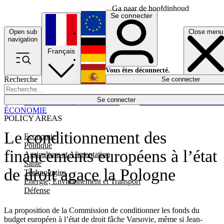
Ga naar de hoofdinhoud
Se connecter
Open sub
Close menu
English
navigation
Français
Deutsch
Vous êtes déconnecté.
Recherche
Se connecter
Español
Lumières éteintes
Se connecter
Rapporteur
Politique
Économie
Newsletters
Evénements
Em
ÉCONOMIE
POLICY AREAS
Le conditionnement des
Economie
Politique
financements européens à l’état
Agriculture et Alimentation
Santé
de droit agace la Pologne
Technologies
Energie, Environnement et Transport
Défense
La proposition de la Commission de conditionner les fonds du
budget européen à l’état de droit fâche Varsovie, même si Jean-