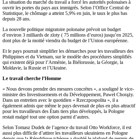
La situation du marché du travail a forcé les autorités polonaises à
ouvrir les portes du pays aux immigrés. Selon l’Office Central de
Statistique, le chômage a atteint 5,9% en juin, le taux le plus bas
depuis 28 ans.
La nouvelle politique migratoire polonaise prévoit un budget
d’environ 3 milliards de zloty ( 75 millions d’euros) jusqu’en 2025,
dont plus de la moitié viendra du budget de l’Union européenne.
Et le pays pourrait simplifier les démarches pour les travailleurs des
Philippines et du Vietnam, sur le modèle des procédures simplifiés
qui existent déjà pour l’Arménie, la Biélorussie, la Géorgie, la
Moldavie, la Russie et l’Ukraine.
Le travail cherche l’Homme
« Nous devons prendre des mesures concrètes », a souligné le vice-
ministre des Investissements et du Développement, Paweł Chorąży.
Dans un entretien avec le quotidien « Rzeczpospolita », il a
également admis que même le pays devenait de plus en plus attractif
pour les travailleurs des États tiers plus développés, la Pologne
restait malgré tout une option parmi d’autres.
Selon Tomasz Dudek de l’agence du travail Otto Workforce, il est
aussi plus difficile d’attirer les travailleurs ukrainiens en Pologne
depuis que la République tchèque a doublé le plafond de permis de