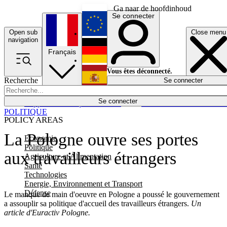
Ga naar de hoofdinhoud
Se connecter
Open sub
Close menu
English
navigation
Français
Deutsch
Vous êtes déconnecté.
Recherche
Se connecter
Español
Lumières éteintes
Se connecter
Rapporteur
Politique
Économie
Newsletters
Evénements
Em
POLITIQUE
POLICY AREAS
La Pologne ouvre ses portes
Economie
Politique
aux travailleurs étrangers
Agriculture et Alimentation
Santé
Technologies
Energie, Environnement et Transport
Défense
Le manque de main d'oeuvre en Pologne a poussé le gouvernement
a assouplir sa politique d'accueil des travailleurs étrangers.
Un
article d'Euractiv Pologne.