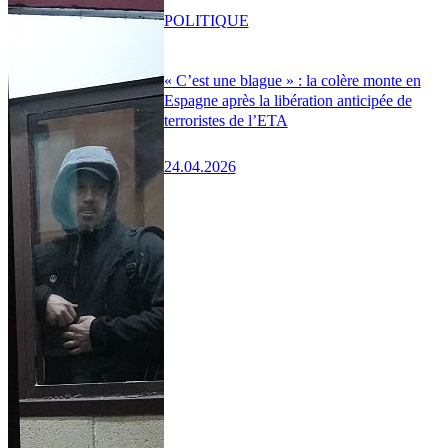
POLITIQUE
« C’est une blague » : la colère monte en
Espagne après la libération anticipée de
terroristes de l’ETA
24.04.2026