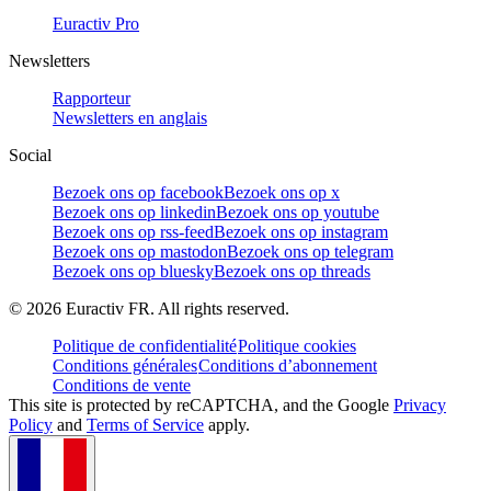
Euractiv Pro
Newsletters
Rapporteur
Newsletters en anglais
Social
Bezoek ons op facebook
Bezoek ons op x
Bezoek ons op linkedin
Bezoek ons op youtube
Bezoek ons op rss-feed
Bezoek ons op instagram
Bezoek ons op mastodon
Bezoek ons op telegram
Bezoek ons op bluesky
Bezoek ons op threads
©
2026
Euractiv FR. All rights reserved.
Politique de confidentialité
Politique cookies
Conditions générales
Conditions d’abonnement
Conditions de vente
This site is protected by reCAPTCHA, and the Google
Privacy
Policy
and
Terms of Service
apply.