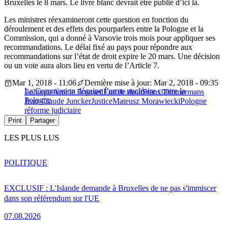
Bruxelles le 8 mars. Le livre blanc devrait être publié d’ici là.
Les ministres réexamineront cette question en fonction du
déroulement et des effets des pourparlers entre la Pologne et la
Commission, qui a donné à Varsovie trois mois pour appliquer ses
recommandations. Le délai fixé au pays pour répondre aux
recommandations sur l’état de droit expire le 20 mars. Une décision
ou un vote aura alors lieu en vertu de l’Article 7.
Mar 1, 2018 - 11:06
Dernière mise à jour: Mar 2, 2018 - 09:35
La Commission dégaine l’arme nucléaire contre la
Politique
Article 7
conseil
État de droit
Frans Timmermans
Pologne
Jean-Claude Juncker
Justice
Mateusz Morawiecki
Pologne
réforme judiciaire
Print
Partager
LES PLUS LUS
POLITIQUE
EXCLUSIF : L'Islande demande à Bruxelles de ne pas s'immiscer
dans son référendum sur l'UE
07.08.2026