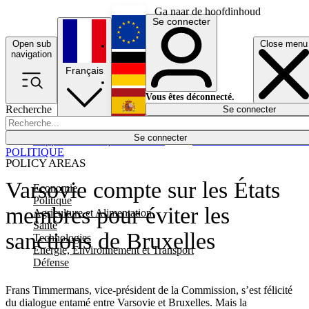
Ga naar de hoofdinhoud
Se connecter
Open sub
Close menu
English
navigation
Français
Deutsch
Vous êtes déconnecté.
Recherche
Se connecter
Español
Lumières éteintes
Se connecter
Rapporteur
Politique
Économie
Newsletters
Evénements
Em
POLITIQUE
POLICY AREAS
Varsovie compte sur les États
Economie
Politique
membres pour éviter les
Agriculture et Alimentation
Santé
sanctions de Bruxelles
Technologies
Energie, Environnement et Transport
Défense
Frans Timmermans, vice-président de la Commission, s’est félicité
du dialogue entamé entre Varsovie et Bruxelles. Mais la