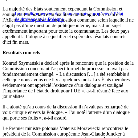
La majorité des États soutiennent cependant la Commission et
Le conditionnement des financements européens à l’état
soulignent l’importance du maintien du dialogue. La France et
de droit agace la Pologne
l’Allemagne ont présenté une position commune selon laquelle il ne
s’agit pas d’une question de politique interne, mais d’un sujet
extrêmement important pour toute la communauté. Les deux pays
appellent la Pologne à se justifier et espère des résultats concrets
d’ici fin mars.
Résultats concrets
Konrad Szymański a déclaré après la rencontre que la position de la
Commission concernant l’aspect formel du processus n’avait pas
fondamentalement changé. « La discussion […] a été semblable à
celle que nous avons eue il y a quelques mois. Les États membres
évidemment ont apprécié l’existence d’un dialogue et souligné
l’importance de l’état de droit pour l’UE », a-t-il résumé face aux
journalistes.
Il a ajouté qu’au cours de la discussion il n’avait pas remarqué de
voix critique envers la Pologne. « J’ai noté l’attente d’un dialogue
qui porte ses fruits », a-t-il assuré.
Le Premier ministre polonais Mateusz Morawiecki rencontrera le
président de la Commission européenne Jean-Claude Juncker à