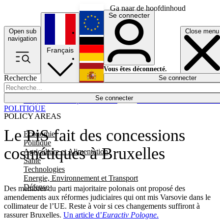
Ga naar de hoofdinhoud
Se connecter
Open sub
Close menu
English
navigation
Français
Deutsch
Vous êtes déconnecté.
Recherche
Se connecter
Español
Lumières éteintes
Se connecter
Rapporteur
Politique
Économie
Newsletters
Evénements
Em
POLITIQUE
POLICY AREAS
Le PiS fait des concessions
Economie
Politique
cosmétiques à Bruxelles
Agriculture et Alimentation
Santé
Technologies
Energie, Environnement et Transport
Défense
Des membres du parti majoritaire polonais ont proposé des
amendements aux réformes judiciaires qui ont mis Varsovie dans le
collimateur de l’UE. Reste à voir si ces changements suffiront à
rassurer Bruxelles.
Un article d’
Euractiv Pologne
.