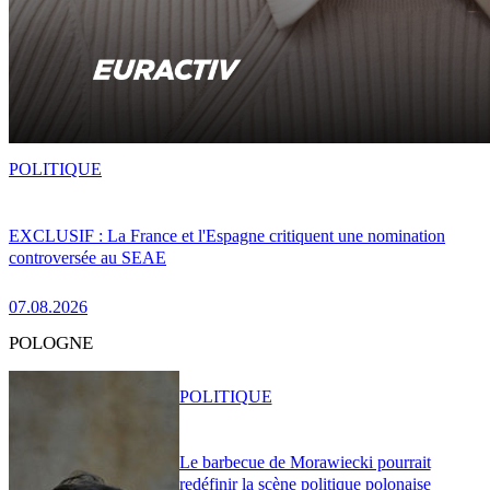
POLITIQUE
EXCLUSIF : La France et l'Espagne critiquent une nomination
controversée au SEAE
07.08.2026
POLOGNE
POLITIQUE
Le barbecue de Morawiecki pourrait
redéfinir la scène politique polonaise