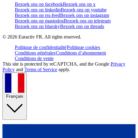
Bezoek ons op facebook
Bezoek ons op x
Bezoek ons op linkedin
Bezoek ons op youtube
Bezoek ons op rss-feed
Bezoek ons op instagram
Bezoek ons op mastodon
Bezoek ons op telegram
Bezoek ons op bluesky
Bezoek ons op threads
©
2026
Euractiv FR. All rights reserved.
Politique de confidentialité
Politique cookies
Conditions générales
Conditions d’abonnement
Conditions de vente
This site is protected by reCAPTCHA, and the Google
Privacy
Policy
and
Terms of Service
apply.
Français