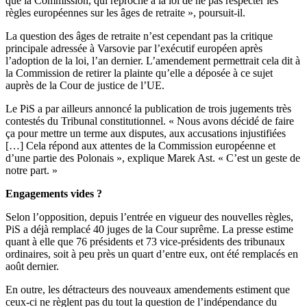
que la Commission, qui reproche à la loi de ne pas respecter les
règles européennes sur les âges de retraite », poursuit-il.
La question des âges de retraite n’est cependant pas la critique
principale adressée à Varsovie par l’exécutif européen après
l’adoption de la loi, l’an dernier. L’amendement permettrait cela dit à
la Commission de retirer la plainte qu’elle a déposée à ce sujet
auprès de la Cour de justice de l’UE.
Le PiS a par ailleurs annoncé la publication de trois jugements très
contestés du Tribunal constitutionnel. « Nous avons décidé de faire
ça pour mettre un terme aux disputes, aux accusations injustifiées
[…] Cela répond aux attentes de la Commission européenne et
d’une partie des Polonais », explique Marek Ast. « C’est un geste de
notre part. »
Engagements vides ?
Selon l’opposition, depuis l’entrée en vigueur des nouvelles règles,
PiS a déjà remplacé 40 juges de la Cour suprême. La presse estime
quant à elle que 76 présidents et 73 vice-présidents des tribunaux
ordinaires, soit à peu près un quart d’entre eux, ont été remplacés en
août dernier.
En outre, les détracteurs des nouveaux amendements estiment que
ceux-ci ne règlent pas du tout la question de l’indépendance du