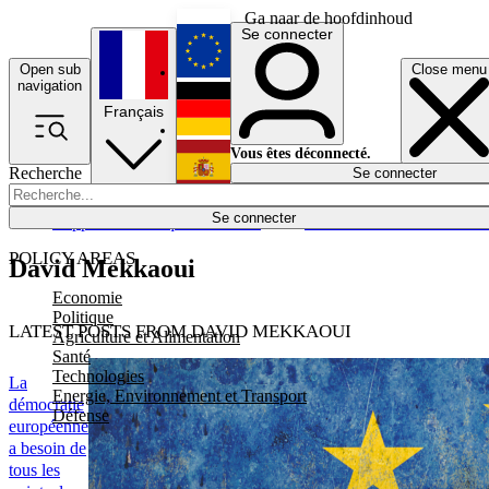
Ga naar de hoofdinhoud
Se connecter
Open sub
Close menu
English
navigation
Français
Deutsch
Vous êtes déconnecté.
Recherche
Se connecter
Español
Lumières éteintes
Se connecter
Rapporteur
Politique
Économie
Newsletters
Evénements
Em
POLICY AREAS
David Mekkaoui
Economie
Politique
LATEST POSTS FROM DAVID MEKKAOUI
Agriculture et Alimentation
Santé
Technologies
La
Energie, Environnement et Transport
démocratie
Défense
européenne
a besoin de
tous les