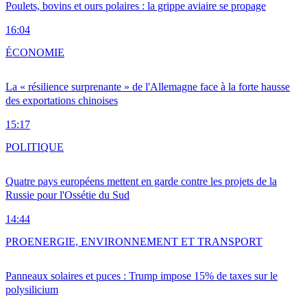
Poulets, bovins et ours polaires : la grippe aviaire se propage
16:04
ÉCONOMIE
La « résilience surprenante » de l'Allemagne face à la forte hausse
des exportations chinoises
15:17
POLITIQUE
Quatre pays européens mettent en garde contre les projets de la
Russie pour l'Ossétie du Sud
14:44
PRO
ENERGIE, ENVIRONNEMENT ET TRANSPORT
Panneaux solaires et puces : Trump impose 15% de taxes sur le
polysilicium