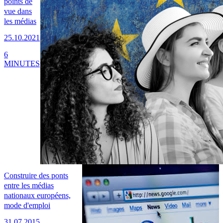
points de
vue dans
les médias
25.10.2021
6
MINUTES
Construire des ponts
entre les médias
nationaux européens,
mode d'emploi
31.07.2015