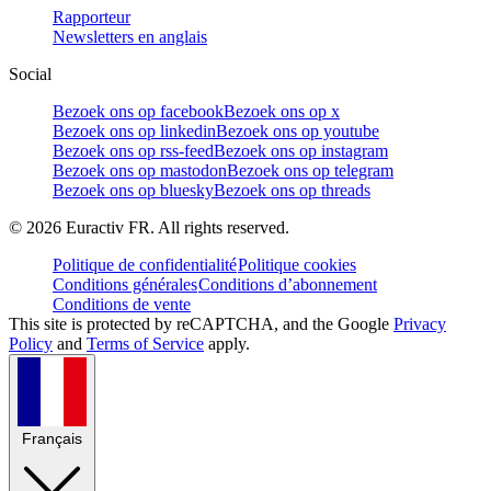
Rapporteur
Newsletters en anglais
Social
Bezoek ons op facebook
Bezoek ons op x
Bezoek ons op linkedin
Bezoek ons op youtube
Bezoek ons op rss-feed
Bezoek ons op instagram
Bezoek ons op mastodon
Bezoek ons op telegram
Bezoek ons op bluesky
Bezoek ons op threads
©
2026
Euractiv FR. All rights reserved.
Politique de confidentialité
Politique cookies
Conditions générales
Conditions d’abonnement
Conditions de vente
This site is protected by reCAPTCHA, and the Google
Privacy
Policy
and
Terms of Service
apply.
Français