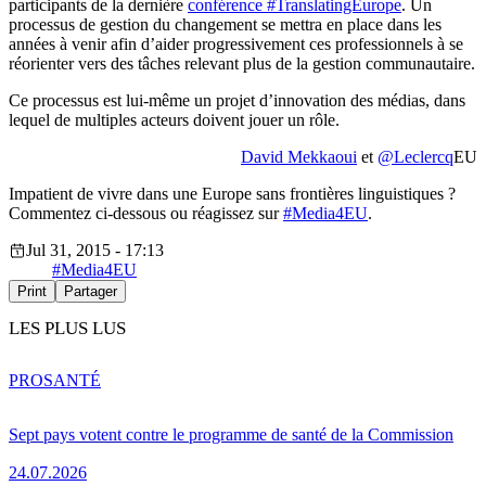
participants de la dernière
conférence #TranslatingEurope
. Un
processus de gestion du changement se mettra en place dans les
années à venir afin d’aider progressivement ces professionnels à se
réorienter vers des tâches relevant plus de la gestion communautaire.
Ce processus est lui-même un projet d’innovation des médias, dans
lequel de multiples acteurs doivent jouer un rôle.
David Mekkaoui
et
@Leclercq
EU
Impatient de vivre dans une Europe sans frontières linguistiques ?
Commentez ci-dessous ou réagissez sur
#Media4EU
.
Jul 31, 2015 - 17:13
#Media4EU
Print
Partager
LES PLUS LUS
PRO
SANTÉ
Sept pays votent contre le programme de santé de la Commission
24.07.2026