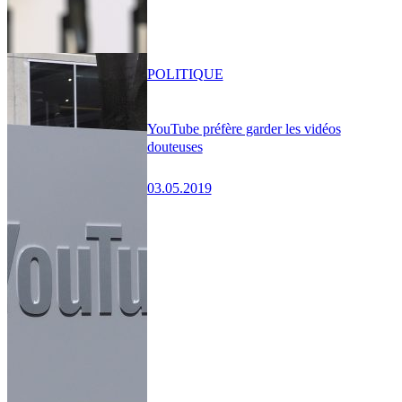
POLITIQUE
YouTube préfère garder les vidéos
douteuses
03.05.2019