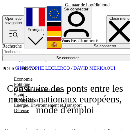
Ga naar de hoofdinhoud
Se connecter
Open sub
Close menu
English
navigation
Français
Deutsch
Vous êtes déconnecté.
Recherche
Se connecter
Español
Lumières éteintes
Se connecter
Rapporteur
Politique
Économie
Newsletters
Evénements
Em
CHRISTOPHE LECLERCQ
/
DAVID MEKKAOUI
POLICY AREAS
Economie
Politique
Construire des ponts entre les
Agriculture et Alimentation
Santé
médias nationaux européens,
Technologies
Energie, Environnement et Transport
mode d'emploi
Défense